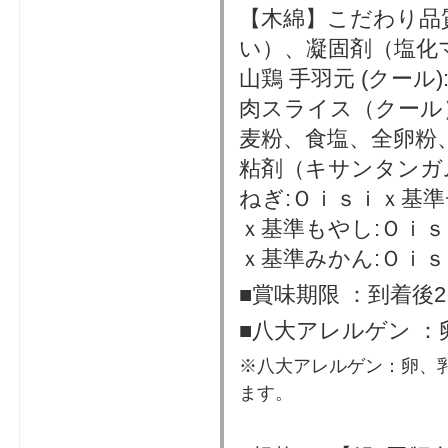
【木綿】こだわり品質
い）、凝固剤（塩化
山鶏 手羽元 (クール
肉スライス（クール
麦粉、食塩、全卵粉
粘剤（キサンタンガ
ねぎ:Ｏｉｓｉｘ基準
ｘ基準もやし:Ｏｉｓ
ｘ基準みかん:Ｏｉ
■賞味期限 ：到着後
■八大アレルゲン 
※八大アレルゲン：卵、
ます。