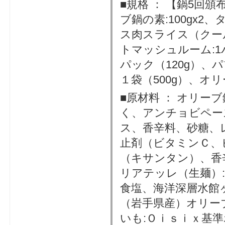
■規格 ： 【鍋5回頒
ブ鍋の素:100gx2
ス肉スライス（クール）
トマッシュルーム:1
パック（120g）、パ
１袋（500g）、オ
■原材料 ： オリー
く、アンチョビペー
ス、香辛料、砂糖、
止剤（ビタミンＣ、
（キサンタン）、香
リアテッレ（生麺）
食塩、海洋深層水館
（岩手県産）オリー
いも:Ｏｉｓｉｘ基