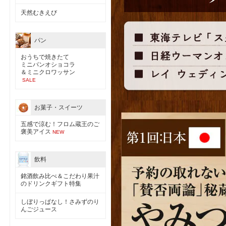
天然むきえび
パン
おうちで焼きたて
ミニパンオショコラ
＆ミニクロワッサン
SALE
お菓子・スイーツ
五感で涼む！フロム蔵王のご
褒美アイス
NEW
飲料
銘酒飲み比べ＆こだわり果汁
のドリンクギフト特集
しぼりっぱなし！さみずのり
んごジュース