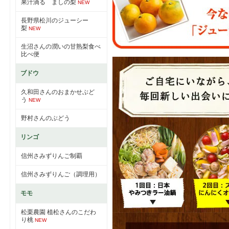
果汁滴る ましの梨
NEW
長野県松川のジューシー
梨
NEW
生沼さんの潤いの甘熟梨食べ
比べ便
ブドウ
久和田さんのおまかせぶど
う
NEW
野村さんのぶどう
リンゴ
信州さみずりんご制覇
信州さみずりんご（調理用）
モモ
松栗農園 植松さんのこだわ
り桃
NEW