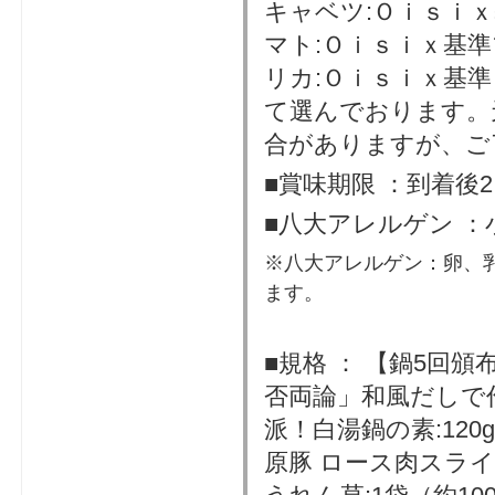
キャベツ:Ｏｉｓｉ
マト:Ｏｉｓｉｘ基
リカ:Ｏｉｓｉｘ基
て選んでおります。
合がありますが、ご
■賞味期限 ：到着後
■八大アレルゲン 
※八大アレルゲン：卵、
ます。
■規格 ： 【鍋5回頒
否両論」和風だしで作
派！白湯鍋の素:120
原豚 ロース肉スライス