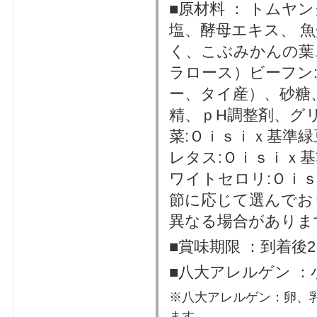
■原材料 ： トムヤ
塩、酵母エキス、 
く、こぶみかんの葉
ラロース）ビーフン
ー、タイ産）、砂糖
精、ｐH調整剤、グ
菜:Ｏｉｓｉｘ基準緑
レタス:Ｏｉｓｉｘ
ワイトセロリ:Ｏｉ
節に応じて選んでお
異なる場合があり
■賞味期限 ：到着後
■八大アレルゲン ：
※八大アレルゲン：卵、
ます。