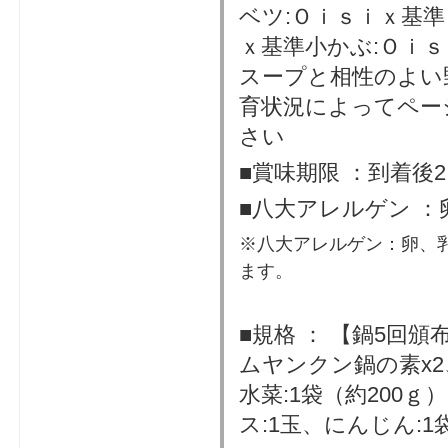
ベツ:Ｏｉｓｉｘ基準
ｘ基準小かぶ:Ｏｉ
スープと相性のよい
育状況によってペー
さい
■賞味期限 ：到着後
■八大アレルゲン ：
※八大アレルゲン：卵、
ます。
■規格 ： 【鍋5回頒
ムヤンクン鍋の素x
水菜:1袋（約200ｇ）
ス:1玉、にんじん:1