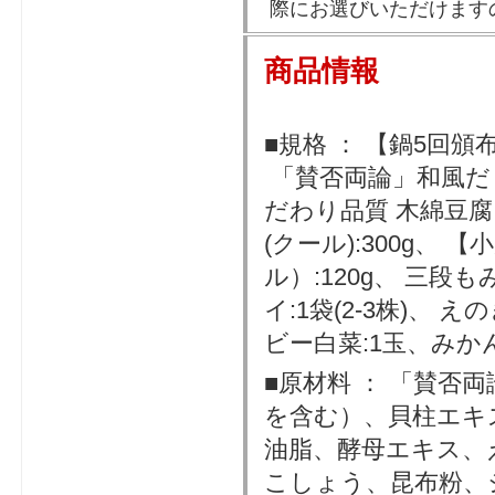
際にお選びいただけます
商品情報
■規格 ： 【鍋5回頒
「賛否両論」和風だし
だわり品質 木綿豆腐 
(クール):300g、
ル）:120g、 三段
イ:1袋(2-3株)、
ビー白菜:1玉、みか
■原材料 ： 「賛否
を含む）、貝柱エキ
油脂、酵母エキス、
こしょう、昆布粉、