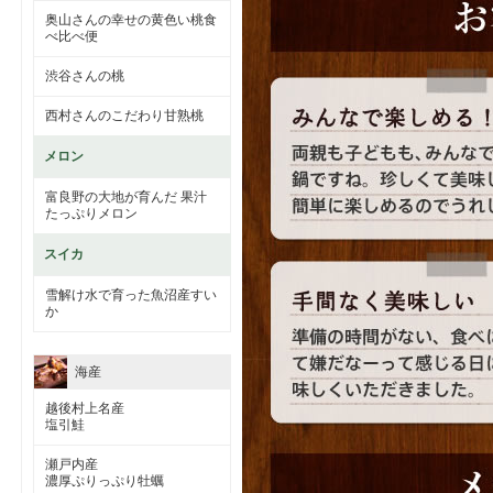
奥山さんの幸せの黄色い桃食
べ比べ便
渋谷さんの桃
西村さんのこだわり甘熟桃
メロン
富良野の大地が育んだ 果汁
たっぷりメロン
スイカ
雪解け水で育った魚沼産すい
か
海産
越後村上名産
塩引鮭
瀬戸内産
濃厚ぷりっぷり牡蠣