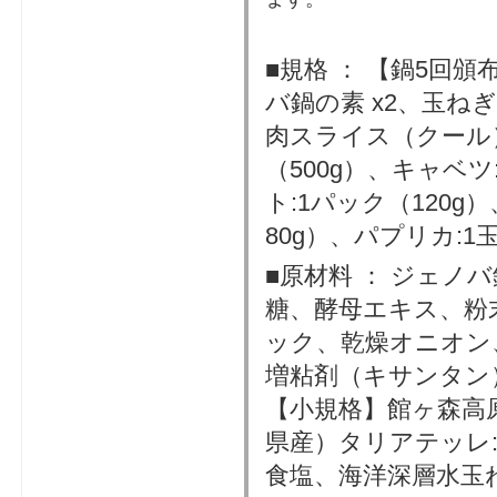
■規格 ： 【鍋5回頒
バ鍋の素 x2、玉ねぎ
肉スライス（クール）
（500g）、キャベツ
ト:1パック（120
80g）、パプリカ:1
■原材料 ： ジェノ
糖、酵母エキス、粉
ック、乾燥オニオン
増粘剤（キサンタン
【小規格】館ヶ森高
県産）タリアテッレ
食塩、海洋深層水玉