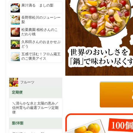
果汁滴る ましの梨
長野県松川のジューシー
梨
松栗農園 植松さんのこ
だわり桃
久和田さんのおまかせぶ
どう
五感で涼む！フロム蔵王
のご褒美アイス
フルーツ
定期便
＼清らかな水と太陽の恵み／
信州育ちの厳選フルーツ定期
便
梨/洋梨