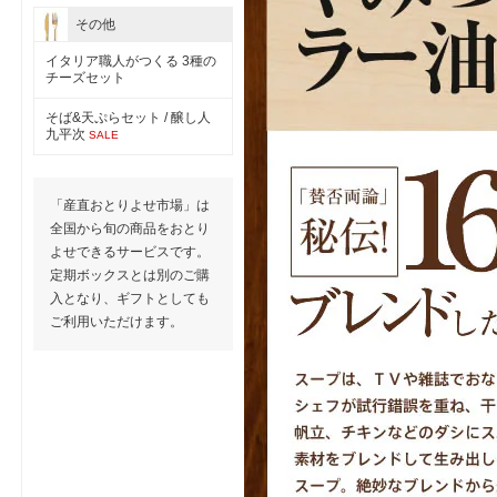
その他
イタリア職人がつくる 3種の
チーズセット
そば&天ぷらセット / 醸し人
九平次
SALE
「産直おとりよせ市場」は
全国から旬の商品をおとり
よせできるサービスです。
定期ボックスとは別のご購
入となり、ギフトとしても
ご利用いただけます。