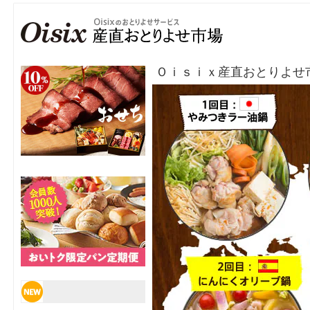
Ｏｉｓｉｘ産直おとりよせ