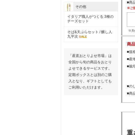
■商
その他
※ご
イタリア職人がつくる 3種の
チーズセット
※天
そば&天ぷらセット / 醸し人
九平次
SALE
商
■規格
「産直おとりよせ市場」は
■産
全国から旬の商品をおとり
■栽
よせできるサービスです。
定期ボックスとは別のご購
入となり、ギフトとしても
■の
ご利用いただけます。
■商
重