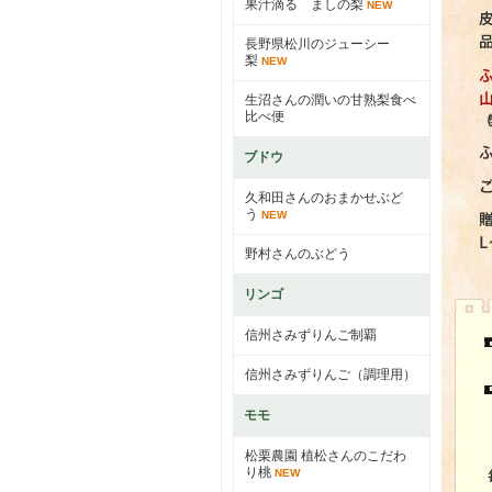
果汁滴る ましの梨
NEW
長野県松川のジューシー
梨
NEW
生沼さんの潤いの甘熟梨食べ
比べ便
ブドウ
久和田さんのおまかせぶど
う
NEW
野村さんのぶどう
リンゴ
信州さみずりんご制覇
信州さみずりんご（調理用）
モモ
松栗農園 植松さんのこだわ
り桃
NEW