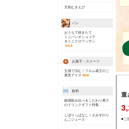
天然むきえび
パン
おうちで焼きたて
ミニパンオショコラ
＆ミニクロワッサン
SALE
お菓子・スイーツ
五感で涼む！フロム蔵王のご
褒美アイス
NEW
飲料
重
銘酒飲み比べ＆こだわり果汁
のドリンクギフト特集
3
しぼりっぱなし！さみずのり
■ご注
んごジュース