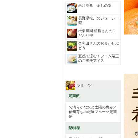
果汁滴る ましの梨
長野県松川のジューシー
梨
松栗農園 植松さんのこ
だわり桃
久和田さんのおまかせぶ
どう
五感で涼む！フロム蔵王
のご褒美アイス
フルーツ
定期便
＼清らかな水と太陽の恵み／
信州育ちの厳選フルーツ定期
便
梨/洋梨