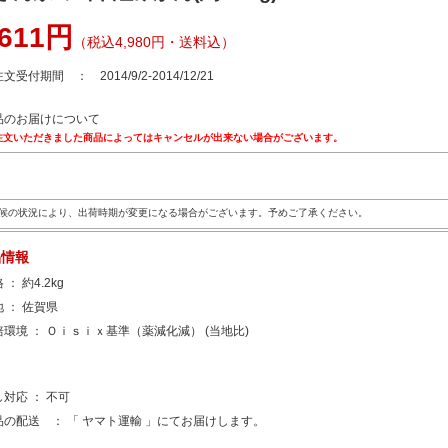
,611円
（税込4,980円・送料込）
文受付期間 ： 2014/9/2-2014/12/21
品のお届けについて
注文いただきました商品によってはキャンセルが出来ない場合がございます。
候の状況により、出荷時期が変更になる場合がございます。予めご了承ください。
品情報
 ： 約4.2kg
地 ： 佐賀県
培環境 ： Ｏｉｓｉｘ基準（薬減化減） (当地比)
し対応 ： 不可
品の配送 ： 「 ヤマト運輸 」にてお届けします。