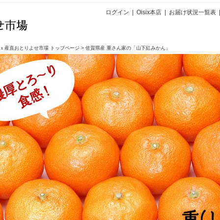
ログイン
|
Oisix本店
|
お届け状況一覧表
ｘ産直おとりよせ市場 トップページ
>
佐賀県産 重さん家の「山下紅みかん」