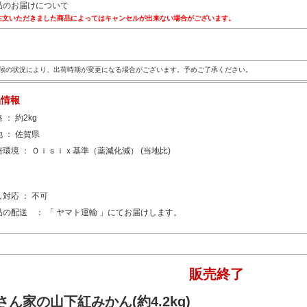
品のお届けについて
注文いただきました商品によってはキャンセルが出来ない場合がございます。
候の状況により、出荷時期が変更になる場合がございます。予めご了承ください。
品情報
 ： 約2kg
地 ： 佐賀県
培環境 ： Ｏｉｓｉｘ基準（薬減化減） (当地比)
し対応 ： 不可
品の配送 ： 「 ヤマト運輸 」にてお届けします。
販売終了
さん家の山下紅みかん(約4.2kg)