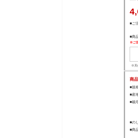
4
■ご注
■商
※ご
※天
商
■規格
■産
■栽
■の
■商