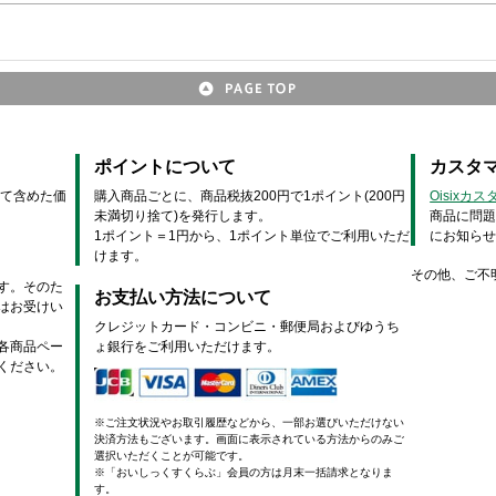
ポイントについて
カスタ
べて含めた価
購入商品ごとに、商品税抜200円で1ポイント(200円
Oisixカ
未満切り捨て)を発行します。
商品に問題
1ポイント＝1円から、1ポイント単位でご利用いただ
にお知ら
けます。
その他、ご不
す。そのた
お支払い方法について
はお受けい
クレジットカード・コンビニ・郵便局およびゆうち
各商品ペー
ょ銀行をご利用いただけます。
ください。
※ご注文状況やお取引履歴などから、一部お選びいただけない
決済方法もございます。画面に表示されている方法からのみご
選択いただくことが可能です。
※「おいしっくすくらぶ」会員の方は月末一括請求となりま
す。