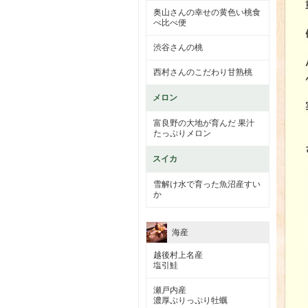
奥山さんの幸せの黄色い桃食
べ比べ便
渋谷さんの桃
西村さんのこだわり甘熟桃
メロン
富良野の大地が育んだ 果汁
たっぷりメロン
スイカ
雪解け水で育った魚沼産すい
か
海産
越後村上名産
塩引鮭
瀬戸内産
濃厚ぷりっぷり牡蠣