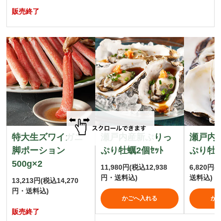
販売終了
特大生ズワイガニ
瀬戸内産新ぷりっ
瀬戸内産
脚ポーション
ぷり牡蠣2個ｾｯﾄ
ぷり牡
500g×2
11,980円
(税込12,938
6,820円
(
円・送料込)
送料込)
13,213円
(税込14,270
円・送料込)
かごへ入れる
か
販売終了