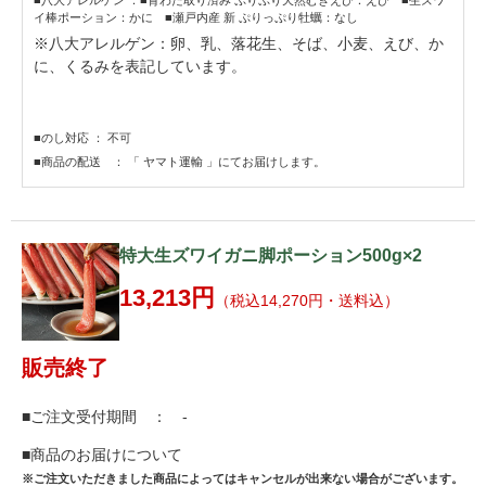
■八大アレルゲン ：■背わた取り済み ぷりぷり天然むきえび：えび ■生ズワ
イ棒ポーション：かに ■瀬戸内産 新 ぷりっぷり牡蠣：なし
※八大アレルゲン：卵、乳、落花生、そば、小麦、えび、か
に、くるみを表記しています。
■のし対応 ： 不可
■商品の配送 ： 「 ヤマト運輸 」にてお届けします。
特大生ズワイガニ脚ポーション500g×2
13,213円
（税込14,270円・送料込）
販売終了
■ご注文受付期間 ： -
■商品のお届けについて
※ご注文いただきました商品によってはキャンセルが出来ない場合がございます。