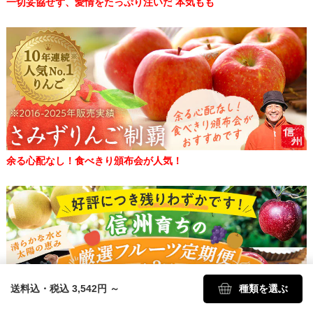
一切妥協せず、愛情をたっぷり注いだ 本気もも
余る心配なし！食べきり頒布会が人気！
送料込・税込 3,542円
～
種類を選ぶ