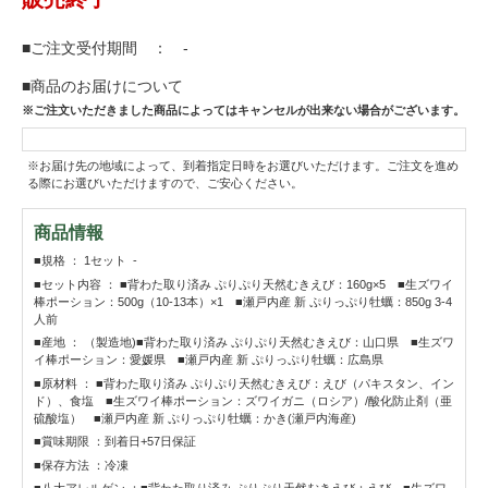
■ご注文受付期間 ： -
■商品のお届けについて
※ご注文いただきました商品によってはキャンセルが出来ない場合がございます。
※お届け先の地域によって、到着指定日時をお選びいただけます。ご注文を進め
る際にお選びいただけますので、ご安心ください。
商品情報
■規格 ： 1セット -
■セット内容 ： ■背わた取り済み ぷりぷり天然むきえび：160g×5 ■生ズワイ
棒ポーション：500g（10-13本）×1 ■瀬戸内産 新 ぷりっぷり牡蠣：850g 3-4
人前
■産地 ： （製造地)■背わた取り済み ぷりぷり天然むきえび：山口県 ■生ズワ
イ棒ポーション：愛媛県 ■瀬戸内産 新 ぷりっぷり牡蠣：広島県
■原材料 ： ■背わた取り済み ぷりぷり天然むきえび：えび（パキスタン、イン
ド）、食塩 ■生ズワイ棒ポーション：ズワイガニ（ロシア）/酸化防止剤（亜
硫酸塩） ■瀬戸内産 新 ぷりっぷり牡蠣：かき(瀬戸内海産)
■賞味期限 ：到着日+57日保証
■保存方法 ：冷凍