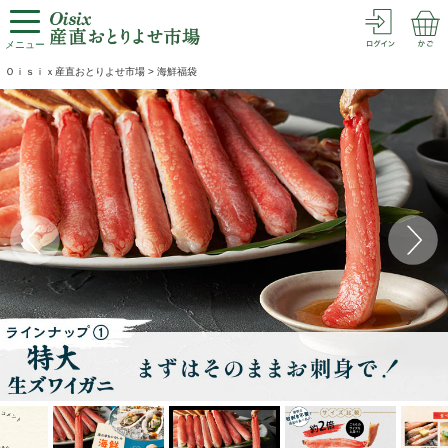
メニュー
Ｏｉｓｉｘ産直おとりよせ市場
>
海鮮福袋