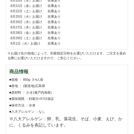
8月20日（木）お届け
在庫あり
8月21日（金）お届け
在庫あり
8月22日（土）お届け
在庫あり
8月25日（火）お届け
在庫あり
8月26日（水）お届け
在庫あり
8月27日（木）お届け
在庫あり
8月28日（金）お届け
在庫あり
8月29日（土）お届け
在庫あり
9月1日（火）お届け
在庫あり
※お届け先の地域によって、到着指定日時をお選びいただけます。ご注文を進め
る際にお選びいただけますので、ご安心ください。
商品情報
■規格 ： 850g 3-4人前
■産地 ： (製造地)広島県
■原材料 ： かき(瀬戸内海産)
■賞味期限 ：到着日+57日保証
■保存方法 ：冷凍
■八大アレルゲン ：なし
※八大アレルゲン：卵、乳、落花生、そば、小麦、えび、か
に、くるみを表記しています。