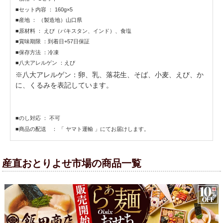
■セット内容 ： 160g×5
■産地 ： （製造地）山口県
■原材料 ： えび（パキスタン、インド）、食塩
■賞味期限 ：到着日+57日保証
■保存方法 ：冷凍
■八大アレルゲン ：えび
※八大アレルゲン：卵、乳、落花生、そば、小麦、えび、か
に、くるみを表記しています。
■のし対応 ： 不可
■商品の配送 ： 「 ヤマト運輸 」にてお届けします。
産直おとりよせ市場の商品一覧