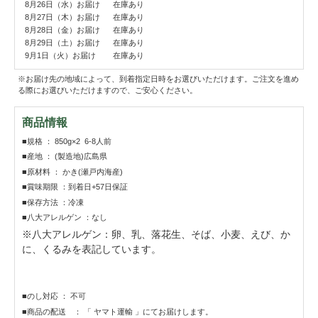
8月26日（水）お届け
在庫あり
8月27日（木）お届け
在庫あり
8月28日（金）お届け
在庫あり
8月29日（土）お届け
在庫あり
9月1日（火）お届け
在庫あり
※お届け先の地域によって、到着指定日時をお選びいただけます。ご注文を進め
る際にお選びいただけますので、ご安心ください。
商品情報
■規格 ： 850g×2 6-8人前
■産地 ： (製造地)広島県
■原材料 ： かき(瀬戸内海産)
■賞味期限 ：到着日+57日保証
■保存方法 ：冷凍
■八大アレルゲン ：なし
※八大アレルゲン：卵、乳、落花生、そば、小麦、えび、か
に、くるみを表記しています。
■のし対応 ： 不可
■商品の配送 ： 「 ヤマト運輸 」にてお届けします。