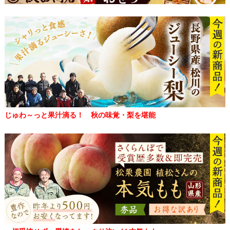
じゅわ～っと果汁滴る！ 秋の味覚・梨を堪能