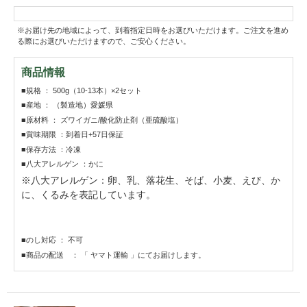
※お届け先の地域によって、到着指定日時をお選びいただけます。ご注文を進め
る際にお選びいただけますので、ご安心ください。
商品情報
■規格 ： 500g（10-13本）×2セット
■産地 ： （製造地）愛媛県
■原材料 ： ズワイガニ/酸化防止剤（亜硫酸塩）
■賞味期限 ：到着日+57日保証
■保存方法 ：冷凍
■八大アレルゲン ：かに
※八大アレルゲン：卵、乳、落花生、そば、小麦、えび、か
に、くるみを表記しています。
■のし対応 ： 不可
■商品の配送 ： 「 ヤマト運輸 」にてお届けします。