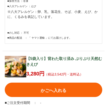
■保存方法 ：冷凍
■八大アレルゲン ：えび
※八大アレルゲン：卵、乳、落花生、そば、小麦、えび、か
に、くるみを表記しています。
■のし対応 ： 不可
■商品の配送 ： 「 ヤマト運輸 」にてお届けします。
【5袋入り】背わた取り済み ぷりぷり天然む
きえび
3,280円
（税込3,542円・送料込）
かごへ入れる
■ご注文受付期間 ： -