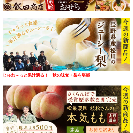
じゅわ～っと果汁滴る！ 秋の味覚・梨を堪能