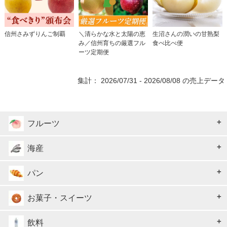
信州さみずりんご制覇
＼清らかな水と太陽の恵
生沼さんの潤いの甘熟梨
み／信州育ちの厳選フル
食べ比べ便
ーツ定期便
集計： 2026/07/31 - 2026/08/08 の売上データ
フルーツ
海産
パン
お菓子・スイーツ
飲料