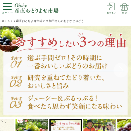
メニュー
Ｏｉｓｉｘ産直おとりよせ市場
>
久和田さんのおまかせぶどう