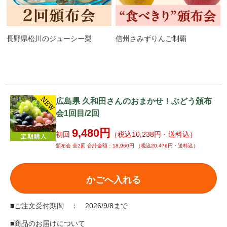
長野県松川のジューシー梨
信州さみずりんご制覇
広島県 久和田さんのおまかせ！ぶどう頒布
会1回目/2回
9,480円
初回
（税込10,238円・送料込）
頒布会 全2回 合計金額：18,960円 （税込20,476円・送料込）
かごへ入れる
■ご注文受付期間 ： 2026/9/8まで
■商品のお届けについて