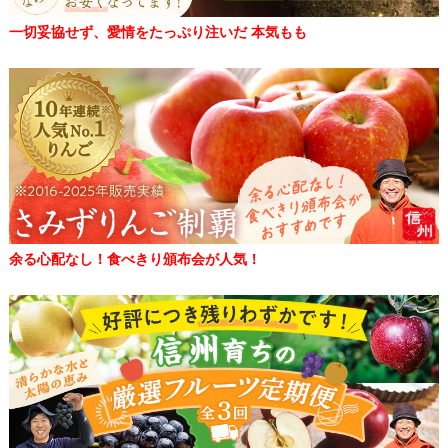
一切妥協せず、愛情をたっぷり注いだ 本気もも
余る心配なし！食べきり頒布会が人気！