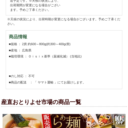
送予定です。※天候の状況により、
出荷期間が変更になる場合がござい
ます。予めご了承ください。
※天候の状況により、出荷時期が変更になる場合がございます。予めご了承くだ
さい。
商品情報
■規格 ： 2房 約600～800g(約300～400g/房)
■産地 ： 広島県
■栽培環境 ： Ｏｉｓｉｘ基準（薬減化減） (当地比)
■のし対応 ： 不可
■商品の配送 ： 「 ヤマト運輸 」にてお届けします。
産直おとりよせ市場の商品一覧