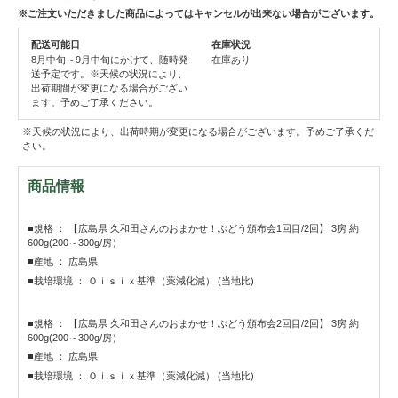
※ご注文いただきました商品によってはキャンセルが出来ない場合がございます。
配送可能日
在庫状況
8月中旬～9月中旬にかけて、随時発
在庫あり
送予定です。※天候の状況により、
出荷期間が変更になる場合がござい
ます。予めご了承ください。
※天候の状況により、出荷時期が変更になる場合がございます。予めご了承くだ
さい。
商品情報
■規格 ： 【広島県 久和田さんのおまかせ！ぶどう頒布会1回目/2回】 3房 約
600g(200～300g/房）
■産地 ： 広島県
■栽培環境 ： Ｏｉｓｉｘ基準（薬減化減） (当地比)
■規格 ： 【広島県 久和田さんのおまかせ！ぶどう頒布会2回目/2回】 3房 約
600g(200～300g/房）
■産地 ： 広島県
■栽培環境 ： Ｏｉｓｉｘ基準（薬減化減） (当地比)