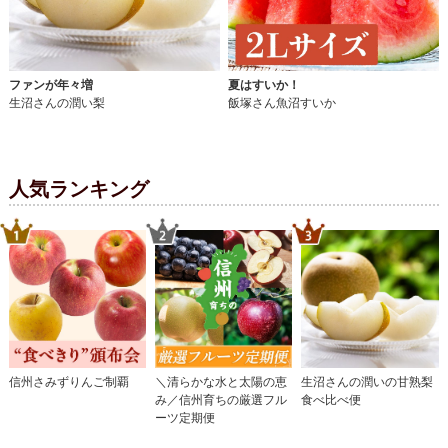
ファンが年々増
夏はすいか！
生沼さんの潤い梨
飯塚さん魚沼すいか
人気ランキング
信州さみずりんご制覇
＼清らかな水と太陽の恵
生沼さんの潤いの甘熟梨
み／信州育ちの厳選フル
食べ比べ便
ーツ定期便