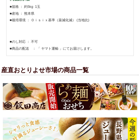
■規格 ： 約5kg 1玉
■産地 ： 熊本県
■栽培環境 ： Ｏｉｓｉｘ基準（薬減化減） (当地比)
■のし対応 ： 不可
■商品の配送 ： 「 ヤマト運輸 」にてお届けします。
産直おとりよせ市場の商品一覧