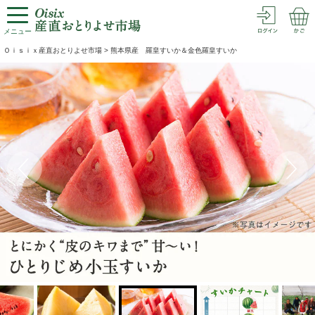
メニュー
Ｏｉｓｉｘ産直おとりよせ市場
>
熊本県産 羅皇すいか＆金色羅皇すいか