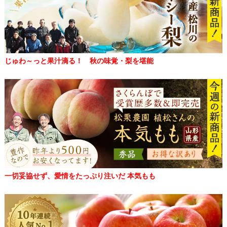
じゅわ～っと果汁滴る！ 秋の味覚・梨を堪能
一切妥協せず、愛情をたっぷり注いだ 本気もも