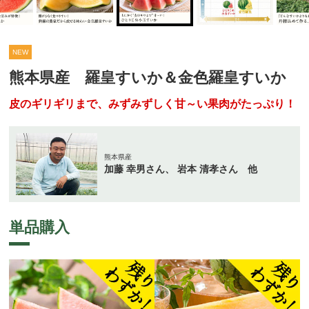
NEW
熊本県産 羅皇すいか＆金色羅皇すいか
皮のギリギリまで、みずみずしく甘～い果肉がたっぷり！
熊本県産
加藤 幸男さん、 岩本 清孝さん 他
単品購入