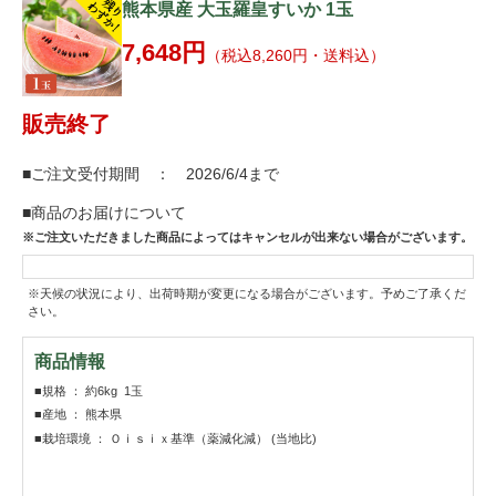
熊本県産 大玉羅皇すいか 1玉
7,648円
（税込8,260円・送料込）
販売終了
■ご注文受付期間 ： 2026/6/4まで
■商品のお届けについて
※ご注文いただきました商品によってはキャンセルが出来ない場合がございます。
※天候の状況により、出荷時期が変更になる場合がございます。予めご了承くだ
さい。
商品情報
■規格 ： 約6kg 1玉
■産地 ： 熊本県
■栽培環境 ： Ｏｉｓｉｘ基準（薬減化減） (当地比)