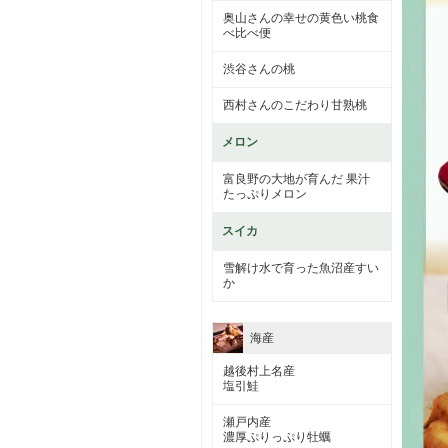
奥山さんの幸せの黄色い桃食
べ比べ便
渋谷さんの桃
西村さんのこだわり甘熟桃
メロン
富良野の大地が育んだ 果汁
たっぷりメロン
スイカ
雪解け水で育った魚沼産すい
か
海産
越後村上名産
塩引鮭
瀬戸内産
濃厚ぷりっぷり牡蠣