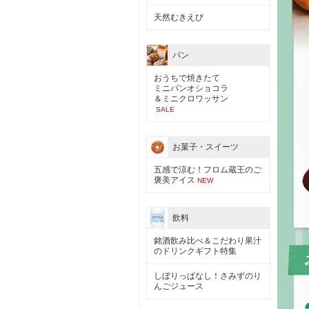
天然むきえび
パン
おうちで焼きたて
ミニパンオショコラ
＆ミニクロワッサン
SALE
お菓子・スイーツ
五感で涼む！フロム蔵王のご
褒美アイス
NEW
飲料
銘酒飲み比べ＆こだわり果汁
のドリンクギフト特集
しぼりっぱなし！さみずのり
んごジュース