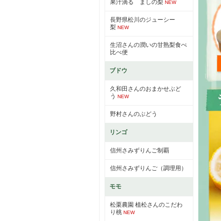
果汁滴る ましの梨
NEW
長野県松川のジューシー
梨
NEW
生沼さんの潤いの甘熟梨食べ
比べ便
ブドウ
久和田さんのおまかせぶど
う
NEW
野村さんのぶどう
リンゴ
信州さみずりんご制覇
信州さみずりんご（調理用）
モモ
松栗農園 植松さんのこだわ
り桃
NEW