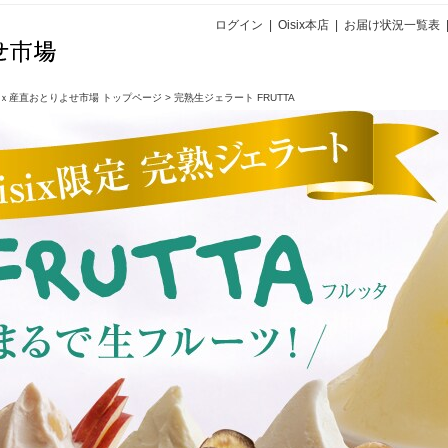
ログイン
|
Oisix本店
|
お届け状況一覧表
ｘ産直おとりよせ市場 トップページ
>
完熟生ジェラート FRUTTA