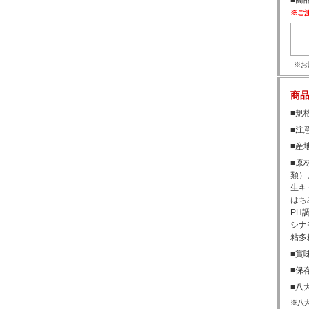
■商
※ご
※お
商
■規格
■注
■産
■原
類）
生キ
はち
PH
シナ
粘多
■賞
■保
■八
※八