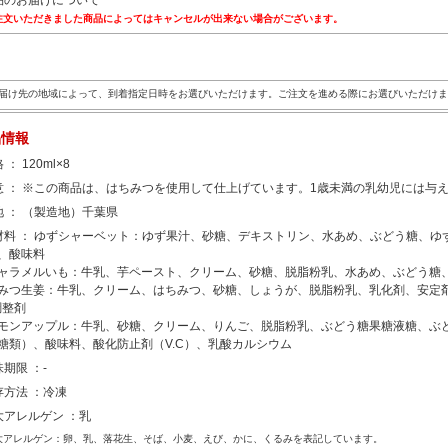
品のお届けについて
注文いただきました商品によってはキャンセルが出来ない場合がございます。
届け先の地域によって、到着指定日時をお選びいただけます。ご注文を進める際にお選びいただけま
品情報
 ： 120ml×8
意 ： ※この商品は、はちみつを使用して仕上げています。1歳未満の乳幼児には与
地 ： （製造地）千葉県
材料 ： ゆずシャーベット：ゆず果汁、砂糖、デキストリン、水あめ、ぶどう糖、
、酸味料
ャラメルいも：牛乳、芋ペースト、クリーム、砂糖、脱脂粉乳、水あめ、ぶどう糖
みつ生姜：牛乳、クリーム、はちみつ、砂糖、しょうが、脱脂粉乳、乳化剤、安定剤（
調整剤
モンアップル：牛乳、砂糖、クリーム、りんご、脱脂粉乳、ぶどう糖果糖液糖、ぶ
糖類）、酸味料、酸化防止剤（V.C）、乳酸カルシウム
味期限 ：-
存方法 ：冷凍
大アレルゲン ：乳
大アレルゲン：卵、乳、落花生、そば、小麦、えび、かに、くるみを表記しています。