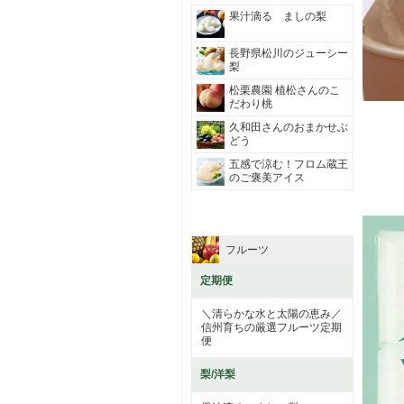
果汁滴る ましの梨
長野県松川のジューシー
梨
松栗農園 植松さんのこ
だわり桃
久和田さんのおまかせぶ
どう
五感で涼む！フロム蔵王
のご褒美アイス
フルーツ
定期便
＼清らかな水と太陽の恵み／
信州育ちの厳選フルーツ定期
便
梨/洋梨