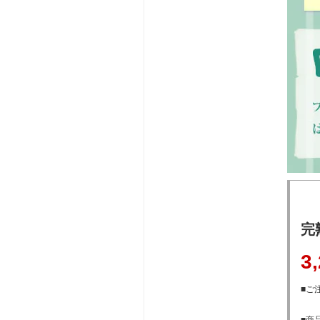
完
3
■ご