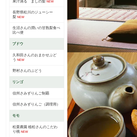
果汁滴る ましの梨
NEW
長野県松川のジューシー
梨
NEW
生沼さんの潤いの甘熟梨食べ
比べ便
ブドウ
久和田さんのおまかせぶど
う
NEW
野村さんのぶどう
リンゴ
信州さみずりんご制覇
信州さみずりんご（調理用）
モモ
松栗農園 植松さんのこだわ
り桃
NEW