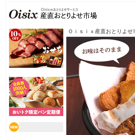
Ｏｉｓｉｘ産直おとりよせ