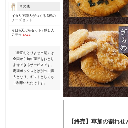
その他
イタリア職人がつくる 3種の
チーズセット
そば&天ぷらセット / 醸し人
九平次
SALE
「産直おとりよせ市場」は
全国から旬の商品をおとり
よせできるサービスです。
定期ボックスとは別のご購
入となり、ギフトとしても
ご利用いただけます。
【終売】草加の割れせ