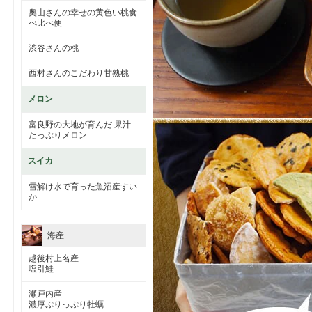
奥山さんの幸せの黄色い桃食
べ比べ便
渋谷さんの桃
西村さんのこだわり甘熟桃
メロン
富良野の大地が育んだ 果汁
たっぷりメロン
スイカ
雪解け水で育った魚沼産すい
か
海産
越後村上名産
塩引鮭
瀬戸内産
濃厚ぷりっぷり牡蠣