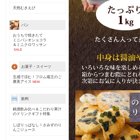
天然むきえび
パン
おうちで焼きたて
ミニパンオショコラ
＆ミニクロワッサン
SALE
お菓子・スイーツ
五感で涼む！フロム蔵王のご
褒美アイス
NEW
飲料
銘酒飲み比べ＆こだわり果汁
のドリンクギフト特集
しぼりっぱなし！さみずのり
んごジュース