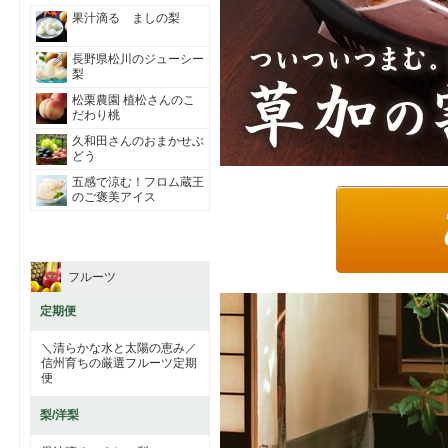
果汁滴る ましの梨
長野県松川のジューシー
梨
松栗農園 植松さんのこ
だわり桃
久和田さんのおまかせぶ
どう
五感で涼む！フロム蔵王
のご褒美アイス
フルーツ
定期便
＼清らかな水と太陽の恵み／
信州育ちの厳選フルーツ定期
便
梨/洋梨