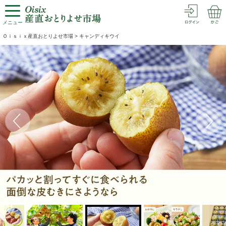
メニュー
Ｏｉｓｉｘ産直おとりよせ市場
>
キャンディキウイ