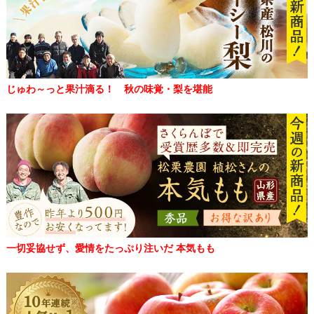
じゅわ～っと果汁滴る！ 秋の味覚・梨を堪能
一切妥協せず、愛情をたっぷり注いだ 本気もも