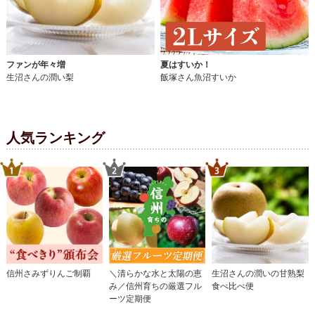
ファンが年々増
夏はすいか！
生沼さんの潤い梨
飯塚さん魚沼すいか
人気ランキング
信州さみずりんご制覇
＼清らかな水と太陽の恵
生沼さんの潤いの甘熟梨
み／信州育ちの厳選フル
食べ比べ便
ーツ定期便