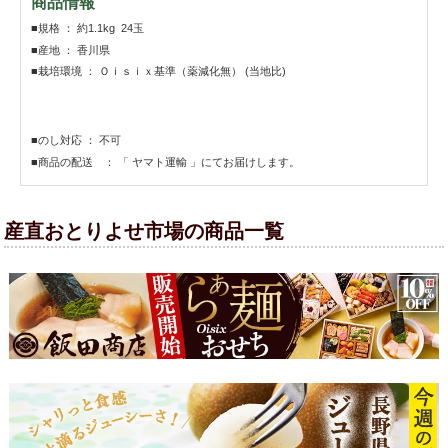
商品情報
■規格 ： 約1.1kg 24玉
■産地 ： 香川県
■栽培環境 ： Ｏｉｓｉｘ基準（薬減化無） (当地比)
■のし対応 ： 不可
■商品の配送 ： 「 ヤマト運輸 」にてお届けします。
産直おとりよせ市場の商品一覧