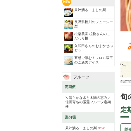
果汁滴る ましの梨
長野県松川のジューシー
梨
松栗農園 植松さんのこ
だわり桃
久和田さんのおまかせぶ
どう
五感で涼む！フロム蔵王
のご褒美アイス
フルーツ
定期便
旬
＼清らかな水と太陽の恵み／
信州育ちの厳選フルーツ定期
便
定
梨/洋梨
果汁滴る ましの梨
NEW
[頒