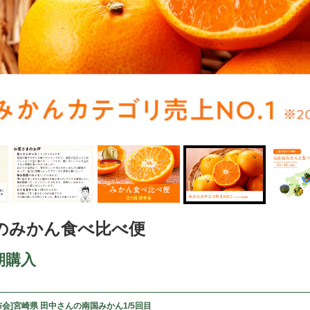
のみかん食べ比べ便
期購入
布会]宮崎県 田中さんの南国みかん1/5回目