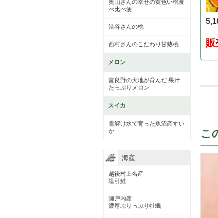
奥山さんの幸せの黄色い桃食
べ比べ便
5,
渋谷さんの桃
販
西村さんのこだわり甘熟桃
メロン
富良野の大地が育んだ 果汁
たっぷりメロン
スイカ
雪解け水で育った魚沼産すい
こ
か
海産
越後村上名産
塩引鮭
瀬戸内産
濃厚ぷりっぷり牡蠣