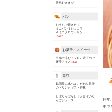
天然むきえび
パン
おうちで焼きたて
ミニパンオショコラ
＆ミニクロワッサン
SALE
お菓子・スイーツ
五感で涼む！フロム蔵王のご
褒美アイス
NEW
飲料
銘酒飲み比べ＆こだわり果汁
のドリンクギフト特集
しぼりっぱなし！さみずのり
昨年
んごジュース
中で