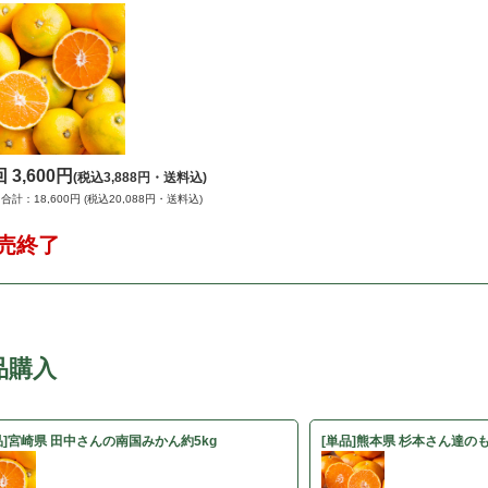
回
3,600円
(税込3,888円・送料込)
合計：18,600円
(税込20,088円・送料込)
売終了
品購入
品]宮崎県 田中さんの南国みかん約5kg
[単品]熊本県 杉本さん達の