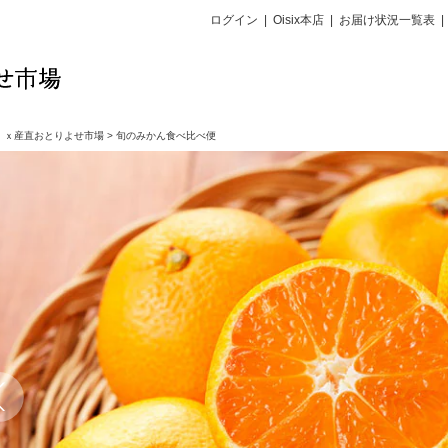
ログイン
|
Oisix本店
|
お届け状況一覧表
|
ｉｘ産直おとりよせ市場
>
旬のみかん食べ比べ便