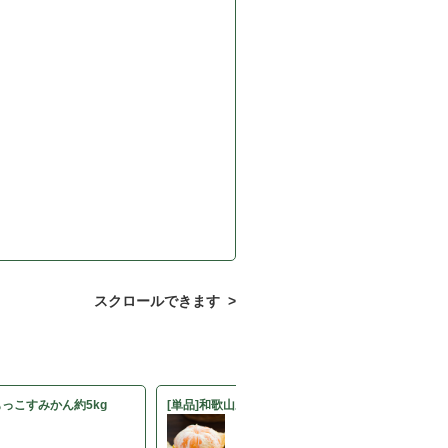
スクロールできます >
もっこすみかん約5kg
[単品]和歌山県 勝丸さんの紀ノ川みかん約5kg