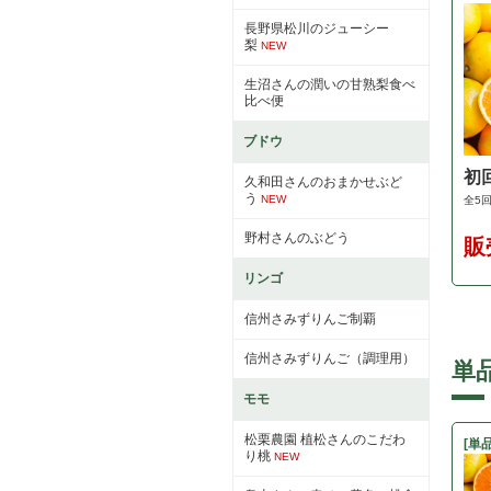
長野県松川のジューシー
梨
NEW
生沼さんの潤いの甘熟梨食べ
比べ便
ブドウ
初
久和田さんのおまかせぶど
う
NEW
全5回
野村さんのぶどう
販
リンゴ
信州さみずりんご制覇
信州さみずりんご（調理用）
単
モモ
松栗農園 植松さんのこだわ
[単
り桃
NEW