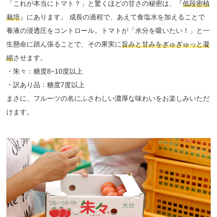
「これが本当にトマト？」と驚くほどの甘さの秘密は、『
低段密植
栽培
』にあります。 成長の過程で、あえて食塩水を加えることで
養液の浸透圧をコントロール。トマトが「水分を吸いたい！」と一
生懸命に踏ん張ることで、その果実に
旨みと甘みをぎゅぎゅっと凝
縮
させます。
・朱々：糖度8~10度以上
・訳あり品：糖度7度以上
まさに、フルーツの名にふさわしい濃厚な味わいをお楽しみいただ
けます。