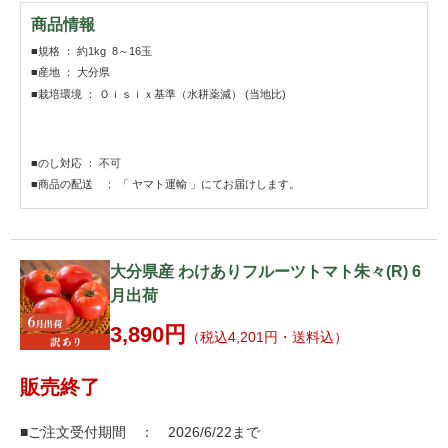
商品情報
■規格 ： 約1kg 8～16玉
■産地 ： 大分県
■栽培環境 ： Ｏｉｓｉｘ基準（水耕薬減） (当地比)
■のし対応 ： 不可
■商品の配送 ： 「 ヤマト運輸 」にてお届けします。
大分県産 わけありフルーツトマト朱々(R) 6
月出荷
3,890円
（税込4,201円・送料込）
販売終了
■ご注文受付期間 ： 2026/6/22まで