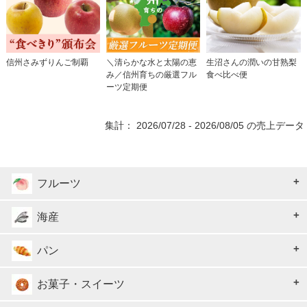
信州さみずりんご制覇
＼清らかな水と太陽の恵
生沼さんの潤いの甘熟梨
み／信州育ちの厳選フル
食べ比べ便
ーツ定期便
集計： 2026/07/28 - 2026/08/05 の売上データ
フルーツ
海産
パン
お菓子・スイーツ