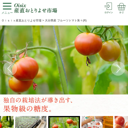
メニュー
Ｏｉｓｉｘ産直おとりよせ市場
>
大分県産 フルーツトマト朱々(R)