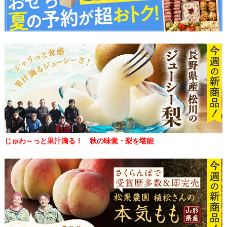
じゅわ～っと果汁滴る！ 秋の味覚・梨を堪能