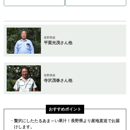
長野県産
平栗光茂さん他
長野県産
寺沢茂春さん他
おすすめポイント
・贅沢にしたたるあま～い果汁！長野県より産地直送でお届
けします。