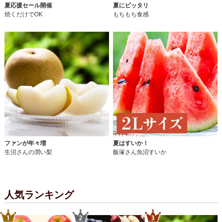
夏応援セール開催
夏にピッタリ
焼くだけでOK
もちもち食感
ファンが年々増
夏はすいか！
生沼さんの潤い梨
飯塚さん魚沼すいか
人気ランキング