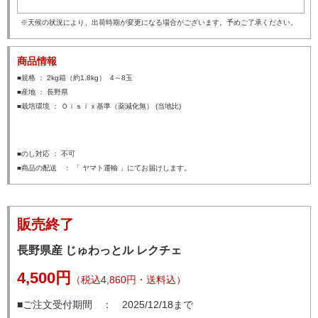
※天候の状況により、出荷時期が変更になる場合がございます。予めご了承ください。
商品情報
■規格 ： 2kg箱（約1.8kg） 4～8玉
■産地 ： 長野県
■栽培環境 ： Ｏｉｓｉｘ基準（薬減化無） (当地比)
■のし対応 ： 不可
■商品の配送 ： 「 ヤマト運輸 」にてお届けします。
販売終了
長野県産 じゅわっとル レクチェ
4,500円
（税込4,860円・送料込）
■ご注文受付期間 ： 2025/12/18まで