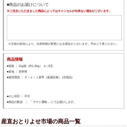
■商品のお届けについて
※ご注文いただきました商品によってはキャンセルが出来ない場合がございます。
※天候の状況により、出荷時期が変更になる場合がございます。予めご了承ください。
商品情報
■規格 ： 2kg箱（約1.8kg） 4～8玉
■産地 ： 長野県
■栽培環境 ： Ｏｉｓｉｘ基準（薬減化無） (当地比)
■のし対応 ： 不可
■商品の配送 ： 「 ヤマト運輸 」にてお届けします。
産直おとりよせ市場の商品一覧