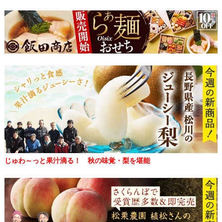
じゅわ～っと果汁滴る！ 秋の味覚・梨を堪能