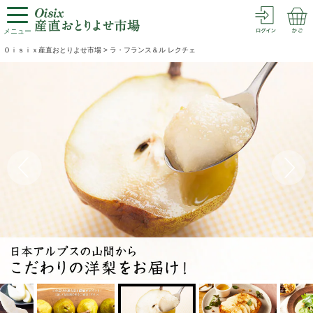
メニュー
Ｏｉｓｉｘ産直おとりよせ市場
>
ラ・フランス＆ル レクチェ