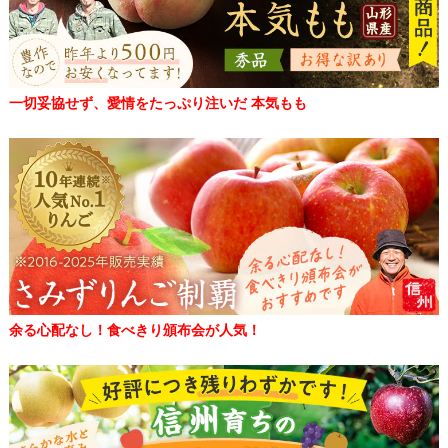
一切妥協せず、愛情をたっぷり注いだ 本気もも
余る心配なし！食べきり頒布会が人気！