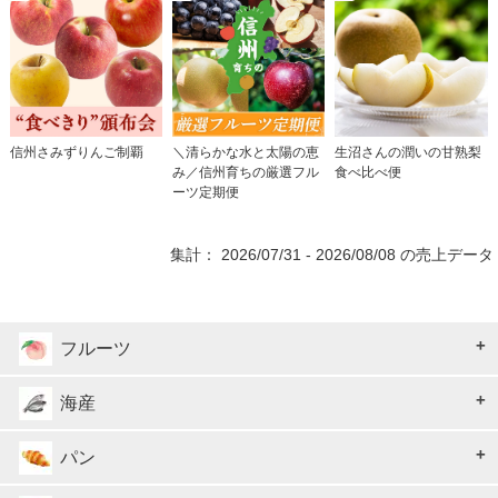
信州さみずりんご制覇
＼清らかな水と太陽の恵
生沼さんの潤いの甘熟梨
み／信州育ちの厳選フル
食べ比べ便
ーツ定期便
集計： 2026/07/31 - 2026/08/08 の売上データ
フルーツ
海産
パン