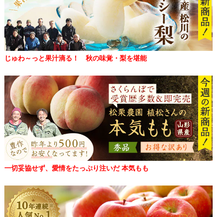
じゅわ～っと果汁滴る！ 秋の味覚・梨を堪能
一切妥協せず、愛情をたっぷり注いだ 本気もも