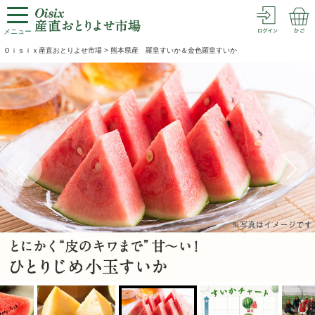
メニュー
Ｏｉｓｉｘ産直おとりよせ市場
>
熊本県産 羅皇すいか＆金色羅皇すいか