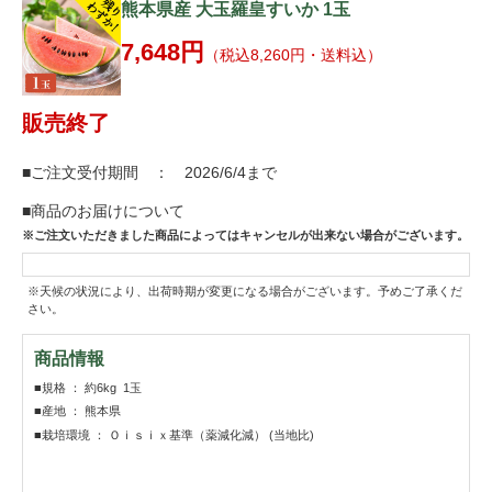
熊本県産 大玉羅皇すいか 1玉
7,648円
（税込8,260円・送料込）
販売終了
■ご注文受付期間 ： 2026/6/4まで
■商品のお届けについて
※ご注文いただきました商品によってはキャンセルが出来ない場合がございます。
※天候の状況により、出荷時期が変更になる場合がございます。予めご了承くだ
さい。
商品情報
■規格 ： 約6kg 1玉
■産地 ： 熊本県
■栽培環境 ： Ｏｉｓｉｘ基準（薬減化減） (当地比)