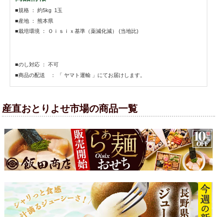
■規格 ： 約5kg 1玉
■産地 ： 熊本県
■栽培環境 ： Ｏｉｓｉｘ基準（薬減化減） (当地比)
■のし対応 ： 不可
■商品の配送 ： 「 ヤマト運輸 」にてお届けします。
産直おとりよせ市場の商品一覧