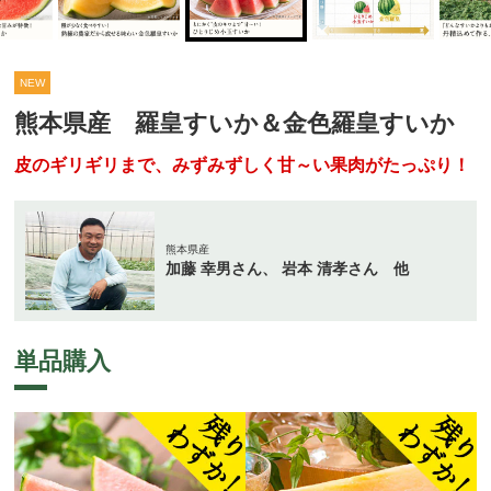
NEW
熊本県産 羅皇すいか＆金色羅皇すいか
皮のギリギリまで、みずみずしく甘～い果肉がたっぷり！
熊本県産
加藤 幸男さん、 岩本 清孝さん 他
単品購入