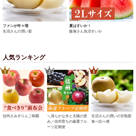
ファンが年々増
夏はすいか！
生沼さんの潤い梨
飯塚さん魚沼すいか
人気ランキング
信州さみずりんご制覇
＼清らかな水と太陽の恵
生沼さんの潤いの甘熟梨
み／信州育ちの厳選フル
食べ比べ便
ーツ定期便