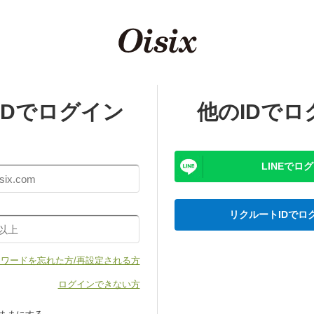
x IDでログイン
他のIDでロ
LINEでロ
リクルートIDでロ
ワードを忘れた方/再設定される方
ログインできない方