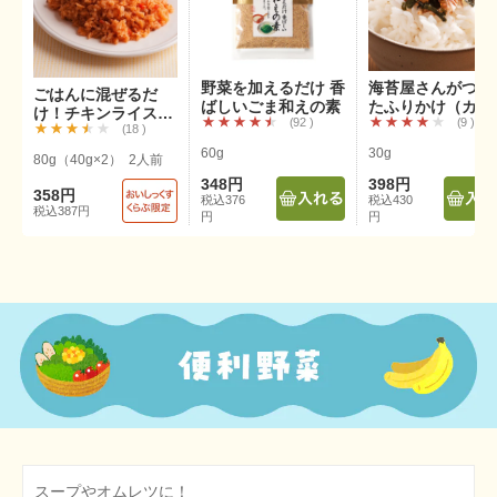
野菜を加えるだけ 香
海苔屋さんがつく
ごはんに混ぜるだ
ばしいごま和えの素
たふりかけ（カツ
け！チキンライスの
92
9
オ）
18
素（2個）
60g
30g
80g（40g×2） 2人前
348円
398円
358円
税込376
税込430
税込387円
円
円
スープやオムレツに！