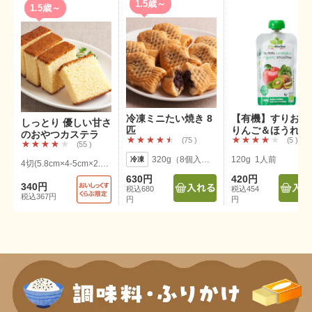
1.5歳～
1.5歳～
冷凍ミニたい焼き 8
【有機】すりおろ
しっとり 優しい甘さ
匹
りんご＆ほうれん
のおやつカステラ
75
5
＆キウイ
55
320g（8個入り） 1個 約5cm×7cm
120g 1人前
4切(5.8cm×4-5cm×2.3cmが4切)
630円
420円
340円
税込680
税込454
税込367円
円
円