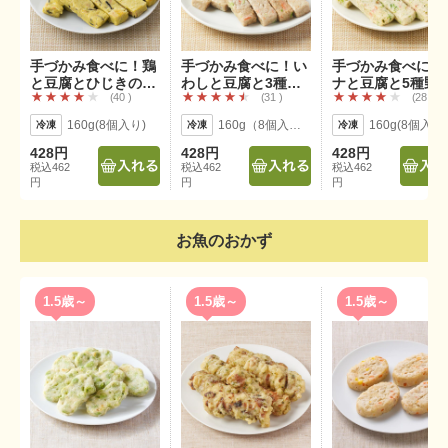
手づかみ食べに！鶏
手づかみ食べに！い
手づかみ食べに！
と豆腐とひじきのス
わしと豆腐と3種野
ナと豆腐と5種野
40
31
28
ティック
菜スティック
スティック
160g(8個入り)
160g（8個入り）
160g(8個入り
428円
428円
428円
税込462
税込462
税込462
円
円
円
お魚のおかず
1.5歳～
1.5歳～
1.5歳～