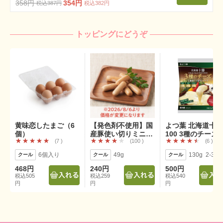
358円
354円
税込387円
税込382円
トッピングにどうぞ
黄味恋したまご（6
【発色剤不使用】国
よつ葉 北海道十勝
個）
産豚使い切りミニポ
100 3種のチーズ
7
100
6
ークウインナー
(130g)
6個入り
49g
130g 2-3人
468円
240円
500円
税込505
税込259
税込540
円
円
円