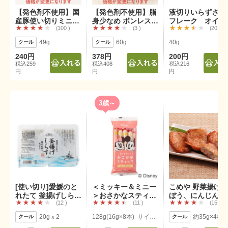
【発色剤不使用】国
【発色剤不使用】脂
液切りいらずささ
産豚使い切りミニポ
身少なめ ボンレスハ
フレーク オイル
100
3
20
ークウインナー
ムスライス
添加
49g
60g
40g
240円
378円
200円
税込259
税込408
税込216
円
円
円
3歳～
[使い切り]愛媛のと
＜ミッキー＆ミニー
こめや 野菜揚げ
れたて 釜揚げしらす
＞おさかなスティッ
ぼう、にんじん、
12
11
15
ツインパック
ク
ねぎ）
20gｘ2
128g(16g×8本) サイズ目安：約11cm（1本）
約35g×4枚