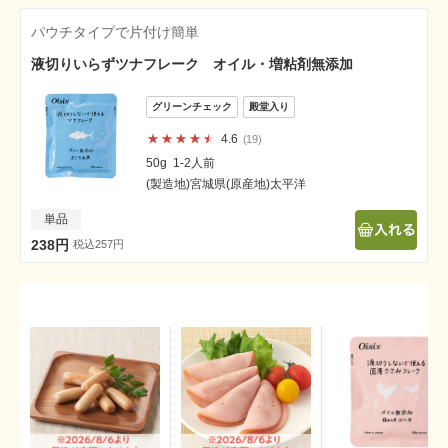
パウチタイプで片付け簡単
液切りいらずツナフレーク オイル・増粘剤無添加
4.6
19
50g 1-2人前
(製造地)宮城県(原産地)太平洋
単品
238円
税込257円