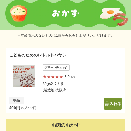
※年齢表示のないものは1歳からお召し上がりいただけます。
こどものためのレトルトハヤシ
5.0
2
80g×2 2人前
(製造地)大阪府
単品
400円
税込432円
お肉のおかず