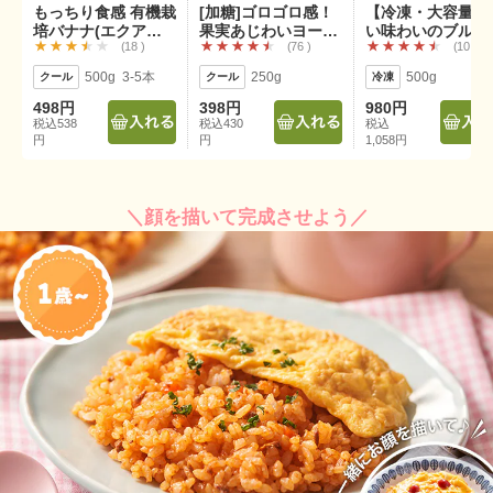
もっちり食感 有機栽
[加糖]ゴロゴロ感！
【冷凍・大容量】
培バナナ(エクアド
果実あじわいヨーグ
い味わいのブルー
18
76
10
ル産)
ルト250g
リー
500g 3-5本
250g
500g
498円
398円
980円
税込538
税込430
税込
円
円
1,058円
＼顔を描いて完成させよう／