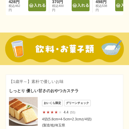
428円
370円
498円
税込462
税込400
税込538
円
円
円
【1歳半～】素朴で優しいお味
しっとり 優しい甘さのおやつカステラ
4.4
55
4切(5.8cm×4-5cm×2.3cmが4切)
(製造地)埼玉県