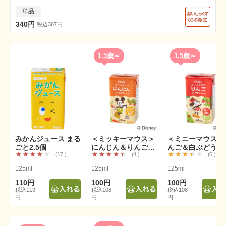
単品
340円
税込367円
1.5歳～
1.5歳～
みかんジュース まる
＜ミッキーマウス＞
＜ミニーマウス＞
ごと2.5個
にんじん＆りんごミ
んご＆白ぶどうミ
17
4
6
ックスジュース
クスジュース
125ml
125ml
125ml
110円
100円
100円
税込119
税込108
税込108
円
円
円