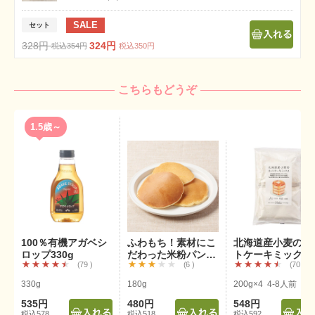
SALE
セット
328円
324円
税込354円
税込350円
こちらもどうぞ
1.5歳～
100％有機アガベシ
ふわもち！素材にこ
北海道産小麦のホ
ロップ330g
だわった米粉パンケ
トケーキミックス
79
6
70
ーキミックス
（200g×4P）
330g
180g
200g×4 4-8人前
535円
480円
548円
税込578
税込518
税込592