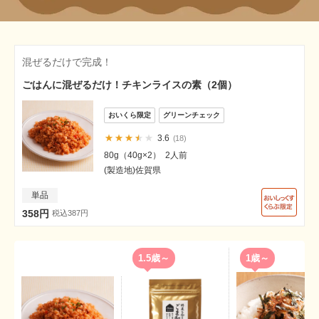
混ぜるだけで完成！
ごはんに混ぜるだけ！チキンライスの素（2個）
3.6
18
80g（40g×2） 2人前
(製造地)佐賀県
単品
358円
税込387円
1.5歳～
1歳～