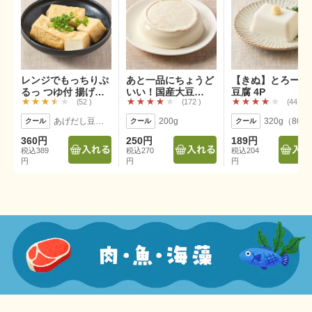
レンジでもっちりぷ
あと一品にちょうど
【きぬ】とろーり
るっ つゆ付 揚げ出
いい！国産大豆
豆腐 4P
52
172
44
し豆腐(3個)
100% 湯葉寄せ豆腐
あげだし豆腐3個、つゆ50g
200g
3
360円
250円
189円
税込389
税込270
税込204
円
円
円