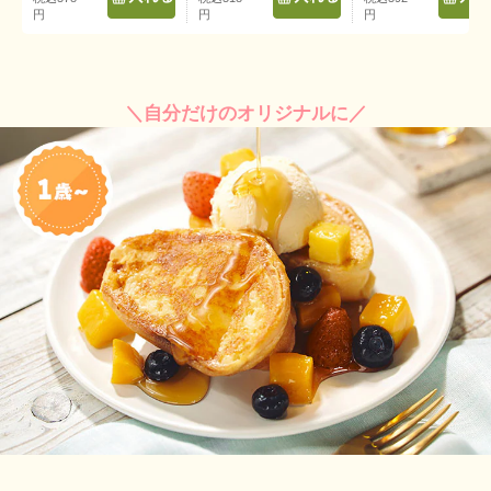
円
円
円
＼自分だけのオリジナルに／