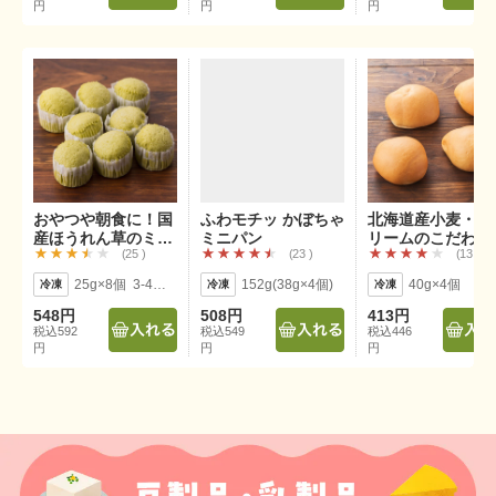
円
円
円
おやつや朝食に！国
ふわモチッ かぼちゃ
北海道産小麦・生
産ほうれん草のミニ
ミニパン
リームのこだわり
25
23
13
蒸しパン
ターロール
25g×8個 3-4人前
152g(38g×4個)
40g×4個
548円
508円
413円
税込592
税込549
税込446
円
円
円