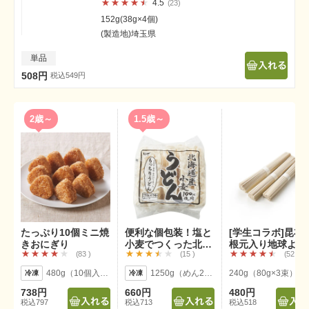
4.5
23
152g(38g×4個)
(製造地)埼玉県
単品
508円
税込549円
2歳～
1.5歳～
たっぷり10個ミニ焼
便利な個包装！塩と
[学生コラボ]昆布
きおにぎり
小麦でつくった北海
根元入り地球よろ
83
15
52
道小麦うどん5p
ーんぶそうめん
480g（10個入り)
1250g（めん250g×5）
240g（80g×3束）
738円
660円
480円
税込797
税込713
税込518