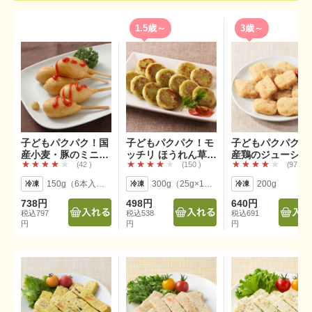
1.5歳～
3歳～
子どもパクパク！国
子どもパクパク！モ
子どもパクパク！
産小麦・豚のミニア
ッチリ ほうれん草入
産鶏のジューシー
42
150
97
メリカンドック
りぎょうざ
ゲット
150g（6本入り）
300g（25g×12個）
200g
738円
498円
640円
税込797
税込538
税込691
円
円
円