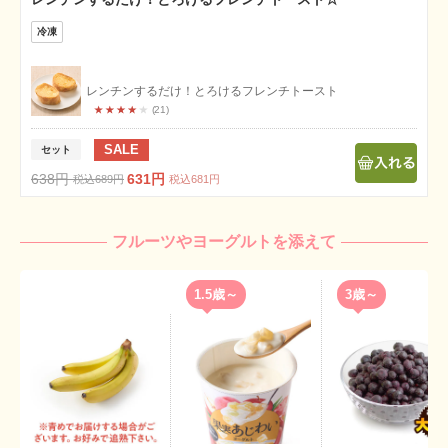
レンチンするだけ！とろけるフレンチトースト
21
SALE
セット
638円
631円
税込689円
税込681円
フルーツやヨーグルトを添えて
1.5歳～
3歳～