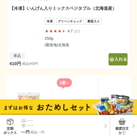
【冷凍】いんげん入りミックスベジタブル（北海道産）
4.7
17
250g
(製造地)北海道
単品
410円
税込443円
2歳～
【冷凍】カット＆グ
【冷凍】使いやすい
【冷凍】収穫後す