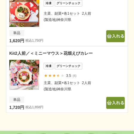
主菜、副菜×各1セット 2人前
(製造地)神奈川県
単品
1,620円
税込1,750円
Kit2人前／＜ミニーマウス＞花畑えびカレー
3.5
4
主菜、副菜×各1セット 2人前
(製造地)神奈川県
単品
1,720円
税込1,858円