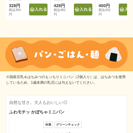
328円
428円
400円
税込354
税込462
税込432
円
円
円
※国産豆乳＆はちみつのもっちりミニパン（2個入り）は、はちみつを使用
しているため、1歳未満の乳児には与えないでください。
自然な甘さ。大人もおいしい◎
ふわモチッ かぼちゃミニパン