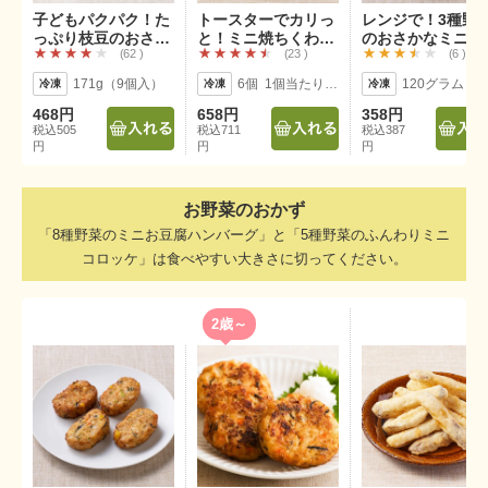
子どもパクパク！た
トースターでカリっ
レンジで！3種野
っぷり枝豆のおさか
と！ミニ焼ちくわの
のおさかなミニバ
62
23
6
なナゲット
磯辺揚げ
グ
171g（9個入）
6個 1個当たり：2.5×8cm
120
468円
658円
358円
税込505
税込711
税込387
円
円
円
お野菜のおかず
「8種野菜のミニお豆腐ハンバーグ」と「5種野菜のふんわりミニ
コロッケ」は食べやすい大きさに切ってください。
2歳～