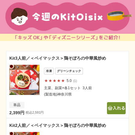
Kit3人前／＜ベイマックス＞鶏そぼろの中華風炒め
5.0
1
主菜、副菜×各1セット 3人前
(製造地)神奈川県
単品
2,399円
税込2,591円
Kit2人前／＜ベイマックス＞鶏そぼろの中華風炒め