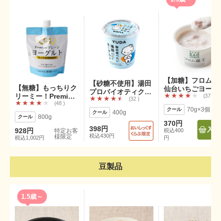
【加糖】フロム蔵
【砂糖不使用】湯田
【無糖】もっちりク
仙台いちごヨーグ
プロバイオティクス
リーミー！Premium
37
ト 70g×3P
32
ヨーグルト400g
48
ヨーグルト
400g
800g
370円
398円
928円
特定お客
税込400
税込430円
様限定
税込1,002円
円
豆製品
1.5歳～