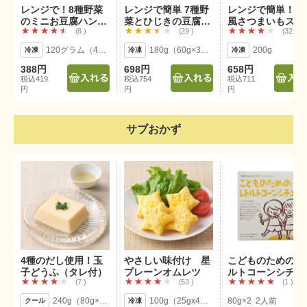
レンジで！8種野菜
レンジで簡単 7種野
レンジで簡単！沖
のミニお豆腐ハンバ
菜とひじきの豆腐ハ
風さつまいもステ
8
29
32
ーグ
ンバーグ3個入
ック天ぷら
120グラム（4個入り）
180g（60g×3個） 直径約7cm
200g
388円
698円
658円
税込419
税込754
税込711
円
円
円
サブおかず
4種のだし使用！玉
さしい味付け 星
こどものためのレ
子どうふ（タレ付）
プレーンオムレツ
ルトコーンシチュ
7
53
1
240g（80g×3個）タレ付
100g（25gx4個入り）
80g×2 2人前