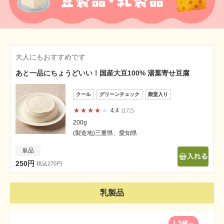
大人にもおすすめです
あと一品にちょうどいい！国産大豆100% 湯葉寄せ豆腐
4.4
172
200g
(製造地)三重県、愛知県
単品
250円
税込270円
乳製品
1.5歳～