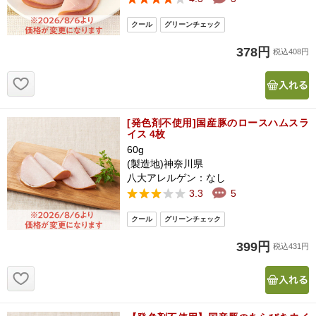
378円
税込408円
お気に入り追加
[発色剤不使用]国産豚のロースハムスラ
イス 4枚
60g
(製造地)神奈川県
八大アレルゲン：なし
3.3
5
399円
税込431円
お気に入り追加