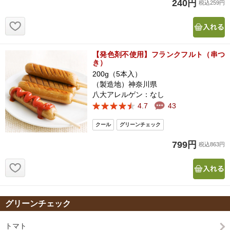
240円
税込259円
お気に入り追加
【発色剤不使用】フランクフルト（串つ
き）
200g（5本入）
（製造地）神奈川県
八大アレルゲン：なし
4.7
43
799円
税込863円
お気に入り追加
グリーンチェック
トマト