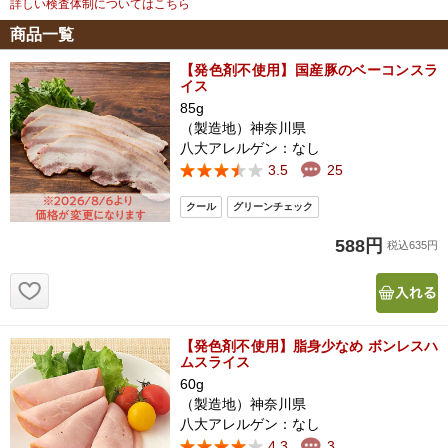
詳しい検査体制についてはこちら
商品一覧
【発色剤不使用】国産豚のベーコンスラ
イス
85g
（製造地）神奈川県
八大アレルゲン：なし
3.5
25
588円
税込635円
お気に入り追加
【発色剤不使用】脂身少なめ ボンレスハ
ムスライス
60g
（製造地）神奈川県
八大アレルゲン：なし
4.3
3