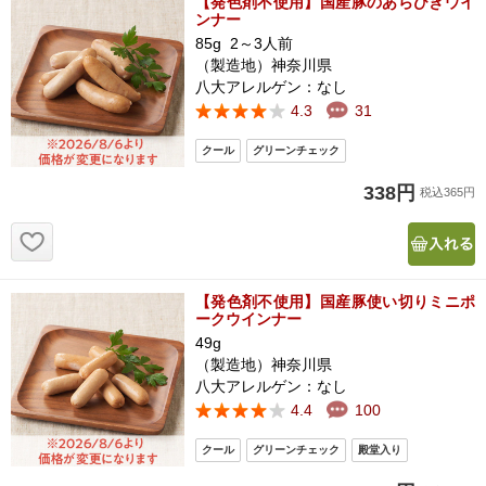
【発色剤不使用】国産豚のあらびきウイ
ンナー
85g 2～3人前
（製造地）神奈川県
八大アレルゲン：なし
4.3
31
338円
税込365円
お気に入り追加
【発色剤不使用】国産豚使い切りミニポ
ークウインナー
49g
（製造地）神奈川県
八大アレルゲン：なし
4.4
100