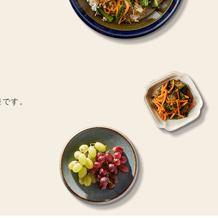
。
短です。