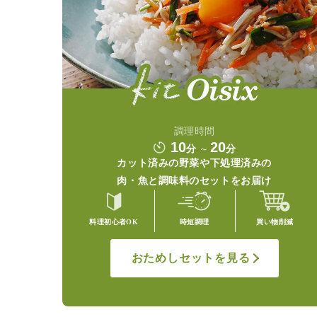
調理時間
10
20
分
～
分
カット済みの野菜や
下処理済みの
肉・魚と調味料の
セットをお届け
料理初心者OK
時短調理
買い物削減
おためしセットを見る