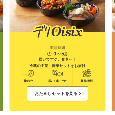
調理時間
0～5
分
届いてすぐ、食卓へ！
冷蔵の主菜＋副菜
セットをお届け
最短0分
届いて出すだけ
野菜
5種類
おためしセットを見る