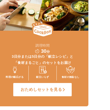
調理時間
30
分
3日分または5日分の
「献立レシピ」と
「食材まるごと」
のセットをお届け
料理の幅
広がる
献立いらず
食材の
無駄なし
おためしセットを見る