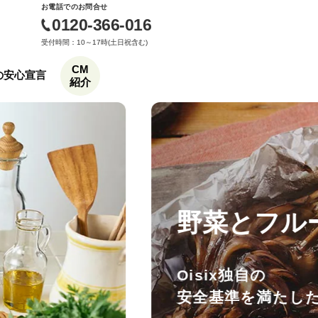
お電話でのお問合せ
0120-366-016
受付時間：10～17時(土日祝含む)
CM
もの安心宣言
紹介
野菜とフル
Oisix独自の
安全基準を満たし