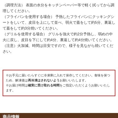
（調理方法） 表面の水分をキッチンペーパー等で軽く拭ってから調
理してください。
（フライパンを使用する場合） 予熱したフライパンにクッキングシ
ートをしいて、皮目を上にして並べ、弱火で蓋をして約5分、裏返し
て蓋をして約3分焼いてください。
（グリルを使用する場合） グリルを強火で約2分予熱し、弱めの中
火に戻し、皮目を下にして約4分、裏返して約4分焼いてください。
（注意）火加減、時間は目安ですので、様子を見ながら焼いてくだ
さい。
※お手元に届いたらすぐに冷凍庫に入れて保存してください。食味を保つ
ため、解凍後は
再冷凍はされないよう
お願いいたします。
※お届け時間は
確実に受け取れる時間
をご指定いただくようお願いいたし
ます。