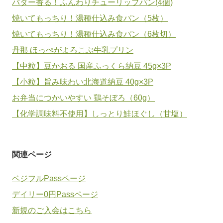
バター香る！ふんわりチューリップパン(4個)
焼いてもっちり！湯種仕込み食パン（5枚）
焼いてもっちり！湯種仕込み食パン（6枚切）
丹那 ほっぺがよろこぶ牛乳プリン
【中粒】豆かおる 国産ふっくら納豆 45g×3P
【小粒】旨み味わい北海道納豆 40g×3P
お弁当につかいやすい 鶏そぼろ（60g）
【化学調味料不使用】しっとり鮭ほぐし（甘塩）
関連ページ
ベジフルPassページ
デイリー0円Passページ
新規のご入会はこちら