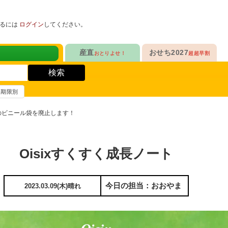
めるには
ログイン
してください。
健康サポート食品
産直
おせち2027
おとりよせ！
超超早割
人気No.1
販売開始！
！
ヘルスケアKit
検索
ヘルスケアKit
10年連続No.1

今年の新作

信州さみずりんご制覇
らぁ麺おせち
賞味期限別
健康サポート食品
合
毎日をアクティブに！
人気No.2
セットで10%OFF
ビニール袋を廃止します！
ナガノパープルも！

人気「高砂」と

3品作れるバランス献立
の魚
鶏ごぼうごはん
信州フルーツ定期便
らぁ麺おせち
人気No.3
自慢はローストビーフ
Oisixすくすく成長ノート
ファンが年々増！

大人も子どもも

ン雑貨
生沼さんの甘熟梨
家族で楽しめるおせち
人気No.4
クリームチーズたっぷり
今日の担当：おおやま
2023.03.09(木)晴れ
急支援
貴重な黄桃食べ比べ

人気品目を増量！

奥山さんの幸せの黄桃
家族でたっぷり楽しむ
人気No.5
和・洋・中　よくばりセット