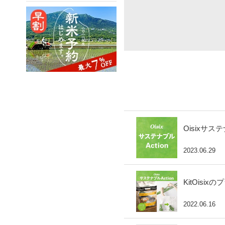
Oisixサ
2023.06.29
KitOis
2022.06.16