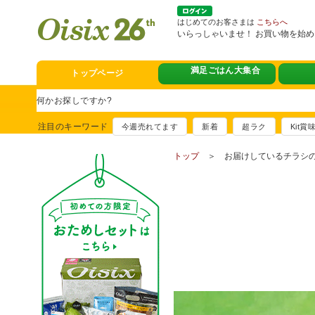
はじめてのお客さまは
こちらへ
いらっしゃいませ！ お買い物を始
満足ごはん大集合
トップページ
スタミナフェア
豪華賞品が当たるチャンス
注目のキーワード
今週売れてます
新着
超ラク
Kit
満足ごはん大集
おすすめ！出汁付き肉吸い
トップ
＞ お届けしているチラシの
イチ推し！今週
真アジのおぼろ昆布〆
そうじ&キッチ
夏に便利！新商品6点登場
熊本地震への緊
寄付付き商品取り扱い中