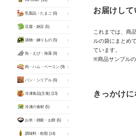
お届けして
乳製品・たまご
(6)
豆腐・納豆
(5)
これまでは、商
漬物・練りもの
(5)
ルの袋にまとめ
ています。
魚・えび・海藻
(9)
※商品サンプル
肉・ハム・ベーコン
(9)
パン・シリアル
(6)
きっかけに
冷凍食品(主食)
(13)
冷凍の食材
(5)
お米・雑穀・お餅
(6)
調味料・粉類
(14)