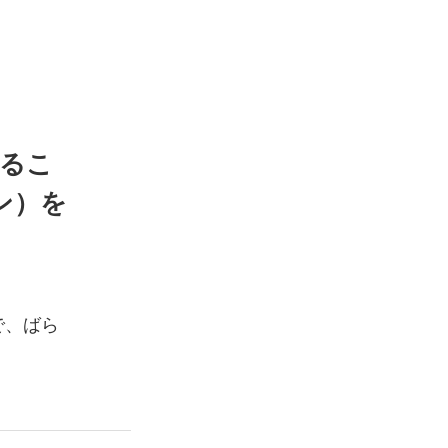
るこ
ン）を
で、ばら