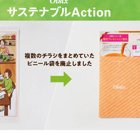
夏にピッタリ

人気二段重「高砂」と

モチモチ食感チーズ
本格中華オードブル