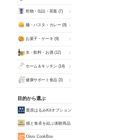
乾物・缶詰・茶葉
(7)
麺・パスタ・カレー
(8)
お菓子・ケーキ
(9)
水・飲料・お酒
(12)
ホーム＆キッチン
(14)
健康サポート食品
(3)
目的から選ぶ
栗原はるみKitオプション
畑と食卓を結ぶ体験商品
Oisix CookBox