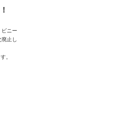
！
、ビニー
次廃止し
ます。