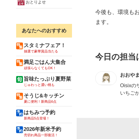
おとりよせ
今後も、環境も
ます。
あなたへのおすすめ
スタミナフェア！
抽選で豪華賞品当たる
今日の担当
満足ごはん大集合
頑張らなくてもOK！
おおや
旨味たっぷり夏野菜
じゅわっと濃い桃も
Oisi
いちご
そうじ&キッチン
夏に便利！新商品6点
はちみつ予約
新商品5点登場！
2026年新米予約
売切れ商品一部復活！