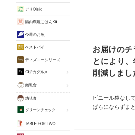
デリOisix
腸内環境ごはんKit
今週のお魚
ベストバイ
お届けのチ
とにより、
ディズニーシリーズ
削減しまし
Oiチカグルメ
離乳食
ビニール袋なし
幼児食
ばらにならずま
グリーンチェック
TABLE FOR TWO