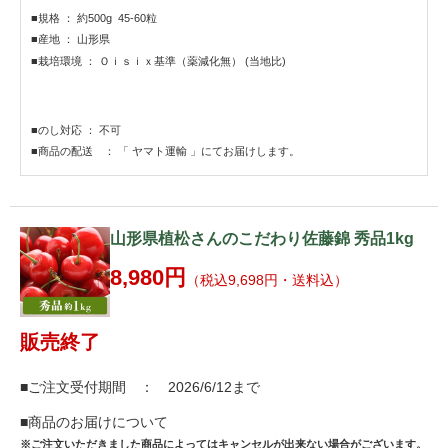
■規格 ： 約500g 45-60粒
■産地 ： 山形県
■栽培環境 ： Ｏｉｓｉｘ基準（薬減化無） (当地比)
■のし対応 ： 不可
■商品の配送 ： 「 ヤマト運輸 」にてお届けします。
山形県植松さんのこだわり佐藤錦 秀品1kg
8,980円
（税込9,698円・送料込）
販売終了
■ご注文受付期間 ： 2026/6/12まで
■商品のお届けについて
※ご注文いただきました商品によってはキャンセルが出来ない場合がございます。