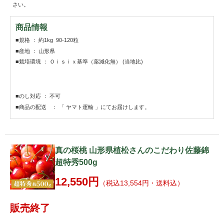
さい。
商品情報
■規格 ： 約1kg 90-120粒
■産地 ： 山形県
■栽培環境 ： Ｏｉｓｉｘ基準（薬減化無） (当地比)
■のし対応 ： 不可
■商品の配送 ： 「 ヤマト運輸 」にてお届けします。
真の桜桃 山形県植松さんのこだわり佐藤錦
超特秀500g
12,550円
（税込13,554円・送料込）
販売終了