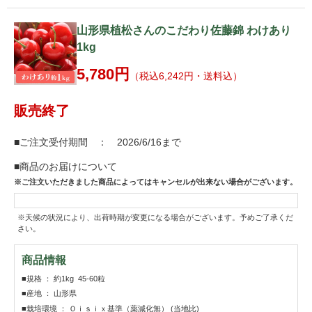
山形県植松さんのこだわり佐藤錦 わけあり
1kg
5,780円
（税込6,242円・送料込）
販売終了
■ご注文受付期間 ： 2026/6/16まで
■商品のお届けについて
※ご注文いただきました商品によってはキャンセルが出来ない場合がございます。
※天候の状況により、出荷時期が変更になる場合がございます。予めご了承くだ
さい。
商品情報
■規格 ： 約1kg 45-60粒
■産地 ： 山形県
■栽培環境 ： Ｏｉｓｉｘ基準（薬減化無） (当地比)