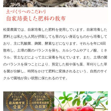
松栗農園では、自家培養した肥料を使用しています。自家培養した
肥料とは私たち人間が摂取しても害のない身近なものから培養して
おり、主に乳酸菌、麹菌、酵素などになります。それらを年に6回
散布し、土壌の菌のバランスを保ち、カルシウムやアミノ酸、ミネ
ラル、苦土などによって土に栄養を与えています。また、土壌の菌
のバランスを保つことにより、剪定した枝や落ち葉、草刈りした草
を菌が分解し、時間をかけて肥料に変換されるという、自然のサイ
クルで園地が良い状態に保たれるのです。