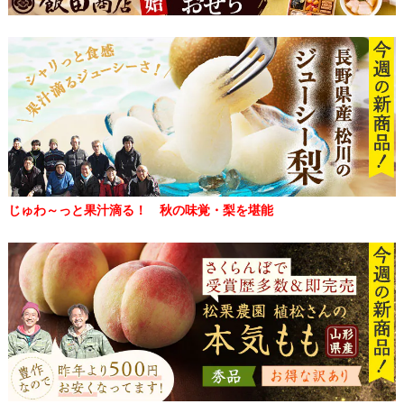
じゅわ～っと果汁滴る！ 秋の味覚・梨を堪能