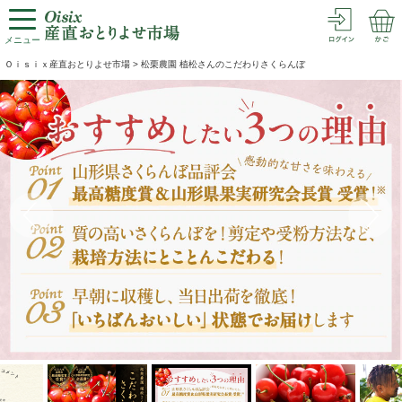
メニュー
Ｏｉｓｉｘ産直おとりよせ市場
>
松栗農園 植松さんのこだわりさくらんぼ