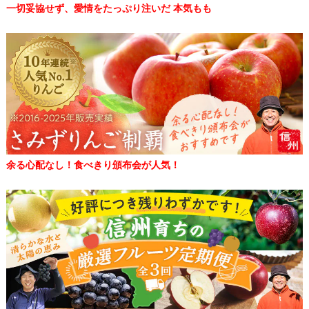
一切妥協せず、愛情をたっぷり注いだ 本気もも
余る心配なし！食べきり頒布会が人気！