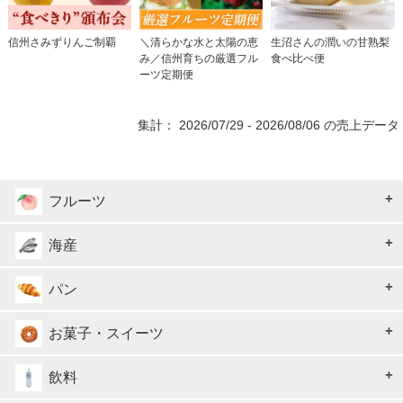
信州さみずりんご制覇
＼清らかな水と太陽の恵
生沼さんの潤いの甘熟梨
み／信州育ちの厳選フル
食べ比べ便
ーツ定期便
集計： 2026/07/29 - 2026/08/06 の売上データ
フルーツ
海産
パン
お菓子・スイーツ
飲料