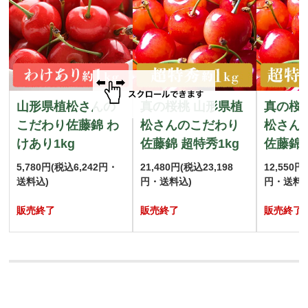
山形県植松さんの
真の桜桃 山形県植
真の桜
こだわり佐藤錦 わ
松さんのこだわり
松さん
けあり1kg
佐藤錦 超特秀1kg
佐藤錦 
5,780円
(税込6,242円・
21,480円
(税込23,198
12,550円
送料込)
円・送料込)
円・送料込
販売終了
販売終了
販売終了