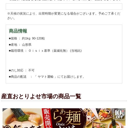
※天候の状況により、出荷時期が変更になる場合がございます。予めご了承くだ
さい。
商品情報
■規格 ： 約1kg 90-120粒
■産地 ： 山形県
■栽培環境 ： Ｏｉｓｉｘ基準（薬減化無） (当地比)
■のし対応 ： 不可
■商品の配送 ： 「 ヤマト運輸 」にてお届けします。
産直おとりよせ市場の商品一覧