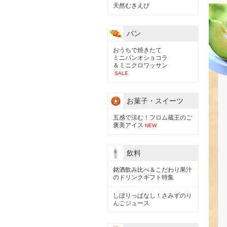
天然むきえび
パン
おうちで焼きたて
ミニパンオショコラ
＆ミニクロワッサン
SALE
お菓子・スイーツ
五感で涼む！フロム蔵王のご
褒美アイス
NEW
飲料
銘酒飲み比べ＆こだわり果汁
のドリンクギフト特集
しぼりっぱなし！さみずのり
んごジュース