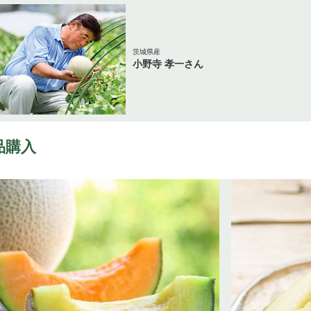
茨城県産
小野寺 孝一さん
品購入