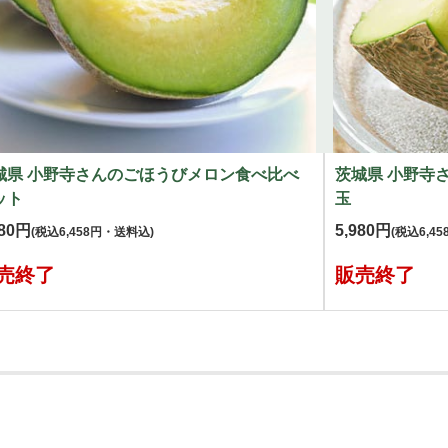
城県 小野寺さんのごほうびメロン食べ比べ
茨城県 小野寺
ット
玉
980円
5,980円
(税込6,458円・送料込)
(税込6,4
売終了
販売終了