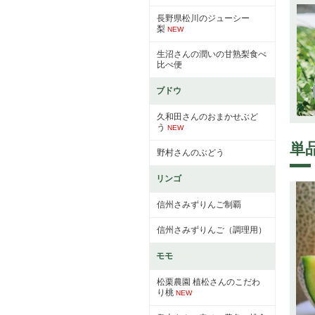
長野県松川のジューシー
梨
NEW
生沼さんの潤いの甘熟梨食べ
比べ便
ブドウ
久和田さんのおまかせぶど
う
NEW
単
野村さんのぶどう
リンゴ
信州さみずりんご制覇
信州さみずりんご（調理用）
モモ
松栗農園 植松さんのこだわ
り桃
NEW