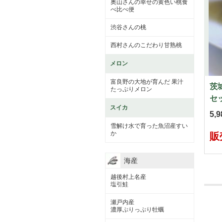
奥山さんの幸せの黄色い桃食
べ比べ便
渋谷さんの桃
西村さんのこだわり甘熟桃
メロン
富良野の大地が育んだ 果汁
茨
たっぷりメロン
セ
スイカ
5,
雪解け水で育った魚沼産すい
か
販
海産
越後村上名産
塩引鮭
瀬戸内産
濃厚ぷりっぷり牡蠣