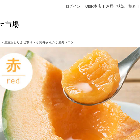
ログイン
|
Oisix本店
|
お届け状況一覧表
|
ｉｘ産直おとりよせ市場
>
小野寺さんのご褒美メロン