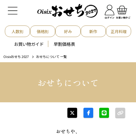
お買い物かご
ログイン
人数別
価格別
好み
新作
正月料理
お買い物ガイド
早割価格表
Oisixおせち 2027
おせちについて 一覧
おせちについて
おせちや、