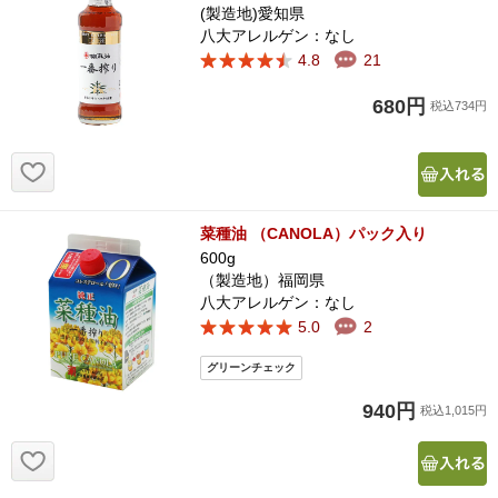
(製造地)愛知県
八大アレルゲン：なし
4.8
21
680円
税込734円
お気に入り追加
菜種油 （CANOLA）パック入り
600g
（製造地）福岡県
八大アレルゲン：なし
5.0
2
940円
税込1,015円
お気に入り追加