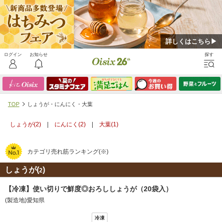
詳しくはこちら▶
TOP
しょうが・にんにく・大葉
しょうが(
2
)
|
にんにく(
2
)
|
大葉(
1
)
カテゴリ売れ筋ランキング(※)
しょうが(
)
2