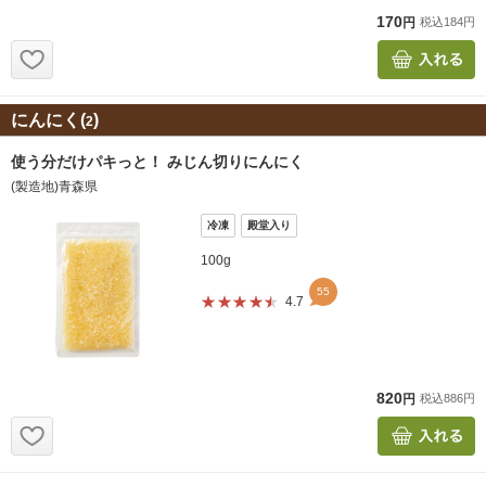
にんにく(
)
2