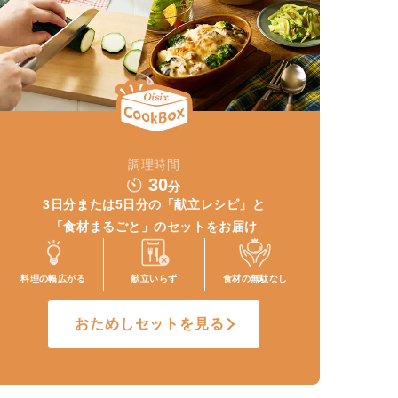
調理時間
30
分
3日分または5日分の
「献立レシピ」と
「食材まるごと」
のセットをお届け
料理の幅
広がる
献立いらず
食材の
無駄なし
おためしセットを見る