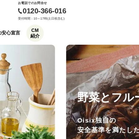
お電話でのお問合せ
0120-366-016
受付時間：10～17時(土日祝含む)
CM
もの安心宣言
紹介
野菜とフル
Oisix独自の
安全基準を満たし