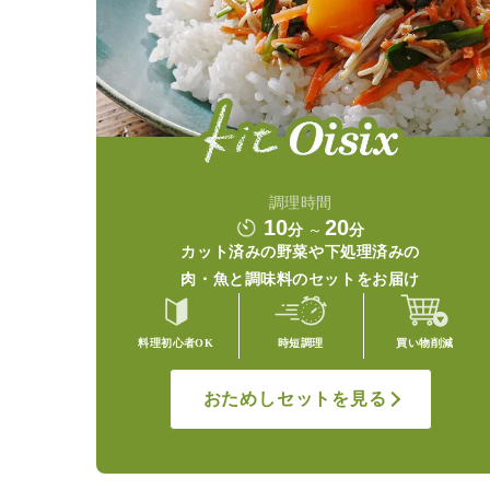
調理時間
10
20
分
～
分
カット済みの野菜や
下処理済みの
肉・魚と調味料の
セットをお届け
料理初心者OK
時短調理
買い物削減
おためしセットを見る