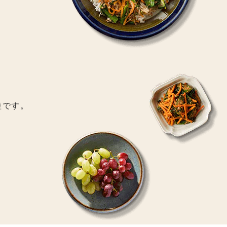
。
短です。