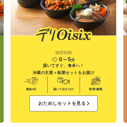
調理時間
0～5
分
届いてすぐ、食卓へ！
冷蔵の主菜＋副菜
セットをお届け
最短0分
届いて出すだけ
野菜
5種類
おためしセットを見る