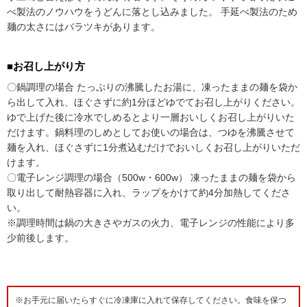
べ製法のノウハウをうどんに落とし込みました。 手延べ製法のため
麺の太さにはバラツキがあります。
■お召し上がり方
〇鍋調理の場合 たっぷりの沸騰したお湯に、凍ったままの麺を袋か
ら出して入れ、ほぐさずに約1分ほどゆでてお召し上がりください。
ゆで上げた後に冷水でしめるとより一層おいしくお召し上がりいた
だけます。鍋料理のしめとしてお使いの場合は、つゆを沸騰させて
麺を入れ、ほぐさずに1分煮込むだけでおいしくお召し上がりいただ
けます。
〇電子レンジ調理の場合（500w・600w） 凍ったままの麺を袋から
取り出して耐熱容器に入れ、ラップをかけて約4分加熱してくださ
い。
※調理時間は鍋の大きさやガスの火力、電子レンジの性能により多
少前後します。
※お手元に届いたらすぐに冷凍庫に入れて保存してください。食味を保つ