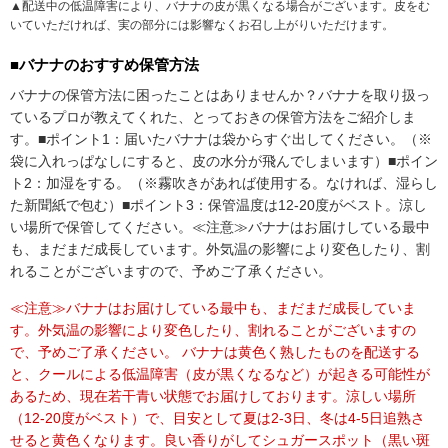
▲配送中の低温障害により、バナナの皮が黒くなる場合がございます。皮をむ
いていただければ、実の部分には影響なくお召し上がりいただけます。
■バナナのおすすめ保管方法
バナナの保管方法に困ったことはありませんか？バナナを取り扱っ
ているプロが教えてくれた、とっておきの保管方法をご紹介しま
す。
■ポイント1：届いたバナナは袋からすぐ出してください。（※
袋に入れっぱなしにすると、皮の水分が飛んでしまいます）
■ポイン
ト2：加湿をする。（※霧吹きがあれば使用する。なければ、湿らし
た新聞紙で包む）
■ポイント3：保管温度は12-20度がベスト。涼し
い場所で保管してください。
≪注意≫バナナはお届けしている最中
も、まだまだ成長しています。外気温の影響により変色したり、割
れることがございますので、予めご了承ください。
≪注意≫バナナはお届けしている最中も、まだまだ成長していま
す。外気温の影響により変色したり、割れることがございますの
で、予めご了承ください。
バナナは黄色く熟したものを配送する
と、クールによる低温障害（皮が黒くなるなど）が起きる可能性が
あるため、現在若干青い状態でお届けしております。涼しい場所
（12-20度がベスト）で、目安として夏は2-3日、冬は4-5日追熟さ
せると黄色くなります。良い香りがしてシュガースポット（黒い斑