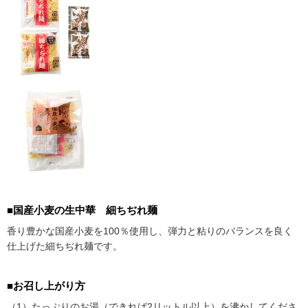
■国産小麦の生中華 細ちぢれ麺
香り豊かな国産小麦を100％使用し、弾力と粘りのバランスを良く
仕上げた細ちぢれ麺です。
■お召し上がり方
（1）たっぷりのお湯（できれば2リットル以上）を沸かしてくださ