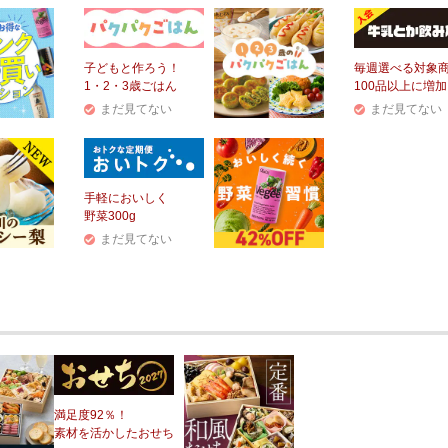
子どもと作ろう！
毎週選べる対象
1・2・3歳ごはん
100品以上に増加
まだ見てない
まだ見てない
手軽においしく
野菜300g
まだ見てない
満足度92％！
素材を活かしたおせち