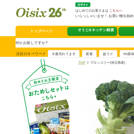
はじめてのお客さまは
こちらへ
いらっしゃいませ！ お買い物を始
そうじ&キッチン雑貨
トップページ
スタミナフェア
豪華賞品が当たるチャンス
注目のキーワード
今週売れてます
新着
超ラク
Kit
満足ごはん大集
TOP
ブロッコリー(埼玉県産)
おすすめ！出汁付き肉吸い
イチ推し！今週
真アジのおぼろ昆布〆
そうじ&キッチ
夏に便利！新商品6点登場
熊本地震への緊
寄付付き商品取り扱い中