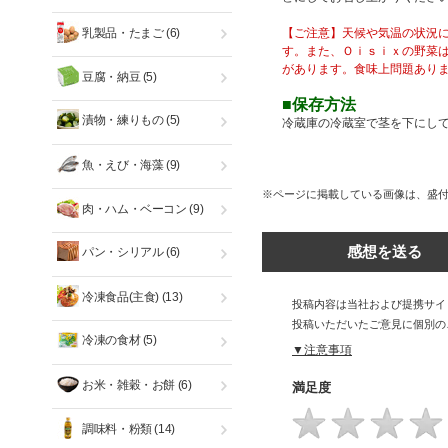
乳製品・たまご
(6)
【ご注意】天候や気温の状況
す。また、Ｏｉｓｉｘの野菜
があります。食味上問題あり
豆腐・納豆
(5)
■保存方法
漬物・練りもの
(5)
冷蔵庫の冷蔵室で茎を下にし
魚・えび・海藻
(9)
※ページに掲載している画像は、盛
肉・ハム・ベーコン
(9)
感想を送る
パン・シリアル
(6)
冷凍食品(主食)
(13)
投稿内容は当社および提携サイ
投稿いただいたご意見に個別の
冷凍の食材
(5)
▼注意事項
お米・雑穀・お餅
(6)
満足度
調味料・粉類
(14)