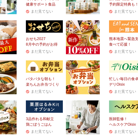
健康サポート食品
予約限定特典も
まだ見てない
まだ見てない
おせち2027
熊本地震へ緊急
8月中の予約がお得
食べて応援！
まだ見てない
まだ見てない
バタバタな朝も！
忙しい毎日の食
楽ちんお弁当づくり
デリOisix
まだ見てない
まだ見てない
3品作れる和献立
医師監修！
鶏ごぼうごはん
ヘルスケアOisix
まだ見てない
まだ見てない