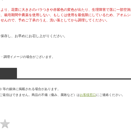
により、花蕾に大きさのバラつきや赤紫色の変色が出たり、生理障害で茎に一部空洞
は、栽培期間中農薬を使用しない、もしくは使用を最低限にしているため、アオムシ
ませんので、予めご了承のうえ、洗い落としてから調理してください。
て保存し、お早めにお召し上がりください。
付・調理イメージの場合がございます。
ト等の媒体に掲載される場合があります。
ご返信はできません。商品の不備（傷み、腐敗など）は
お客様窓口
にご連絡ください。