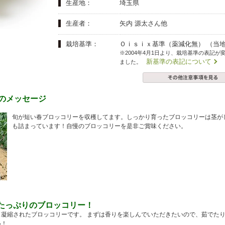
夏にピッタリ

人気二段重「高砂」と

生産地：
埼玉県
モチモチ食感チーズ
本格中華オードブル
生産者：
矢内 源太さん他
栽培基準：
Ｏｉｓｉｘ基準（薬減化無） （当
※2004年4月1日より、栽培基準の表記が
新基準の表記について
ました。
らのメッセージ
旬が短い春ブロッコリーを収穫してます。しっかり育ったブロッコリーは茎が
も詰まっています！自慢のブロッコリーを是非ご賞味ください。
たっぷりのブロッコリー！
凝縮されたブロッコリーです。 まずは香りを楽しんでいただきたいので、茹でた
い！