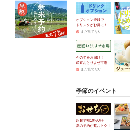
オプション登録で
ドリンクがお得に！
まだ見てない
今の旬をお届け！
産直おとりよせ市場
まだ見てない
季節のイベント
超超早割10%OFF
夏の予約が超おトク！