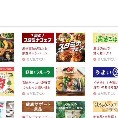
豪華賞品が当たる！
夏はOisixで
抽選キャンペーン
賢く超ラク！
まだ見てない
まだ見てない
旨味たっぷり夏野菜
イチ推し！今週
じゅわっと濃い桃も
真ｱｼﾞのおぼろ昆
まだ見てない
まだ見てない
毎日をアクティブに！
新商品5点登場！