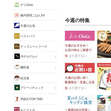
デリOisix
腸内環境ごはんKit
今週の特集
今週のお魚
ベストバイ
今週のおすすめ！
ディズニーシリーズ
お店の味をご家庭で
まだ見てない
Oiチカグルメ
離乳食
今週のお買い得！
幼児食
数量限定！見逃し注意
グリーンチェック
まだ見てない
TABLE FOR TWO
おとりよせ
＼新商品6点登場／