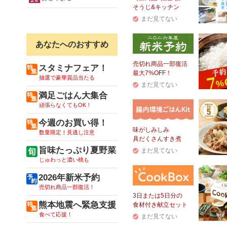
そうじ&キッチン
まだ見てない
あなたへのおすすめ
売切れ商品一部復活
スタミナフェア！
最大7%OFF！
抽選で豪華賞品当たる
まだ見てない
満足ごはん大集合
頑張らなくてもOK！
今週のお買い得！
味がしみしみ
数量限定！見逃し注意
具だくさんすき煮
旨味たっぷり夏野菜
まだ見てない
じゅわっと濃い桃も
2026年新米予約
売切れ商品一部復活！
3日または5日分の
熊本地震へ緊急支援
食材付き献立セット
食べて応援！
まだ見てない