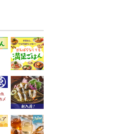
の魚
布〆