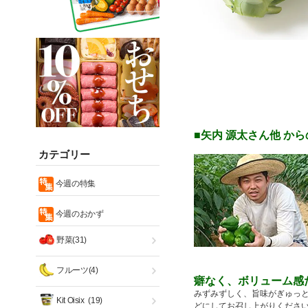
■矢内 源太さん他 か
カテゴリー
今週の特集
今週のおかず
野菜(31)
フルーツ(4)
癖なく、ボリューム感
みずみずしく、旨味がぎゅっと
Kit Oisix
(19)
どにしてお召し上がりくださ