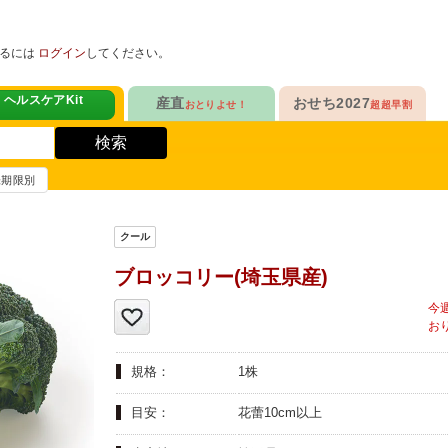
めるには
ログイン
してください。
ヘルスケアKit
産直
おせち2027
おとりよせ！
超超早割
人気No.1
販売開始！
！
ヘルスケアKit
検索
ヘルスケアKit
10年連続No.1

今年の新作

信州さみずりんご制覇
らぁ麺おせち
賞味期限別
健康サポート食品
合
毎日をアクティブに！
人気No.2
セットで10%OFF
ナガノパープルも！

人気「高砂」と

3品作れるバランス献立
の魚
鶏ごぼうごはん
信州フルーツ定期便
らぁ麺おせち
ブロッコリー(埼玉県産)
人気No.3
自慢はローストビーフ
ファンが年々増！

大人も子どもも

ン雑貨
生沼さんの甘熟梨
家族で楽しめるおせち
人気No.4
クリームチーズたっぷり
急支援
規格：
1株
貴重な黄桃食べ比べ

人気品目を増量！

奥山さんの幸せの黄桃
家族でたっぷり楽しむ
目安：
花蕾10cm以上
人気No.5
和・洋・中　よくばりセット