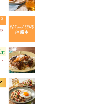
！
支援
卓に