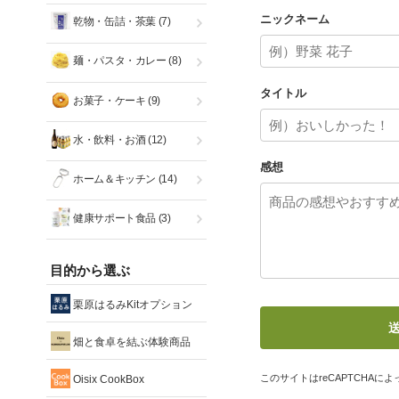
ニックネーム
乾物・缶詰・茶葉
(7)
麺・パスタ・カレー
(8)
タイトル
お菓子・ケーキ
(9)
水・飲料・お酒
(12)
感想
ホーム＆キッチン
(14)
健康サポート食品
(3)
目的から選ぶ
栗原はるみKitオプション
畑と食卓を結ぶ体験商品
このサイトはreCAPTCHAによっ
Oisix CookBox