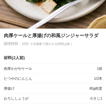
肉厚ケールと厚揚げの和風ジンジャーサラダ
調理時間：
10分
※冷蔵庫で寝かせる時間は除く
材料
(
2
人前)
肉厚かがやケール
1袋
たつやのにんじん
1/2本
厚揚げ
80g程度
おろししょうが
小さじ1