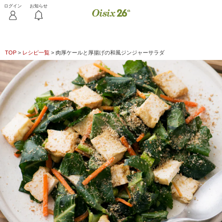
TOP
>
レシピ一覧
>
肉厚ケールと厚揚げの和風ジンジャーサラダ