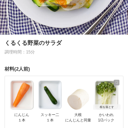
くるくる野菜のサラダ
調理時間：
15分
材料
(
2
人前)
根を落とす
にんじん
スッキー二
大根
かいわれ
１本
１本
にんじんと同量
1/2パック