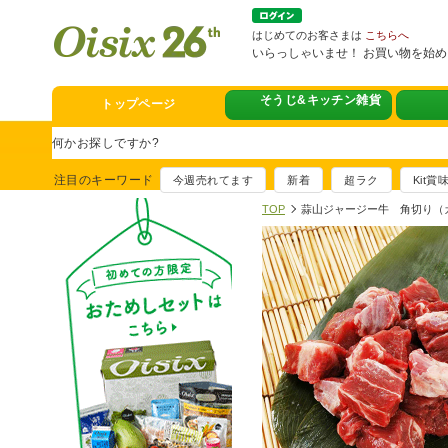
はじめてのお客さまは
こちらへ
いらっしゃいませ！ お買い物を始
そうじ&キッチン雑貨
トップページ
スタミナフェア
豪華賞品が当たるチャンス
注目のキーワード
今週売れてます
新着
超ラク
Kit
満足ごはん大集
TOP
蒜山ジャージー牛 角切り（
おすすめ！出汁付き肉吸い
イチ推し！今週
真アジのおぼろ昆布〆
そうじ&キッチ
夏に便利！新商品6点登場
熊本地震への緊
寄付付き商品取り扱い中