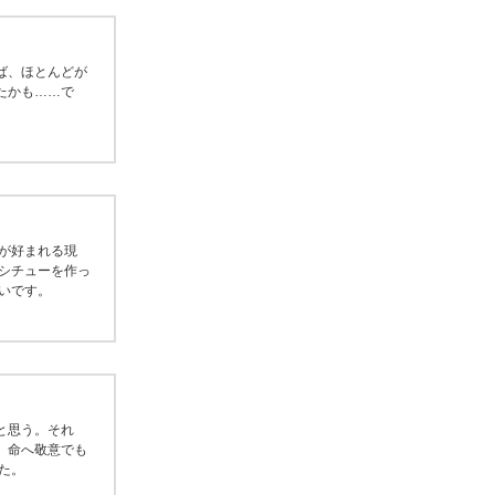
ば、ほとんどが
たかも……で
が好まれる現
シチューを作っ
いです。
と思う。それ
、命へ敬意でも
た。