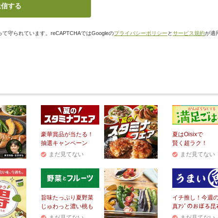
て守られています。reCAPTCHAではGoogleの
プライバシーポリシー
と
サービス規約
が適
豪華賞品が当たる！
夏はOisixで
抽選キャンペーン
賢く超ラク！
まだ見てない
まだ見てない
旨味たっぷり夏野菜
イチ推し！今週
じゅわっと濃い桃も
真ｱｼﾞのおぼろ昆
まだ見てない
まだ見てない