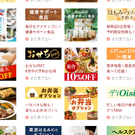
毎日をアクティブに！
新商品5点登場！
健康サポート食品
予約限定特典も
まだ見てない
まだ見てない
おせち2027
熊本地震へ緊急
8月中の予約がお得
食べて応援！
まだ見てない
まだ見てない
バタバタな朝も！
忙しい毎日の食
楽ちんお弁当づくり
デリOisix
まだ見てない
まだ見てない