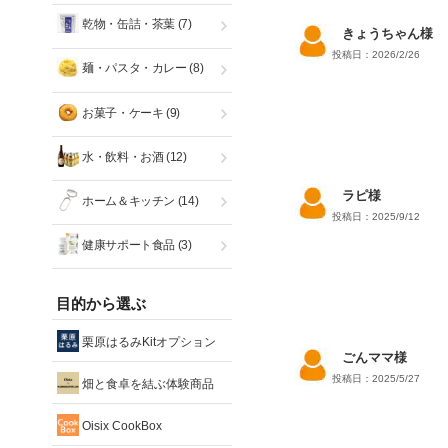
乾物・缶詰・茶葉
(7)
きょうちゃん様
投稿日：2026/2/26
麺・パスタ・カレー
(8)
お菓子・ケーキ
(9)
水・飲料・お酒
(12)
ラピ様
ホーム＆キッチン
(14)
投稿日：2025/9/12
健康サポート食品
(3)
目的から選ぶ
栗原はるみKitオプション
ごんママ様
投稿日：2025/5/27
畑と食卓を結ぶ体験商品
Oisix CookBox