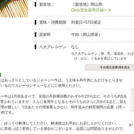
夏にピッタリ

人気二段重「高砂」と

製造地：
（製造地）岡山県
モチモチ食感チーズ
本格中華オードブル
Oisix安全基準詳細へ
賞味・消費期限
到着日+57日保証
原材料
牛肉（岡山県産）
八大アレルゲン
なし
※八大アレルゲン：卵、乳、落花生、そば
び、かに、くるみを表記しています
肉
味はあっさりとしているジャージー牛は、うま味も和牛肉にもひけをとりませ
ているのでカレーやシチューなどにご使用ください。
ー牛は1万頭あまりで、全国の牛飼養頭数のわずか0.23％ほど。そのうち約5分
で飼育されていますが、さらに食用牛となるとそのうちのさらに5分の1ほど。加え
理が難しい、1日あたりの増体重も少ない、和牛並みの飼育期間が必要（28～
牛肉です。
し、ゆっくり解凍してください。解凍後はお早めにお召し上がりください。
▲
めに茶色っぽく変色している場合がございます。品質には問題ありませんので、