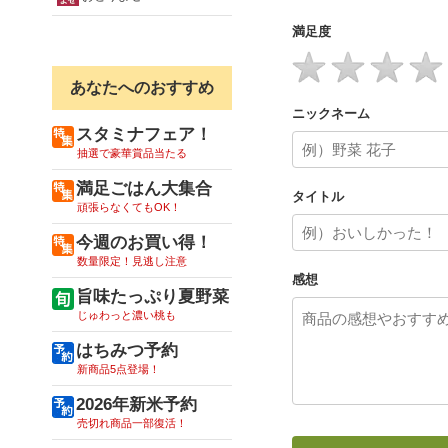
満足度
あなたへのおすすめ
ニックネーム
スタミナフェア！
抽選で豪華賞品当たる
満足ごはん大集合
タイトル
頑張らなくてもOK！
今週のお買い得！
数量限定！見逃し注意
感想
旨味たっぷり夏野菜
じゅわっと濃い桃も
はちみつ予約
新商品5点登場！
2026年新米予約
売切れ商品一部復活！