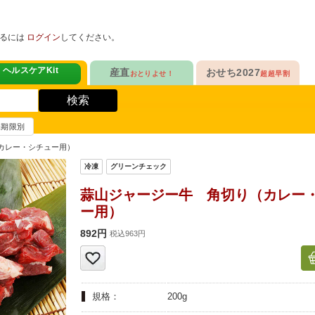
めるには
ログイン
してください。
ヘルスケアKit
産直
おせち2027
おとりよせ！
超超早割
人気No.1
定番人気ロングセラー
！
ヘルスケアKit
検索
ヘルスケアKit
10年連続No.1

愛され続けて23年

信州さみずりんご制覇
和洋おせち
賞味期限別
健康サポート食品
合
毎日をアクティブに！
人気No.2
伝統的な和風おせちを楽しむ
カレー・シチュー用）
ナガノパープルも！

人気「高砂」の

3品作れるバランス献立
の魚
鶏ごぼうごはん
信州フルーツ定期便
和風特化お重
蒜山ジャージー牛 角切り（カレー
人気No.3
人気ブランド監修！
ー用）
ファンが年々増！

乾杯のお供にも！

ン雑貨
生沼さんの甘熟梨
洗練された洋風素材
892円
税込963円
人気No.4
クリームチーズたっぷり
急支援
貴重な黄桃食べ比べ

人気品目を増量！

奥山さんの幸せの黄桃
家族でたっぷり楽しむ
規格：
200g
人気No.5
和・洋・中　よくばりセット