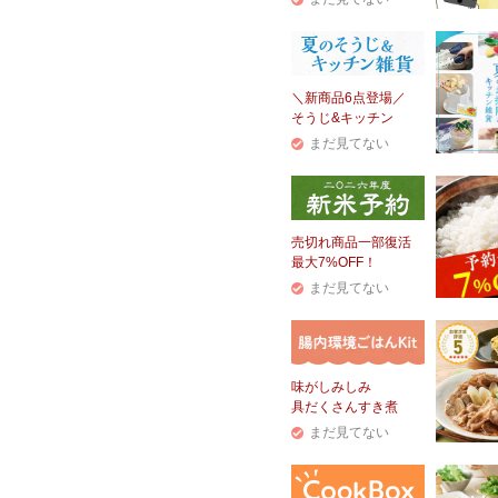
＼新商品6点登場／
そうじ&キッチン
まだ見てない
売切れ商品一部復活
最大7%OFF！
まだ見てない
味がしみしみ
具だくさんすき煮
まだ見てない