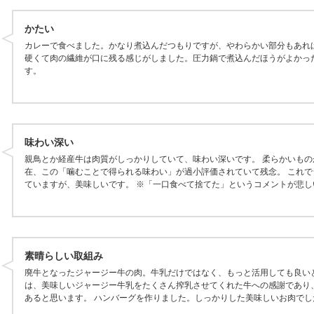
かたい
カレーで食べました。かなり煮込んだつもりですが、やわらかい部分もあれ
硬くて肉の繊維が口に残る感じがしました。圧力鍋で煮込んだほうがよかっ
す。
味わい深い
親鳥とか経産牛は肉質がしっかりしていて、味わい深いです。 柔らかいもの
在、この「噛むことで得られる味わい」が過小評価されていて残念。 これで
ていますが、美味しいです。 ※「一口食べて捨てた」というコメントが悲し
素晴らしい取組み
廃牛となったジャージー牛の肉。牛乳だけではなく、もっと活用しても良い
は、美味しいジャージー牛乳をたくさん搾乳させてくれた牛への感謝であり
あると思います。 ハンバーグを作りました。しっかりした美味しいお肉でし