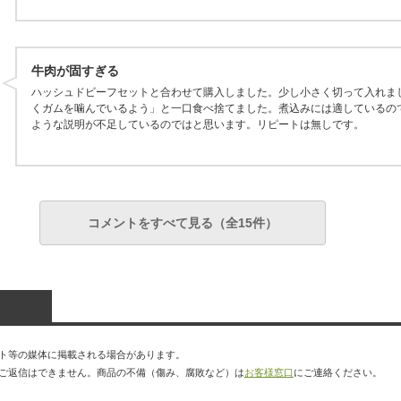
牛肉が固すぎる
ハッシュドビーフセットと合わせて購入しました。少し小さく切って入れま
くガムを噛んでいるよう」と一口食べ捨てました。煮込みには適しているの
ような説明が不足しているのではと思います。リピートは無しです。
コメントをすべて見る（全15件）
ト等の媒体に掲載される場合があります。
ご返信はできません。商品の不備（傷み、腐敗など）は
お客様窓口
にご連絡ください。