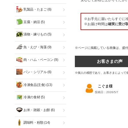
安心してお召し上がりくださ
乳製品・たまご
(6)
※お手元に届いたらすぐに
豆腐・納豆
(5)
※お届け時間は
確実に受け
漬物・練りもの
(5)
魚・えび・海藻
(9)
※ページに掲載している画像は、盛
肉・ハム・ベーコン
(9)
お客さまの声
パン・シリアル
(6)
※個人の感想であり、お客さまによって
冷凍食品(主食)
(13)
こぐま様
投稿日：2026/5/7
冷凍の食材
(5)
お米・雑穀・お餅
(6)
調味料・粉類
(14)