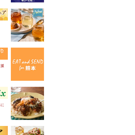
！
支援
卓に