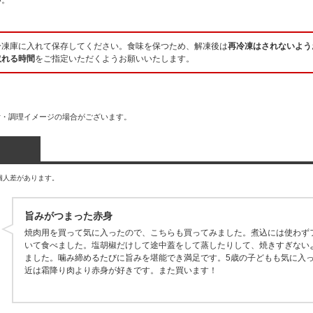
い。
冷凍庫に入れて保存してください。食味を保つため、解凍後は
再冷凍はされないよう
取れる時間
をご指定いただくようお願いいたします。
付・調理イメージの場合がございます。
個人差があります。
旨みがつまった赤身
焼肉用を買って気に入ったので、こちらも買ってみました。煮込には使わず
いて食べました。塩胡椒だけして途中蓋をして蒸したりして、焼きすぎない
ました。噛み締めるたびに旨みを堪能でき満足です。5歳の子どもも気に入
近は霜降り肉より赤身が好きです。また買います！