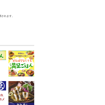
用されます。
の魚
布〆