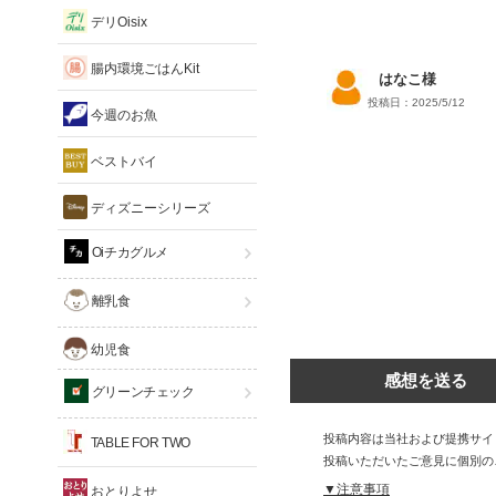
デリOisix
腸内環境ごはんKit
はなこ様
投稿日：2025/5/12
今週のお魚
ベストバイ
ディズニーシリーズ
Oiチカグルメ
離乳食
幼児食
感想を送る
グリーンチェック
投稿内容は当社および提携サイ
TABLE FOR TWO
投稿いただいたご意見に個別の
▼注意事項
おとりよせ