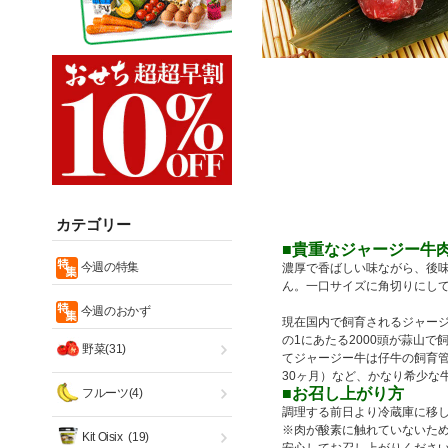
カテゴリー
■貴重なジャージー牛
今週の特集
濃厚で香ばしい味ながら、後
ん。一口サイズに角切りにし
今週のおかず
現在国内で飼育されるジャージ
の1にあたる2000頭が蒜山
野菜(31)
てジャージー牛は仔牛の飼育管
30ヶ月）など、かなり希少な
■お召し上がり方
フルーツ(4)
調理する前日より冷蔵庫に移
※肉が酸素に触れていないた
Kit Oisix
(19)