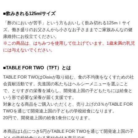
■飲みきれる125mlサイズ
「酢のにおいが苦手」という方もおいしく飲み切れる125mｌサイ
ズ。働き盛りのお父さんから小さなお子さままでご家族みんなの健
康維持にお役立てください。
※この商品は、はちみつを使用して仕上げています。1歳未満の乳児
には与えないでください。
■TABLE FOR TWO（TFT）とは
TABLE FOR TWOはOisixが取り組む、食の不均衡をなくすための社
会貢献活動です。先進国の私たちはヘルシーメニューを選ぶこと
で、とりすぎの栄養を減らし、開発途上国の子どもたちには給食と
いう形で必要な栄養が届く支援です。
対象となる商品をご購入いただくと、売り上げの3％がTABLE FOR
TWOを通じて開発途上国の子どもの学校給食になります。
20円で、開発途上国の給食1食分になります。
本商品は1点につき5円がTABLE FOR TWOを通じて開発途上国の子