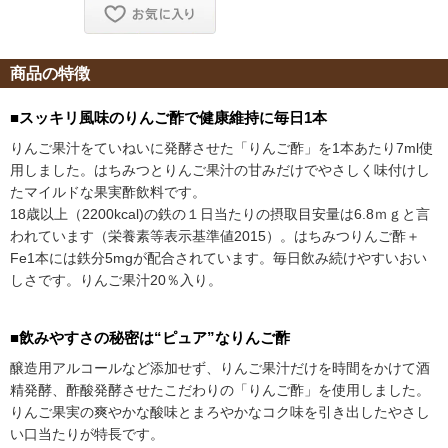
商品の特徴
■スッキリ風味のりんご酢で健康維持に毎日1本
りんご果汁をていねいに発酵させた「りんご酢」を1本あたり7ml使
用しました。はちみつとりんご果汁の甘みだけでやさしく味付けし
たマイルドな果実酢飲料です。
18歳以上（2200kcal)の鉄の１日当たりの摂取目安量は6.8ｍｇと言
われています（栄養素等表示基準値2015）。はちみつりんご酢＋
Fe1本には鉄分5mgが配合されています。毎日飲み続けやすいおい
しさです。りんご果汁20％入り。
■飲みやすさの秘密は“ピュア”なりんご酢
醸造用アルコールなど添加せず、りんご果汁だけを時間をかけて酒
精発酵、酢酸発酵させたこだわりの「りんご酢」を使用しました。
りんご果実の爽やかな酸味とまろやかなコク味を引き出したやさし
い口当たりが特長です。