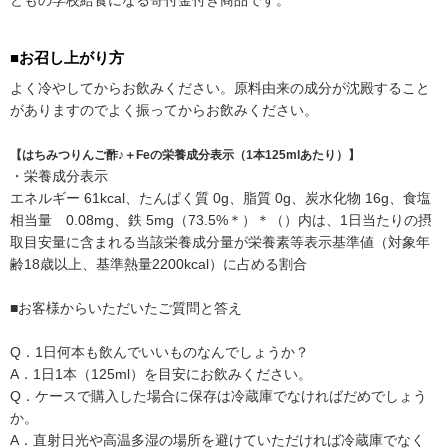
どもの学校給食になる寄付金付き商品です。
■お召し上がり方
よく冷やしてからお飲みください。原料由来の成分が沈殿すること
がありますのでよく振ってからお飲みください。
【はちみつりんご酢♪＋Feの栄養成分表示（1本125mlあたり）】
・栄養成分表示
エネルギー 61kcal、たんぱく質 0g、脂質 0g、炭水化物 16g、食塩
相当量 0.08mg、鉄 5mg（73.5%＊）＊（）内は、1日当たりの摂
取目安量に含まれる当該栄養成分量が栄養素等表示基準値（対象年
齢18歳以上、基準熱量2200kcal）に占める割合
■お客様からいただいたご質問と答え
Q．1日何本も飲んでいいものなんでしょうか？
A．1日1本（125ml）を目安にお飲みください。
Q．ケースで購入した場合に保存は冷蔵庫でなければだめでしょう
か。
A．直射日光や高温多湿の場所を避けていただければ冷蔵庫でなく