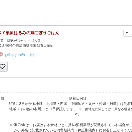
[Kit]栗原はるみの鶏ごぼうごはん
菜、副菜×各1セット 2人前
製造地)神奈川県 賞味期限 到着日保証
お客さまの声( 11件)
期限
到着日保証
配送に2日かかる地域（北海道・四国・中国地方・九州・沖縄・離島）は到着
地域（その他の本州）は
+1日
保証します。
※一部地域に関しては、異なる場合
す。
※Kit Oisixは、お届けする食材ごとに賞味/消費期限が記載されている場合が
が、外袋に記載されている消費期限内（保証期限内）にお召し上がりくだ