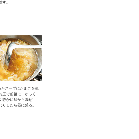
移す。
ったスープにたまごを流
お玉で前後に、ゆっく
く静かに底から混ぜ
わりしたら器に盛る。