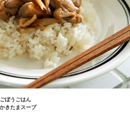
夏にピッタリ

人気二段重「高砂」と

モチモチ食感チーズ
本格中華オードブル
鶏ごぼうごはん
、かきたまスープ