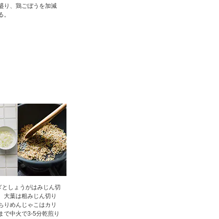
盛り、鶏ごぼうを加減
る。
ぎとしょうがはみじん切
。大葉は粗みじん切り
ちりめんじゃこはカリ
まで中火で3‐5分乾煎り