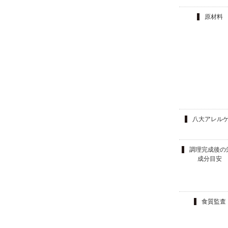
原材料
八大アレル
調理完成後の
成分目安
食質監査