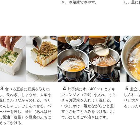
き、冷蔵庫で冷やす。
し、皿に
3
4
5
食べる直前に豆腐を取り出
片手鍋に水（400cc）とチキ
煮立
し、長ねぎ、しょうが、大葉を
ンコンソメ（2袋）を入れ、さら
し入れ、
混ぜ合わせながらのせる。ちり
さら片栗粉を入れよく混ぜる。
りと大き
めんじゃこ、ごまをのせる。ペ
中火にかけ、混ぜながらひと煮
る。ふん
ーパーを外し、醤油（あればだ
立ちさせてとろみをつける。ボ
し醤油・適量）を豆腐のふちに
ウルにたまごを溶きほぐす。
そってかける。