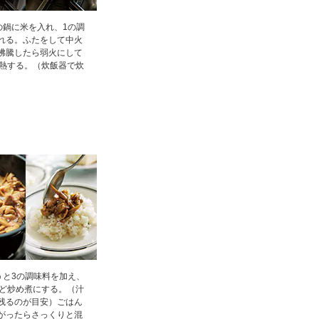
の鍋に米を入れ、1の調
れる。ふたをして中火
沸騰したら弱火にして
加熱する。（炊飯器で炊
うと3の調味料を加え、
ほど炒め煮にする。（汁
残るのが目安）ごはん
がったらさっくりと混