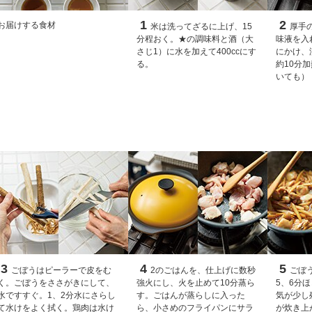
1
2
お届けする食材
米は洗ってざるに上げ、15
厚手
分程おく。★の調味料と酒（大
味液を入
さじ1）に水を加えて400ccにす
にかけ、
る。
約10分
いても）
3
4
5
ごぼうはピーラーで皮をむ
2のごはんを、仕上げに数秒
ごぼ
く。ごぼうをささがきにして、
強火にし、火を止めて10分蒸ら
5、6分
水ですすぐ。1、2分水にさらし
す。ごはんが蒸らしに入った
気が少し
て水けをよく拭く。鶏肉は水け
ら、小さめのフライパンにサラ
が炊き上