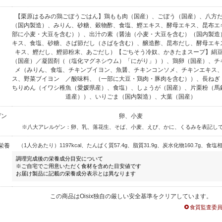
【栗原はるみの鶏ごぼうごはん】鶏もも肉（国産）、ごぼう（国産）、八方
（国内製造）、みりん、砂糖、穀物酢、食塩、鰹エキス、酵母エキス、昆布エ
部に小麦・大豆を含む））、出汁の素（醤油（小麦・大豆を含む）（国内製造
キス、食塩、砂糖、さば節だし（さばを含む）、醸造酢、昆布だし、酵母エキ
キス、鰹だし、鰹節粉末、あごだし）【ごちそう冷奴、かきたまスープ】絹
（国産）／凝固剤（（塩化マグネシウム）「にがり」））、鶏卵（国産）、チ
メ（みりん、食塩、チキンブイヨン、魚醤、チキンコンソメ、チキンエキス
ス、野菜ブイヨン ／酸味料、（一部に大豆・鶏肉・豚肉を含む））、長ねぎ
ちりめん（イワシ稚魚（愛媛県産）、食塩）、しょうが（国産）、片栗粉（馬
道産））、いりごま（国内製造）、大葉（国産）
ゲン
卵、小麦
※八大アレルゲン：卵、乳、落花生、そば、小麦、えび、かに、くるみを表記し
栄養
（1人分あたり）1197kcal、たんぱく質57.4g、脂質31.9g、炭水化物160.7g、食塩相
調理完成後の栄養成分目安について
※ご自宅でご用意いただく食材を含めた目安値です
お届け製品に記載の栄養成分表示とは異なります
この商品はOisix独自の厳しい安全基準をクリアしています。
食質監査委