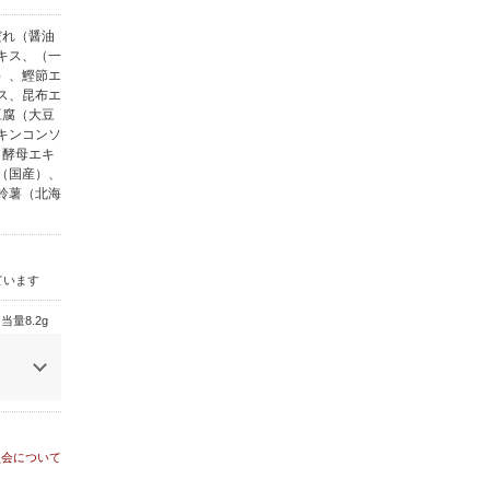
だれ（醤油
キス、（一
）、鰹節エ
ス、昆布エ
豆腐（大豆
キンコンソ
、酵母エキ
（国産）、
鈴薯（北海
ています
当量8.2g
員会について