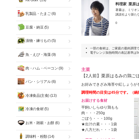
Kit Oisix
(19)
料理家 栗原
著書は、ミリオン
乳製品・たまご
(6)
講談社より新た
0
豆腐・納豆
(5)
漬物・練りもの
(5)
一部の食材は、ご家庭の最終調理
電子レンジ加熱時間の表記基準は50
魚・えび・海藻
(9)
肉・ハム・ベーコン
(9)
主菜
【2人前】栗原はるみの鶏ご
パン・シリアル
(6)
お好みできざみ海苔や紅しょうが
調理時間の目安は45分です。（鍋
冷凍食品(主食)
(13)
お届けする食材
平飼いしらゆり鶏もも
冷凍の食材
(5)
肉・・・250g
ごぼう・・・100g
お米・雑穀・お餅
(6)
★出汁の素・・・1袋
★八方だれ・・・1袋
調味料・粉類
(14)