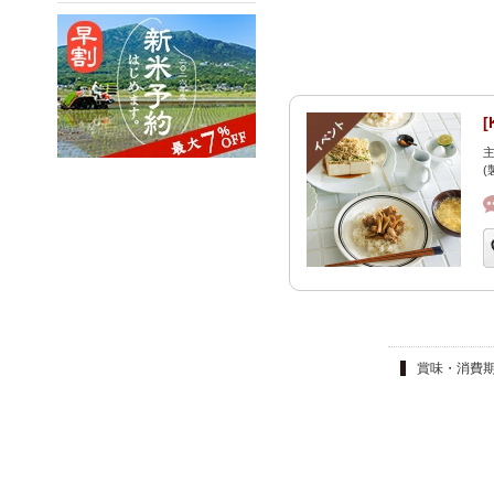
主
(
賞味・消費