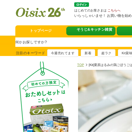
はじめてのお客さまは
こちらへ
いらっしゃいませ！ お買い物を始
そうじ&キッチン雑貨
トップページ
スタミナフェア
豪華賞品が当たるチャンス
注目のキーワード
今週売れてます
新着
超ラク
Kit
満足ごはん大集
おすすめ！出汁付き肉吸い
TOP
[Kit]栗原はるみの鶏ごぼうご
イチ推し！今週
真アジのおぼろ昆布〆
そうじ&キッチ
夏に便利！新商品6点登場
熊本地震への緊
寄付付き商品取り扱い中