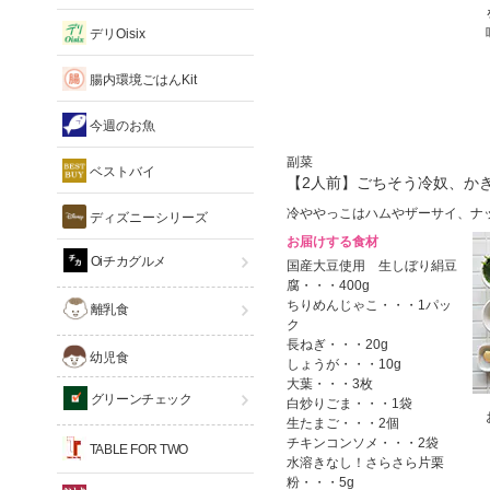
デリOisix
腸内環境ごはんKit
今週のお魚
副菜
ベストバイ
【2人前】ごちそう冷奴、か
冷ややっこはハムやザーサイ、ナ
ディズニーシリーズ
お届けする食材
Oiチカグルメ
国産大豆使用 生しぼり絹豆
腐・・・400g
ちりめんじゃこ・・・1パッ
離乳食
ク
長ねぎ・・・20g
幼児食
しょうが・・・10g
大葉・・・3枚
グリーンチェック
白炒りごま・・・1袋
生たまご・・・2個
チキンコンソメ・・・2袋
TABLE FOR TWO
水溶きなし！さらさら片栗
粉・・・5g