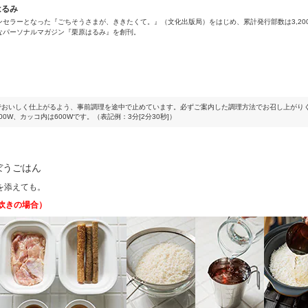
はるみ
セラーとなった『ごちそうさまが、ききたくて。』（文化出版局）をはじめ、累計発行部数は3,200
なパーソナルマガジン『栗原はるみ』を創刊。
でおいしく仕上がるよう、事前調理を途中で止めています。必ずご案内した調理方法でお召し上がり
0W、カッコ内は600Wです。（表記例：3分[2分30秒]）
ぼうごはん
を添えても。
炊きの場合）