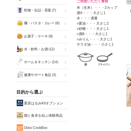
ご用意いただく食材
米（生米）・・・2カップ
乾物・缶詰・茶葉
(7)
酒A・・・大さじ1
水・・・適量
麺・パスタ・カレー
(8)
○醤油・・・大さじ2
○砂糖・・・大さじ1
○酒B・・・大さじ1
お菓子・ケーキ
(9)
○みりん・・・大さじ1
サラダ油・・・小さじ1
水・飲料・お酒
(12)
ホーム＆キッチン
(14)
健康サポート食品
(3)
目的から選ぶ
栗原はるみKitオプション
畑と食卓を結ぶ体験商品
Oisix CookBox