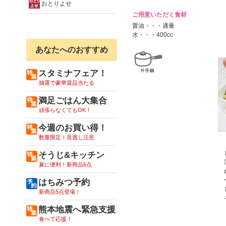
おとりよせ
ご用意いただく食材
醤油・・・適量
水・・・400cc
あなたへのおすすめ
スタミナフェア！
抽選で豪華賞品当たる
満足ごはん大集合
頑張らなくてもOK！
今週のお買い得！
数量限定！見逃し注意
そうじ&キッチン
夏に便利！新商品6点
はちみつ予約
新商品5点登場！
熊本地震へ緊急支援
食べて応援！