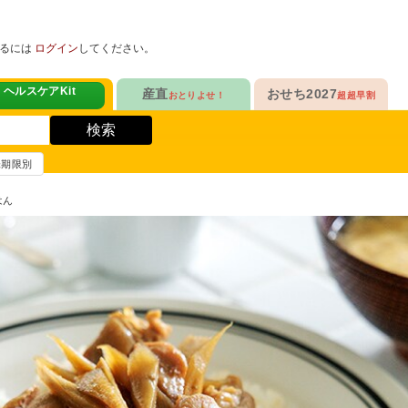
めるには
ログイン
してください。
ヘルスケアKit
産直
おせち2027
おとりよせ！
超超早割
人気No.1
販売開始！
！
ヘルスケアKit
検索
ヘルスケアKit
10年連続No.1

今年の新作

信州さみずりんご制覇
らぁ麺おせち
賞味期限別
健康サポート食品
合
毎日をアクティブに！
人気No.2
セットで10%OFF
はん
ナガノパープルも！

人気「高砂」と

3品作れるバランス献立
の魚
鶏ごぼうごはん
信州フルーツ定期便
らぁ麺おせち
人気No.3
自慢はローストビーフ
ファンが年々増！

大人も子どもも

ン雑貨
生沼さんの甘熟梨
家族で楽しめるおせち
人気No.4
クリームチーズたっぷり
急支援
貴重な黄桃食べ比べ

人気品目を増量！

奥山さんの幸せの黄桃
家族でたっぷり楽しむ
人気No.5
和・洋・中　よくばりセット