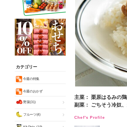
カテゴリー
今週の特集
今週のおかず
主菜： 栗原はるみの
野菜(31)
副菜： ごちそう冷奴
フルーツ(4)
Chef's Profile