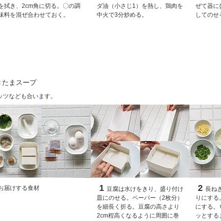
を拭き、2cm角に切る。〇の調
ダ油（小さじ1）を熱し、鶏肉を
ぜて器に
味料を混ぜ合わせておく。
中火で3分炒める。
してのせ
きたまスープ
ッツなども合います。
1
2
お届けする食材
豆腐は水けをきり、盛り付け
長ね
皿にのせる。ペーパー（2枚分）
りにする
を細長く折る。豆腐の高さより
にする。
2cm程高くなるように周囲に巻
ッとする