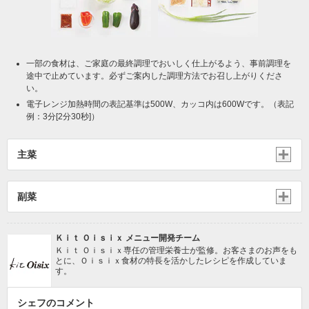
一部の食材は、ご家庭の最終調理でおいしく仕上がるよう、事前調理を
途中で止めています。必ずご案内した調理方法でお召し上がりくださ
い。
電子レンジ加熱時間の表記基準は500W、カッコ内は600Wです。（表記
例：3分[2分30秒]）
主菜
副菜
Ｋｉｔ Ｏｉｓｉｘ メニュー開発チーム
Ｋｉｔ Ｏｉｓｉｘ専任の管理栄養士が監修。お客さまのお声をも
とに、Ｏｉｓｉｘ食材の特長を活かしたレシピを作成していま
す。
シェフのコメント