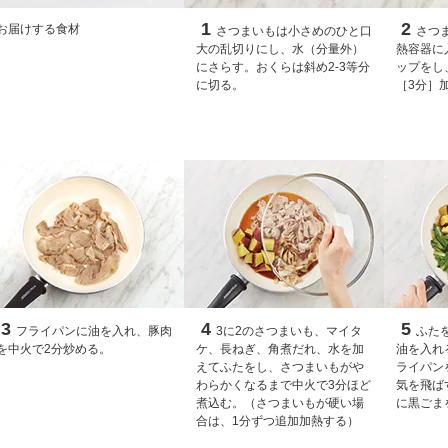
1
2
お届けする食材
さつまいもは小さめのひと口
さつ
大の乱切りにし、水（分量外）
熱容器に
にさらす。おくらは斜め2-3等分
ップをし
に切る。
［3分］
3
4
5
フライパンに油を入れ、豚肉
3に2のさつまいも、マイタ
ふた
を中火で2分炒める。
ケ、長ねぎ、角煮だれ、水を加
油を入れ
えてふたをし、さつまいもがや
ライパン
わらかくなるまで中火で3分ほど
気を飛ば
煮込む。（さつまいもが硬い場
に黒ごま
合は、1分ずつ追加加熱する）