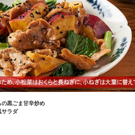
夏にピッタリ

人気二段重「高砂」と

モチモチ食感チーズ
本格中華オードブル
もの黒ごま甘辛炒め
風サラダ