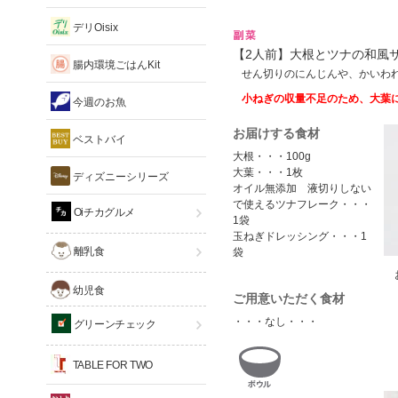
デリOisix
【2人前】大根とツナの和風
腸内環境ごはんKit
せん切りのにんじんや、かいわ
小ねぎの収量不足のため、大葉
今週のお魚
お届けする食材
ベストバイ
大根・・・100g
大葉・・・1枚
ディズニーシリーズ
オイル無添加 液切りしない
で使えるツナフレーク・・・
Oiチカグルメ
1袋
玉ねぎドレッシング・・・1
離乳食
袋
幼児食
ご用意いただく食材
・・・なし・・・
グリーンチェック
TABLE FOR TWO