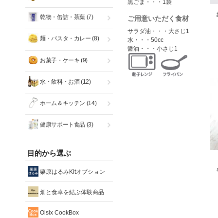
黒ごま・・・1袋
乾物・缶詰・茶葉
(7)
ご用意いただく食材
サラダ油・・・大さじ1
麺・パスタ・カレー
(8)
水・・・50cc
醤油・・・小さじ1
お菓子・ケーキ
(9)
水・飲料・お酒
(12)
ホーム＆キッチン
(14)
健康サポート食品
(3)
目的から選ぶ
栗原はるみKitオプション
畑と食卓を結ぶ体験商品
Oisix CookBox