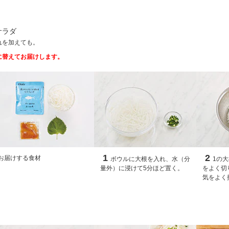
サラダ
れを加えても。
に替えてお届けします。
1
2
お届けする食材
ボウルに大根を入れ、水（分
1の
量外）に浸けて5分ほど置く。
をよく切
気をよく