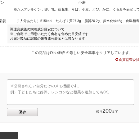
ゲン
小麦
※八大アレルゲン：卵、乳、落花生、そば、小麦、えび、かに、くるみを表記し
栄養
（1人分あたり）515kcal、たんぱく質27.3g、脂質20.2g、炭水化物46g、食塩相当量
調理完成後の栄養成分目安について
※ご自宅でご用意いただく食材を含めた目安値です
お届け製品に記載の栄養成分表示とは異なります
この商品はOisix独自の厳しい安全基準をクリアしています。
食質監査委
200
残り
文字