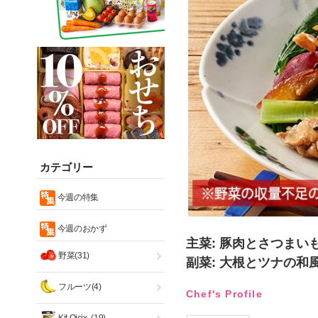
カテゴリー
今週の特集
今週のおかず
主菜: 豚肉とさつまい
野菜(31)
副菜: 大根とツナの和
フルーツ(4)
Chef's Profile