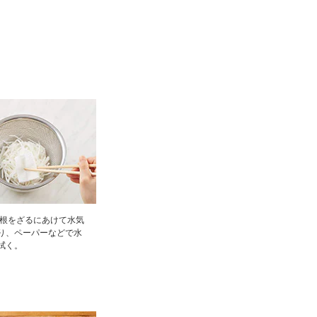
大根をざるにあけて水気
り、ペーパーなどで水
拭く。