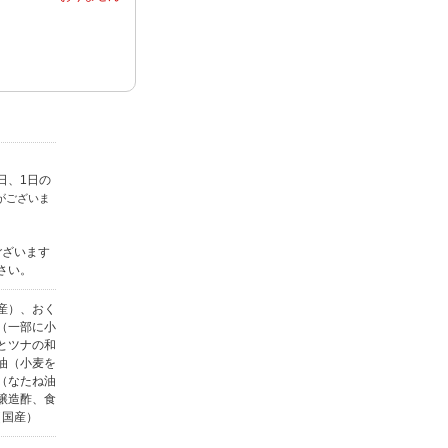
日、1日の
がございま
ございます
さい。
産）、おく
（一部に小
とツナの和
油（小麦を
（なたね油
醸造酢、食
（国産）