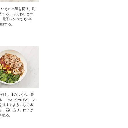
まいもの水気を切り、耐
入れる。ふんわりとラ
、電子レンジで3分半
加熱する。
を外し、1のおくら、醤
る。中火で1分ほど、フ
を揺するようにして水
す。器に盛り、仕上げ
を振る。