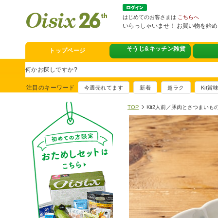
はじめてのお客さまは
こちらへ
いらっしゃいませ！ お買い物を始
トップページ
そうじ&キッチン雑貨
スタミナフェア
豪華賞品が当たるチャンス
注目のキーワード
今週売れてます
新着
超ラク
Kit
満足ごはん大集
おすすめ！出汁付き肉吸い
TOP
Kit2人前／豚肉とさつまい
イチ推し！今週
真アジのおぼろ昆布〆
そうじ&キッチ
夏に便利！新商品6点登場
熊本地震への緊
寄付付き商品取り扱い中