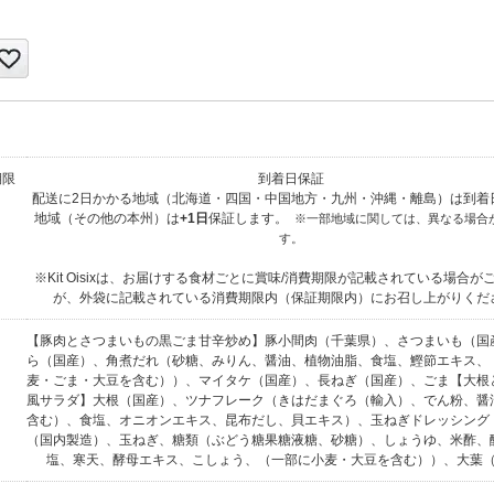
期限
到着日保証
配送に2日かかる地域（北海道・四国・中国地方・九州・沖縄・離島）は到着
地域（その他の本州）は
+1日
保証します。
※一部地域に関しては、異なる場合
す。
※Kit Oisixは、お届けする食材ごとに賞味/消費期限が記載されている場合が
が、外袋に記載されている消費期限内（保証期限内）にお召し上がりくだ
【豚肉とさつまいもの黒ごま甘辛炒め】豚小間肉（千葉県）、さつまいも（国
ら（国産）、角煮だれ（砂糖、みりん、醤油、植物油脂、食塩、鰹節エキス、
麦・ごま・大豆を含む））、マイタケ（国産）、長ねぎ（国産）、ごま【大根
風サラダ】大根（国産）、ツナフレーク（きはだまぐろ（輸入）、でん粉、醤
含む）、食塩、オニオンエキス、昆布だし、貝エキス）、玉ねぎドレッシング
（国内製造）、玉ねぎ、糖類（ぶどう糖果糖液糖、砂糖）、しょうゆ、米酢、
塩、寒天、酵母エキス、こしょう、（一部に小麦・大豆を含む））、大葉