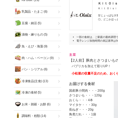
Kit Oisix
(19)
Ｋｉｔ Ｏｉ
Ｋｉｔ Ｏｉｓ
乳製品・たまご
(6)
甘じょっぱな大
◎。どこかほっ
豆腐・納豆
(5)
漬物・練りもの
(5)
一部の食材は、ご家庭の最終調理
電子レンジ加熱時間の表記基準は50
魚・えび・海藻
(9)
肉・ハム・ベーコン
(9)
【2人前】豚肉とさつまいも
パプリカを加えて彩りUP！
パン・シリアル
(6)
小松菜の収量不足のため、おく
冷凍食品(主食)
(13)
お届けする食材
国産豚小間肉・・・200g
冷凍の食材
(5)
さつまいも・・・120g
おくら・・・4本
お米・雑穀・お餅
(6)
マイタケ・・・30g
長ねぎ・・・20g
角煮だれ・・・1袋
調味料・粉類
(14)