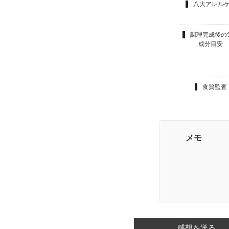
八大アレル
調理完成後の
成分目安
食質監査
メモ
感想を送る