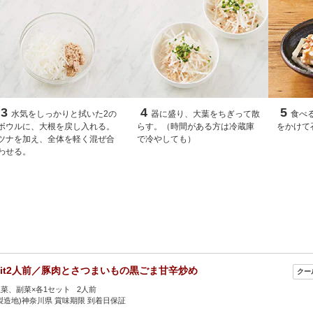
3
4
5
水気をしっかりと拭いた2の
器に盛り、大葉をちぎって散
食べ
ボウルに、大根を戻し入れる。
らす。（時間がある方は冷蔵庫
をかけて
ツナを加え、全体を軽く混ぜ合
で冷やしても）
わせる。
Kit2人前／豚肉とさつまいもの黒ごま甘辛炒め
菜、副菜×各1セット 2人前
製造地)神奈川県 賞味期限 到着日保証