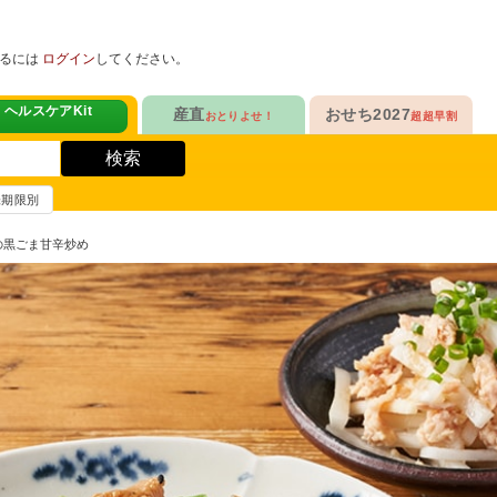
めるには
ログイン
してください。
ヘルスケアKit
産直
おせち2027
おとりよせ！
超超早割
人気No.1
販売開始！
！
ヘルスケアKit
検索
ヘルスケアKit
10年連続No.1

今年の新作

信州さみずりんご制覇
らぁ麺おせち
賞味期限別
健康サポート食品
合
毎日をアクティブに！
人気No.2
セットで10%OFF
もの黒ごま甘辛炒め
ナガノパープルも！

人気「高砂」と

3品作れるバランス献立
の魚
鶏ごぼうごはん
信州フルーツ定期便
らぁ麺おせち
人気No.3
自慢はローストビーフ
ファンが年々増！

大人も子どもも

ン雑貨
生沼さんの甘熟梨
家族で楽しめるおせち
人気No.4
クリームチーズたっぷり
急支援
貴重な黄桃食べ比べ

人気品目を増量！

奥山さんの幸せの黄桃
家族でたっぷり楽しむ
人気No.5
和・洋・中　よくばりセット