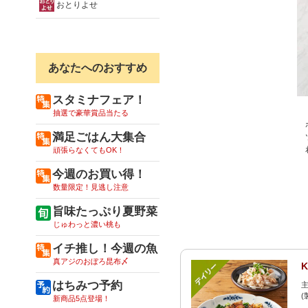
おとりよせ
あなたへのおすすめ
スタミナフェア！
抽選で豪華賞品当たる
満足ごはん大集合
頑張らなくてもOK！
今週のお買い得！
数量限定！見逃し注意
旨味たっぷり夏野菜
じゅわっと濃い桃も
イチ推し！今週の魚
真アジのおぼろ昆布〆
はちみつ予約
主
(
新商品5点登場！