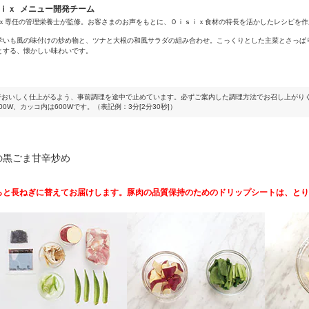
ｓｉｘ メニュー開発チーム
ｉｘ専任の管理栄養士が監修。お客さまのお声をもとに、Ｏｉｓｉｘ食材の特長を活かしたレシピを作
学いも風の味付けの炒め物と、ツナと大根の和風サラダの組み合わせ。こっくりとした主菜とさっぱ
とする、懐かしい味わいです。
でおいしく仕上がるよう、事前調理を途中で止めています。必ずご案内した調理方法でお召し上がり
0W、カッコ内は600Wです。（表記例：3分[2分30秒]）
の黒ごま甘辛炒め
らと長ねぎに替えてお届けします。豚肉の品質保持のためのドリップシートは、とり