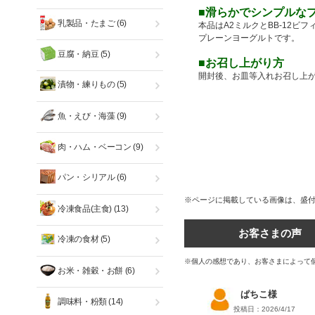
■滑らかでシンプルな
乳製品・たまご
(6)
本品はA2ミルクとBB-12
プレーンヨーグルトです。
豆腐・納豆
(5)
■お召し上がり方
開封後、お皿等入れお召し上
漬物・練りもの
(5)
魚・えび・海藻
(9)
肉・ハム・ベーコン
(9)
パン・シリアル
(6)
※ページに掲載している画像は、盛
冷凍食品(主食)
(13)
お客さまの声
冷凍の食材
(5)
※個人の感想であり、お客さまによって
お米・雑穀・お餅
(6)
ぱちこ様
調味料・粉類
(14)
投稿日：2026/4/17