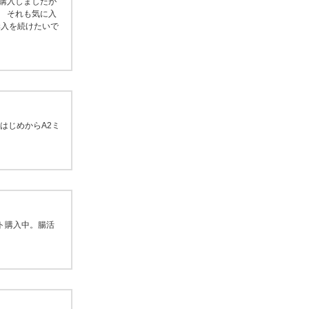
購入しましたが
 それも気に入
購入を続けたいで
はじめからA2ミ
ト購入中。腸活