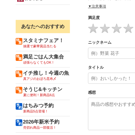
▼注意事項
満足度
あなたへのおすすめ
スタミナフェア！
ニックネーム
抽選で豪華賞品当たる
満足ごはん大集合
頑張らなくてもOK！
タイトル
イチ推し！今週の魚
真アジのおぼろ昆布〆
そうじ&キッチン
感想
夏に便利！新商品6点
はちみつ予約
新商品5点登場！
2026年新米予約
売切れ商品一部復活！