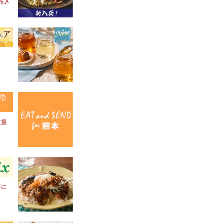
布〆
！
支援
卓に