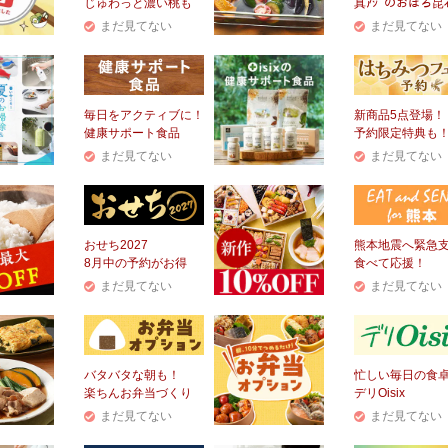
じゅわっと濃い桃も
真ｱｼﾞのおぼろ昆
まだ見てない
まだ見てない
毎日をアクティブに！
新商品5点登場！
健康サポート食品
予約限定特典も
まだ見てない
まだ見てない
おせち2027
熊本地震へ緊急
8月中の予約がお得
食べて応援！
まだ見てない
まだ見てない
バタバタな朝も！
忙しい毎日の食
楽ちんお弁当づくり
デリOisix
まだ見てない
まだ見てない