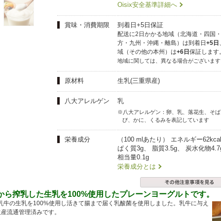
夏にピッタリ

人気二段重「高砂」と

Oisix安全基準詳細へ
モチモチ食感チーズ
本格中華オードブル
賞味・消費期限
到着日+5日保証
配送に2日かかる地域（北海道・四国
方・九州・沖縄・離島）は到着日
+5日
域（その他の本州）は
+6日
保証しま
地域に関しては、異なる場合がございます
原材料
生乳(三重県産)
八大アレルゲン
乳
※八大アレルゲン：卵、乳、落花生、そば
び、かに、くるみを表記しています
栄養成分
（100 mlあたり） エネルギー62kca
ぱく質3g、 脂質3.5g、 炭水化物4.
相当量0.1g
栄養成分とは
から搾乳した生乳を100%使用したプレーンヨーグルトです。
持つ乳牛の生乳を100%使用し活きて腸まで届く乳酸菌を使用しました。乳牛に与え
生産流通管理済みです。