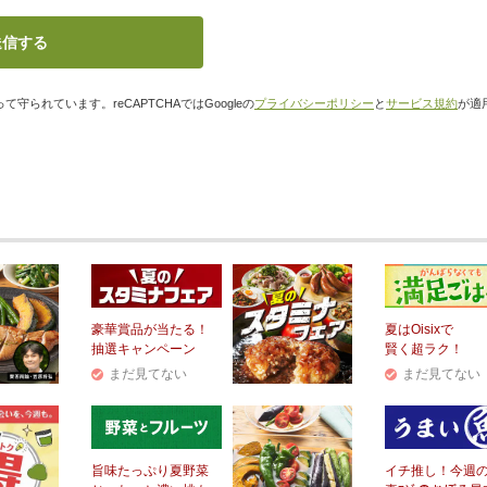
て守られています。reCAPTCHAではGoogleの
プライバシーポリシー
と
サービス規約
が適
豪華賞品が当たる！
夏はOisixで
抽選キャンペーン
賢く超ラク！
まだ見てない
まだ見てない
旨味たっぷり夏野菜
イチ推し！今週