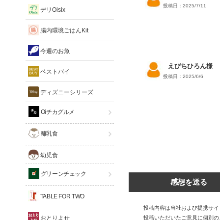
投稿日：2025/7/11
デリOisix
腸内環境ごはんKit
今週のお魚
えびちひろん様
ベストバイ
投稿日：2025/6/6
ディズニーシリーズ
Oiチカグルメ
離乳食
幼児食
グリーンチェック
感想を送る
TABLE FOR TWO
投稿内容は当社および提携サイ
おとりよせ
投稿いただいたご意見に個別の