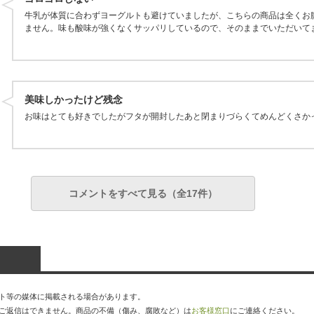
牛乳が体質に合わずヨーグルトも避けていましたが、こちらの商品は全くお
ません。味も酸味が強くなくサッパリしているので、そのままでいただいて
美味しかったけど残念
お味はとても好きでしたがフタが開封したあと閉まりづらくてめんどくさか
コメントをすべて見る（全17件）
ト等の媒体に掲載される場合があります。
ご返信はできません。商品の不備（傷み、腐敗など）は
お客様窓口
にご連絡ください。