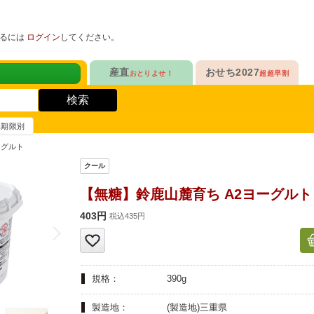
めるには
ログイン
してください。
健康サポート食品
産直
おせち2027
おとりよせ！
超超早割
人気No.1
販売開始！
！
ヘルスケアKit
検索
ヘルスケアKit
10年連続No.1

今年の新作

信州さみずりんご制覇
らぁ麺おせち
賞味期限別
健康サポート食品
合
毎日をアクティブに！
人気No.2
セットで10%OFF
ーグルト
ナガノパープルも！

人気「高砂」と

3品作れるバランス献立
の魚
鶏ごぼうごはん
信州フルーツ定期便
らぁ麺おせち
【無糖】鈴鹿山麓育ち A2ヨーグルト
人気No.3
自慢はローストビーフ
ファンが年々増！

大人も子どもも

403円
ン雑貨
税込435円
生沼さんの甘熟梨
家族で楽しめるおせち
人気No.4
クリームチーズたっぷり
急支援
貴重な黄桃食べ比べ

人気品目を増量！

規格：
390g
奥山さんの幸せの黄桃
家族でたっぷり楽しむ
人気No.5
和・洋・中　よくばりセット
製造地：
(製造地)三重県