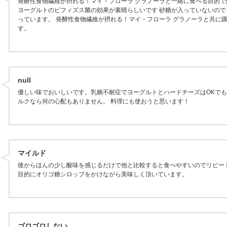
発酵性食物繊維が摂れる！マイ・フローラ グラノーラと一緒に食べる目的で
ヨーグルトのビフィズス菌の効果が素晴らしいです 砂糖が入っていないので
っています。 発酵性食物繊維が摂れる！マイ・フローラ グラノーラと共に
す。
null
優しい味でおいしいです。乳糖不耐症でヨーグルトとハードチーズはOKでも
ルクなら何の心配もありません。 料理にも使おうと思います！
マイルド
後からほんの少し酸味を感じるだけで他と比較すると食べやすいのでリピー
目的にオリゴ糖シロップをかけながら美味しく頂いています。
ゴロゴロしない