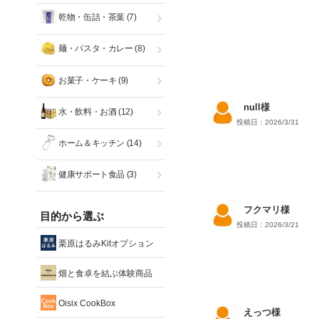
乾物・缶詰・茶葉
(7)
麺・パスタ・カレー
(8)
お菓子・ケーキ
(9)
null様
水・飲料・お酒
(12)
投稿日：2026/3/31
ホーム＆キッチン
(14)
健康サポート食品
(3)
フクマリ様
目的から選ぶ
投稿日：2026/3/21
栗原はるみKitオプション
畑と食卓を結ぶ体験商品
Oisix CookBox
えっつ様