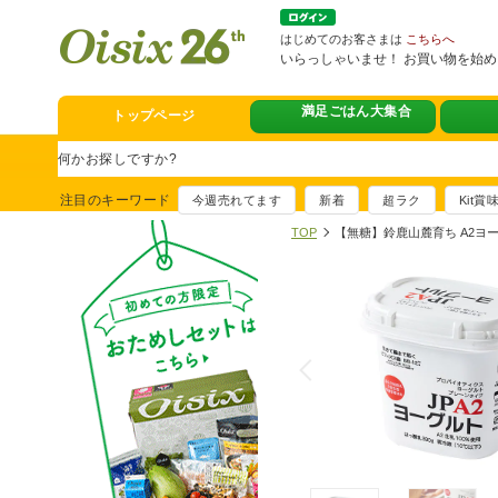
はじめてのお客さまは
こちらへ
いらっしゃいませ！ お買い物を始
満足ごはん大集合
トップページ
スタミナフェア
豪華賞品が当たるチャンス
注目のキーワード
今週売れてます
新着
超ラク
Kit
満足ごはん大集
TOP
【無糖】鈴鹿山麓育ち A2ヨ
おすすめ！出汁付き肉吸い
イチ推し！今週
真アジのおぼろ昆布〆
そうじ&キッチ
夏に便利！新商品6点登場
熊本地震への緊
寄付付き商品取り扱い中