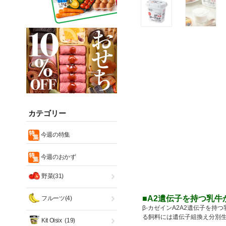
カテゴリー
今週の特集
今週のおかず
野菜(31)
■A2遺伝子を持つ乳牛
フルーツ(4)
β-カゼインA2A2遺伝子を
る飼料には遺伝子組換え分別
Kit Oisix
(19)