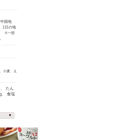
・中国地
、1日の地
す。
※一部
。
、小麦、え
l、 たん
7g、 食塩