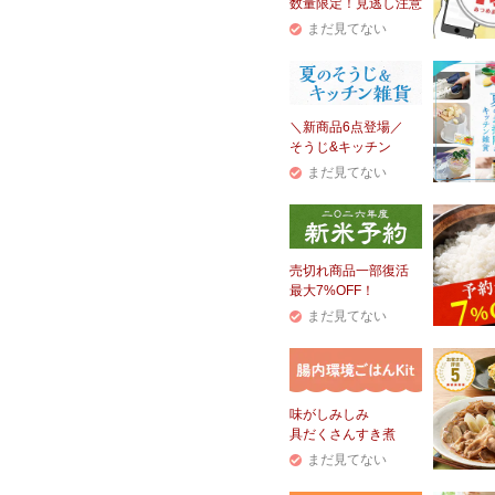
数量限定！見逃し注意
まだ見てない
＼新商品6点登場／
そうじ&キッチン
まだ見てない
売切れ商品一部復活
最大7%OFF！
まだ見てない
味がしみしみ
具だくさんすき煮
まだ見てない