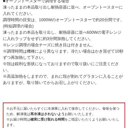
■オーブントースターで調理する場合
凍ったままの本品取り出し耐熱容器に並べ、オーブントースターに
入れてください。
調理時間の目安は、1000Wのオーブントースターで約20分間です。
(時短調理の場合)
凍ったままの本品を取り出し、耐熱容器に並べ600Wの電子レンジ
に入れラップをせずに約3分間加熱してください。
※レンジ調理の場合チーズに焼き目は付きません。
※調理時間は機種により異なります。冷たい場合はかき混ぜて10秒
ずつ再加熱して下さい。
※殻は鋭利な形状になっておりますので取り扱いにご注意くださ
い。
※高温加熱をしますので、まれに殻が割れてグラタンに入ることが
ありますが、取り除いてからお召し上がりください。
※お手元に届いたらすぐに冷凍庫に入れて保存してください。食味を保つ
ため、解凍後は
再冷凍はされないよう
お願いいたします。
※お届け時間は
確実に受け取れる時間
をご指定いただくようお願いいたし
ます。