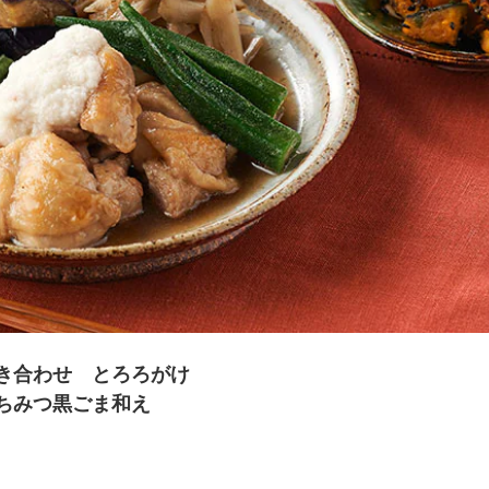
夏にピッタリ

人気二段重「高砂」と

モチモチ食感チーズ
本格中華オードブル
き合わせ とろろがけ
ちみつ黒ごま和え