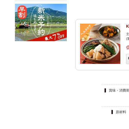
主
(
賞味・消費
原材料