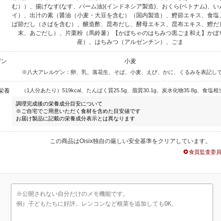
む））、揚げなす(なす、パーム油)(インドネシア製造)、おくら(ベトナム)、
イ）、出汁の素（醤油（小麦・大豆を含む）（国内製造）、鰹節エキス、食塩
ば節だし（さばを含む）、醸造酢、昆布だし、酵母エキス、昆布エキス、鰹だ
末、あごだし）、片栗粉（馬鈴薯）【かぼちゃのはちみつ黒ごま和え】かぼ
産）、はちみつ（アルゼンチン）、ごま
ゲン
小麦
※八大アレルゲン：卵、乳、落花生、そば、小麦、えび、かに、くるみを表記し
栄養
（1人分あたり）519kcal、たんぱく質25.5g、脂質30.1g、炭水化物35.8g、食塩相当
調理完成後の栄養成分目安について
※ご自宅でご用意いただく食材を含めた目安値です
お届け製品に記載の栄養成分表示とは異なります
この商品はOisix独自の厳しい安全基準をクリアしています。
食質監査委