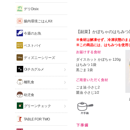
デリOisix
腸内環境ごはんKit
【副菜】かぼちゃのはちみつ
今週のお魚
※食材は解凍せず、冷凍状態のま
※この商品には、はちみつを使用
ベストバイ
ディズニーシリーズ
ダイスカット かぼちゃ 120g
はちみつ 1袋
Oiチカグルメ
黒ごま 1袋
離乳食
ごま油 小さじ2
醤油 小さじ1/2
幼児食
グリーンチェック
TABLE FOR TWO