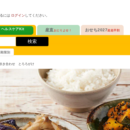
めるには
ログイン
してください。
ヘルスケアKit
産直
おせち2027
おとりよせ！
超超早割
人気No.1
販売開始！
！
ヘルスケアKit
検索
ヘルスケアKit
10年連続No.1

今年の新作

信州さみずりんご制覇
らぁ麺おせち
賞味期限別
健康サポート食品
合
毎日をアクティブに！
人気No.2
セットで10%OFF
り鶏炊き合わせ とろろがけ
ナガノパープルも！

人気「高砂」と

3品作れるバランス献立
の魚
鶏ごぼうごはん
信州フルーツ定期便
らぁ麺おせち
人気No.3
自慢はローストビーフ
ファンが年々増！

大人も子どもも

ン雑貨
生沼さんの甘熟梨
家族で楽しめるおせち
人気No.4
クリームチーズたっぷり
急支援
貴重な黄桃食べ比べ

人気品目を増量！

奥山さんの幸せの黄桃
家族でたっぷり楽しむ
人気No.5
和・洋・中　よくばりセット