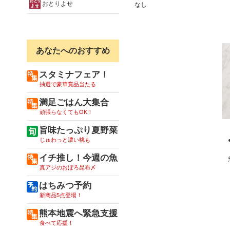
おとりよせ
なし
あなたへのおすすめ
スタミナフェア！
抽選で豪華賞品当たる
満足ごはん大集合
頑張らなくてもOK！
旨味たっぷり夏野菜
じゅわっと濃い桃も
イチ推し！今週の魚
真アジのおぼろ昆布〆
はちみつ予約
新商品5点登場！
熊本地震へ緊急支援
食べて応援！