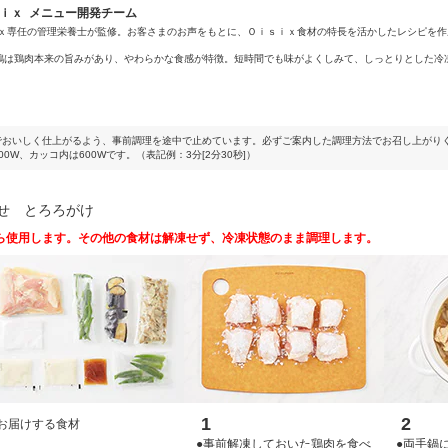
ｓｉｘ メニュー開発チーム
ｉｘ専任の管理栄養士が監修。お客さまのお声をもとに、Ｏｉｓｉｘ食材の特長を活かしたレシピを作
鶏は鶏肉本来の旨みがあり、やわらかな食感が特徴。短時間でも味がよくしみて、しっとりとした冷
でおいしく仕上がるよう、事前調理を途中で止めています。必ずご案内した調理方法でお召し上がり
0W、カッコ内は600Wです。（表記例：3分[2分30秒]）
せ とろろがけ
ら使用します。その他の食材は解凍せず、冷凍状態のまま調理します。
1
2
お届けする食材
●事前解凍しておいた鶏肉を食べ
●両手鍋