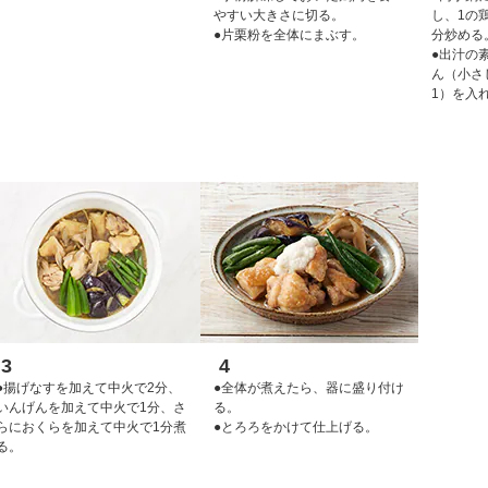
やすい大きさに切る。
し、1の
●片栗粉を全体にまぶす。
分炒める
●出汁の素
ん（小さ
1）を入
3
4
●揚げなすを加えて中火で2分、
●全体が煮えたら、器に盛り付け
いんげんを加えて中火で1分、さ
る。
らにおくらを加えて中火で1分煮
●とろろをかけて仕上げる。
る。