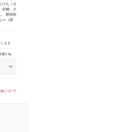
いんげん（タ
、砂糖、さ
し、鰹節粉
ちゃ（国
ています
量2.4g
員会について