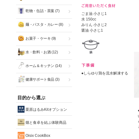
乾物・缶詰・茶葉
(7)
ごま油 小さじ1
水 150cc
麺・パスタ・カレー
(8)
みりん 小さじ2
醤油 小さじ1
お菓子・ケーキ
(9)
水・飲料・お酒
(12)
ホーム＆キッチン
(14)
●しらゆり鶏を流水解凍する
健康サポート食品
(3)
目的から選ぶ
栗原はるみKitオプション
畑と食卓を結ぶ体験商品
Oisix CookBox