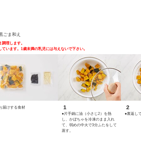
黒ごま和え
ま調理します。
しています。1歳未満の乳児には与えないで下さい。
1
2
お届けする食材
●片手鍋に油（小さじ2）を熱
●裏返し
し、かぼちゃを冷凍のまま入れ
て、弱めの中火で3分ふたをして
蒸す。