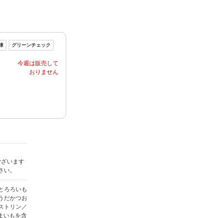
ございます
さい。
とろろいも
うだかつお
ストリン／
まいもを含