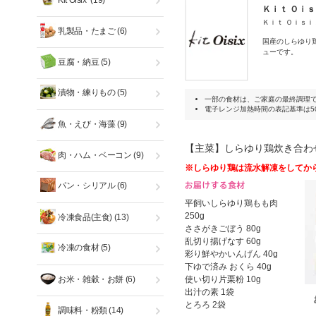
Kit Oisix
(19)
Ｋｉｔ Ｏｉ
Ｋｉｔ Ｏｉｓ
乳製品・たまご
(6)
国産のしらゆり
ューです。
豆腐・納豆
(5)
漬物・練りもの
(5)
一部の食材は、ご家庭の最終調理
電子レンジ加熱時間の表記基準は50
魚・えび・海藻
(9)
【主菜】しらゆり鶏炊き合わ
肉・ハム・ベーコン
(9)
※しらゆり鶏は流水解凍をしてか
パン・シリアル
(6)
平飼いしらゆり鶏もも肉
250g
冷凍食品(主食)
(13)
ささがきごぼう 80g
乱切り揚げなす 60g
冷凍の食材
(5)
彩り鮮やかいんげん 40g
下ゆで済み おくら 40g
お米・雑穀・お餅
(6)
使い切り片栗粉 10g
出汁の素 1袋
とろろ 2袋
調味料・粉類
(14)