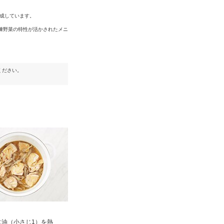
成しています。
凍野菜の特性が活かされたメニ
ください。
に油（小さじ1）を熱