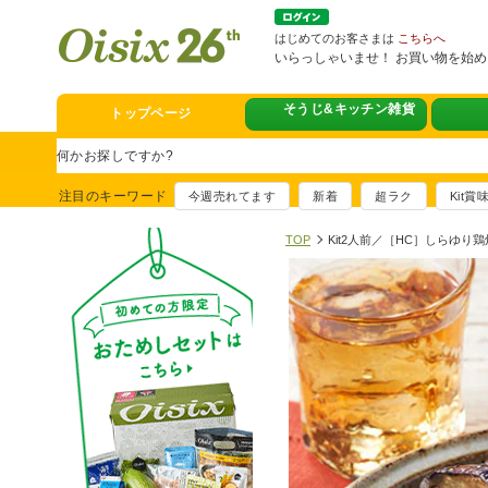
はじめてのお客さまは
こちらへ
いらっしゃいませ！ お買い物を始
そうじ&キッチン雑貨
トップページ
スタミナフェア
豪華賞品が当たるチャンス
注目のキーワード
今週売れてます
新着
超ラク
Kit
満足ごはん大集
おすすめ！出汁付き肉吸い
TOP
Kit2人前／［HC］しらゆ
イチ推し！今週
真アジのおぼろ昆布〆
そうじ&キッチ
夏に便利！新商品6点登場
熊本地震への緊
寄付付き商品取り扱い中