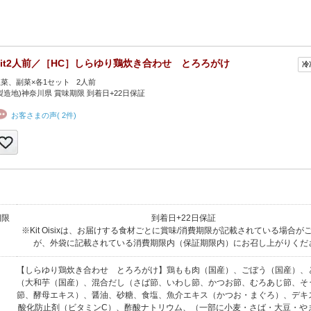
Kit2人前／［HC］しらゆり鶏炊き合わせ とろろがけ
菜、副菜×各1セット 2人前
製造地)神奈川県 賞味期限 到着日+22日保証
お客さまの声( 2件)
期限
到着日+22日保証
※Kit Oisixは、お届けする食材ごとに賞味/消費期限が記載されている場合が
が、外袋に記載されている消費期限内（保証期限内）にお召し上がりくだ
【しらゆり鶏炊き合わせ とろろがけ】鶏もも肉（国産）、ごぼう（国産）、
（大和芋（国産）、混合だし（さば節、いわし節、かつお節、むろあじ節、そ
節、酵母エキス）、醤油、砂糖、食塩、魚介エキス（かつお・まぐろ）、デキ
酸化防止剤（ビタミンC）、酢酸ナトリウム、（一部に小麦・さば・大豆・や