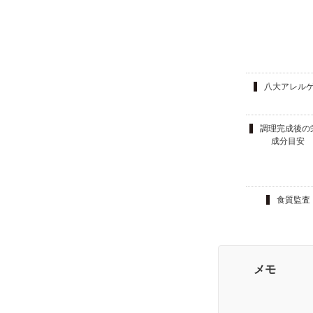
八大アレル
調理完成後の
成分目安
食質監査
メモ