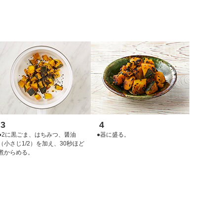
3
4
●2に黒ごま、はちみつ、醤油
●器に盛る。
（小さじ1/2）を加え、30秒ほど
煮からめる。