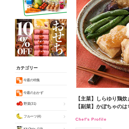
カテゴリー
今週の特集
今週のおかず
【主菜】しらゆり鶏炊
野菜(31)
【副菜】かぼちゃのは
フルーツ(4)
Chef's Profile