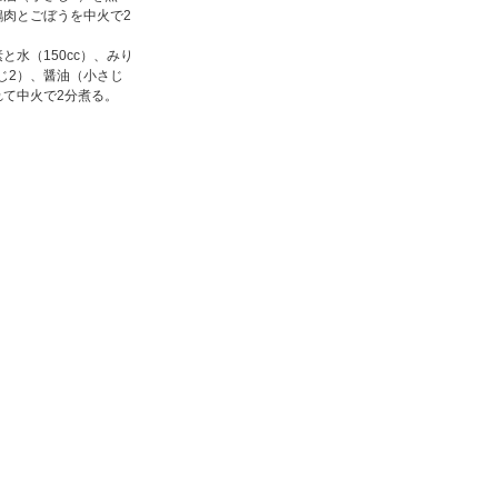
鶏肉とごぼうを中火で2
。
と水（150cc）、みり
じ2）、醤油（小さじ
れて中火で2分煮る。