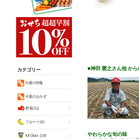
■神田 憲之さん他 か
カテゴリー
今週の特集
今週のおかず
野菜(31)
フルーツ(4)
やわらかな旬の味
Kit Oisix
(19)