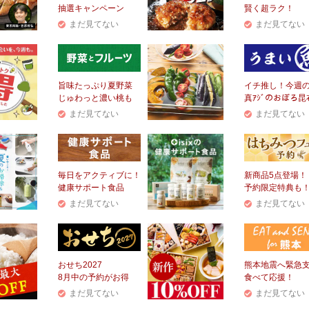
抽選キャンペーン
賢く超ラク！
まだ見てない
まだ見てない
旨味たっぷり夏野菜
イチ推し！今週
じゅわっと濃い桃も
真ｱｼﾞのおぼろ昆
まだ見てない
まだ見てない
毎日をアクティブに！
新商品5点登場！
健康サポート食品
予約限定特典も
まだ見てない
まだ見てない
おせち2027
熊本地震へ緊急
8月中の予約がお得
食べて応援！
まだ見てない
まだ見てない