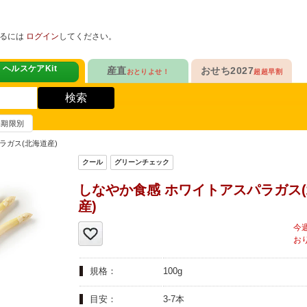
めるには
ログイン
してください。
ヘルスケアKit
産直
おせち2027
おとりよせ！
超超早割
人気No.1
定番人気ロングセラー
！
ヘルスケアKit
検索
ヘルスケアKit
10年連続No.1

愛され続けて23年

信州さみずりんご制覇
和洋おせち
賞味期限別
健康サポート食品
合
毎日をアクティブに！
人気No.2
伝統的な和風おせちを楽しむ
ラガス(北海道産)
ナガノパープルも！

人気「高砂」の

3品作れるバランス献立
の魚
鶏ごぼうごはん
信州フルーツ定期便
和風特化お重
しなやか食感 ホワイトアスパラガス
人気No.3
人気ブランド監修！
産)
ファンが年々増！

乾杯のお供にも！

ン雑貨
生沼さんの甘熟梨
洗練された洋風素材
人気No.4
クリームチーズたっぷり
急支援
貴重な黄桃食べ比べ

人気品目を増量！

規格：
100g
奥山さんの幸せの黄桃
家族でたっぷり楽しむ
人気No.5
和・洋・中　よくばりセット
目安：
3-7本