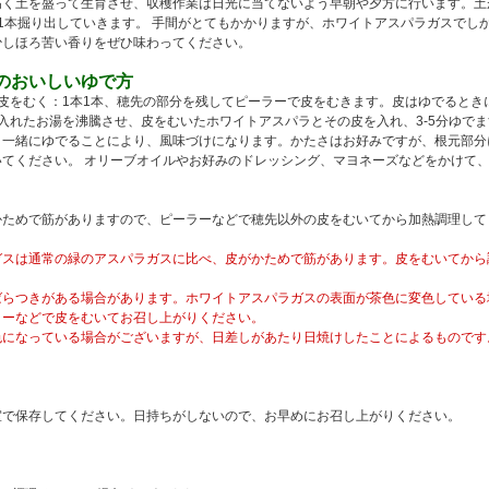
高く土を盛って生育させ、収穫作業は日光に当てないよう早朝や夕方に行います。土
1本掘り出していきます。 手間がとてもかかりますが、ホワイトアスパラガスでし
少しほろ苦い香りをぜひ味わってください。
のおいしいゆで方
皮をむく：1本1本、穂先の部分を残してピーラーで皮をむきます。皮はゆでるとき
入れたお湯を沸騰させ、皮をむいたホワイトアスパラとその皮を入れ、3-5分ゆでま
、一緒にゆでることにより、風味づけになります。かたさはお好みですが、根元部分
てください。 オリーブオイルやお好みのドレッシング、マヨネーズなどをかけて
かためで筋がありますので、ピーラーなどで穂先以外の皮をむいてから加熱調理して
ガスは通常の緑のアスパラガスに比べ、皮がかためで筋があります。皮をむいてから
ばらつきがある場合があります。ホワイトアスパラガスの表面が茶色に変色している
ラーなどで皮をむいてお召し上がりください。
色になっている場合がございますが、日差しがあたり日焼けしたことによるものです
室で保存してください。日持ちがしないので、お早めにお召し上がりください。