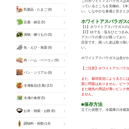
このホワイトアスパラガスは
っているところを見極め、1本
乳製品・たまご
(6)
い、しなやかな食感と甘さと
ホワイトアスパラガス
豆腐・納豆
(5)
【1】ホワイトアスパラガスの
【2】ゆでる：塩をひとつまみ
漬物・練りもの
(5)
アスパラの香りが残っており
目安です。残った皮は取り除い
魚・えび・海藻
(9)
い。
ホワイトアスパラガスは皮が
肉・ハム・ベーコン
(9)
【ご注意】ホワイトアスパラ
パン・シリアル
(6)
また、栽培状況により太さに
質に問題はありません。ピー
冷凍食品(主食)
(13)
また穂先の周辺が薄いピンク
ません。
冷凍の食材
(5)
■保存方法
立てた状態で、冷蔵庫の冷蔵
お米・雑穀・お餅
(6)
調味料・粉類
(14)