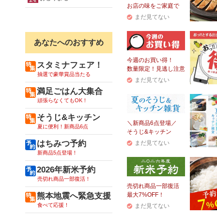
お店の味をご家庭で
まだ見てない
あなたへのおすすめ
今週のお買い得！
スタミナフェア！
数量限定！見逃し注意
抽選で豪華賞品当たる
まだ見てない
満足ごはん大集合
頑張らなくてもOK！
そうじ&キッチン
＼新商品6点登場／
夏に便利！新商品6点
そうじ&キッチン
はちみつ予約
まだ見てない
新商品5点登場！
2026年新米予約
売切れ商品一部復活！
売切れ商品一部復活
熊本地震へ緊急支援
最大7%OFF！
食べて応援！
まだ見てない