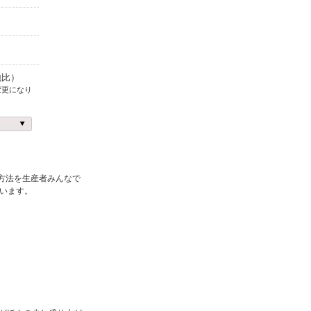
地比）
変更になり
方法を生産者みんなで
います。