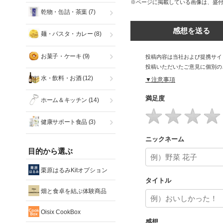
※ページに掲載している画像は、盛
乾物・缶詰・茶葉
(7)
感想を送る
麺・パスタ・カレー
(8)
お菓子・ケーキ
(9)
投稿内容は当社および提携サイ
投稿いただいたご意見に個別の
水・飲料・お酒
(12)
▼注意事項
満足度
ホーム＆キッチン
(14)
健康サポート食品
(3)
ニックネーム
目的から選ぶ
栗原はるみKitオプション
タイトル
畑と食卓を結ぶ体験商品
Oisix CookBox
感想