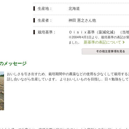
夏にピッタリ

人気二段重「高砂」と

モチモチ食感チーズ
本格中華オードブル
生産地：
北海道
生産者：
神田 憲之さん他
栽培基準：
Ｏｉｓｉｘ基準（薬減化減） （当
※2004年4月1日より、栽培基準の表記が
新基準の表記について
ました。
らのメッセージ
おいしさを引き出すため、栽培期間中の農薬などの使用を少なくして栽培する
話し合いながら生産しています。 よりおいしいものを目指し、日々勉強をして