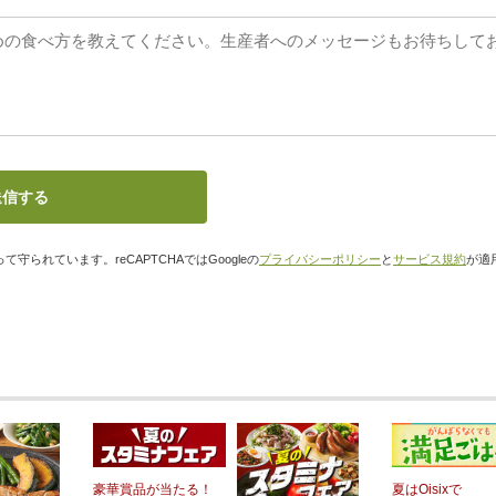
て守られています。reCAPTCHAではGoogleの
プライバシーポリシー
と
サービス規約
が適
豪華賞品が当たる！
夏はOisixで