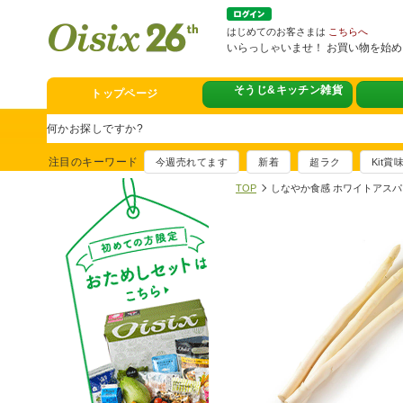
はじめてのお客さまは
こちらへ
いらっしゃいませ！ お買い物を始
トップページ
そうじ&キッチン雑貨
スタミナフェア
豪華賞品が当たるチャンス
注目のキーワード
今週売れてます
新着
超ラク
Kit
満足ごはん大集
TOP
しなやか食感 ホワイトアスパ
おすすめ！出汁付き肉吸い
イチ推し！今週
真アジのおぼろ昆布〆
そうじ&キッチ
夏に便利！新商品6点登場
熊本地震への緊
寄付付き商品取り扱い中