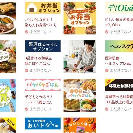
バタバタな朝も！
忙しい毎日の食
楽ちんお弁当づくり
デリOisix
まだ見てない
まだ見てない
3品作れる和献立
医師監修！
鶏ごぼうごはん
ヘルスケアOisix
まだ見てない
まだ見てない
子どもと作ろう！
毎週選べる対象
1・2・3歳ごはん
100品以上に増加
まだ見てない
まだ見てない