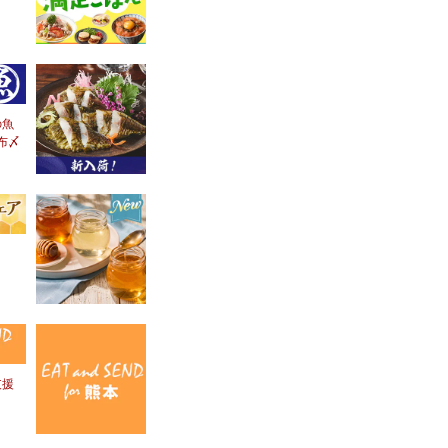
の魚
布〆
！
支援