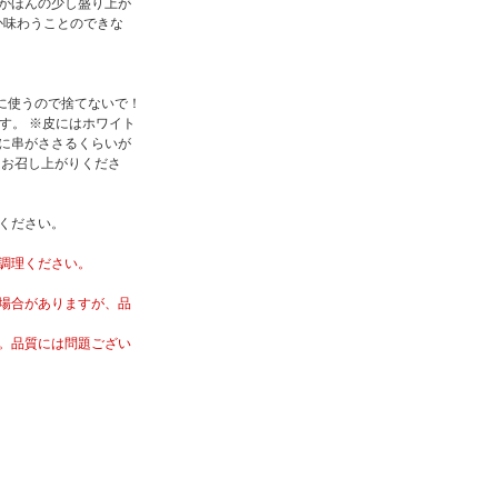
がほんの少し盛り上が
か味わうことのできな
に使うので捨てないで！
す。 ※皮にはホワイト
に串がささるくらいが
、お召し上がりくださ
ください。
調理ください。
場合がありますが、品
。品質には問題ござい