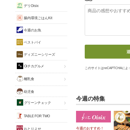
デリOisix
腸内環境ごはんKit
今週のお魚
ベストバイ
ディズニーシリーズ
Oiチカグルメ
このサイトはreCAPTCHAによっ
離乳食
幼児食
今週の特集
グリーンチェック
TABLE FOR TWO
今週のおすすめ！
おとりよせ