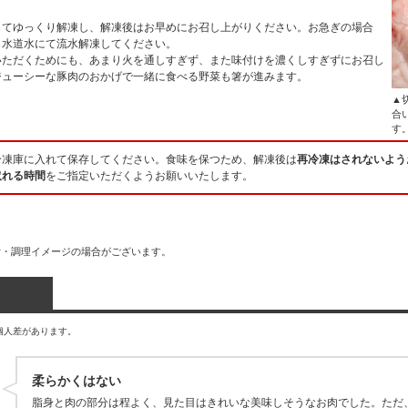
してゆっくり解凍し、解凍後はお早めにお召し上がりください。お急ぎの場合
、水道水にて流水解凍してください。
いただくためにも、あまり火を通しすぎず、また味付けを濃くしすぎずにお召し
ジューシーな豚肉のおかげで一緒に食べる野菜も箸が進みます。
▲
合
す
冷凍庫に入れて保存してください。食味を保つため、解凍後は
再冷凍はされないよう
取れる時間
をご指定いただくようお願いいたします。
付・調理イメージの場合がございます。
個人差があります。
柔らかくはない
脂身と肉の部分は程よく、見た目はきれいな美味しそうなお肉でした。ただ