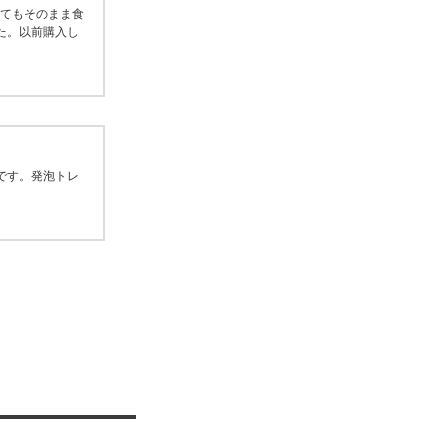
とてもそのまま食
た。以前購入し
です。発泡トレ