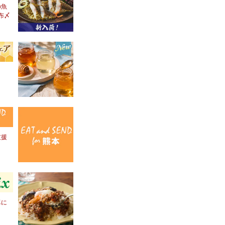
の魚
布〆
！
支援
卓に