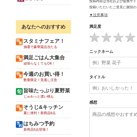
投稿内容は当社および提携サイ
投稿いただいたご意見に個別の
▼注意事項
あなたへのおすすめ
満足度
スタミナフェア！
抽選で豪華賞品当たる
ニックネーム
満足ごはん大集合
頑張らなくてもOK！
今週のお買い得！
タイトル
数量限定！見逃し注意
旨味たっぷり夏野菜
じゅわっと濃い桃も
感想
そうじ&キッチン
夏に便利！新商品6点
はちみつ予約
新商品5点登場！