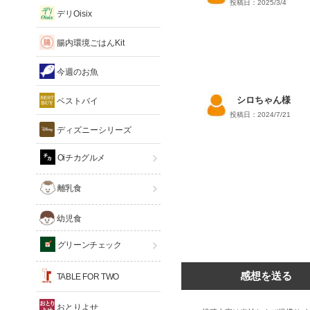
投稿日：2025/3/4
デリOisix
腸内環境ごはんKit
今週のお魚
シロちゃん様
ベストバイ
投稿日：2024/7/21
ディズニーシリーズ
Oiチカグルメ
離乳食
幼児食
グリーンチェック
感想を送る
TABLE FOR TWO
おとりよせ