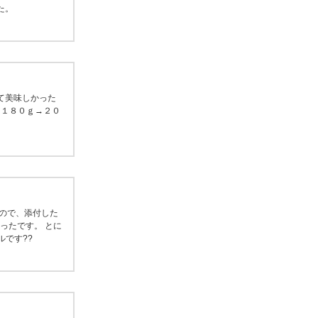
た。
て美味しかった
、１８０ｇ→２０
ので、添付した
ったです。 とに
ルです??