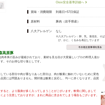
夏にピッタリ

人気二段重「高砂」と

Oisix安全基準詳細へ
モチモチ食感チーズ
本格中華オードブル
賞味・消費期限
到着日+57日保証
原材料
豚肉（岩手県産）
八大アレルゲン
なし
※八大アレルゲン：卵、乳、落花生、そば
び、かに、くるみを表記しています
ヶ森高原豚
原豚は肉本来の旨みが凝縮されており、素材を見る目が大変厳しいプロの料理人達か
ます。そのお得な切り落としです。
接している部分や肉が重なりあった部分は、肉が酸素に触れていないために変色
、品質には問題ありません。開封後は酸素と反応し、均一に赤くなります。品質
較すると、より脂身が多く入ってしまうことがございます。軟骨に関しまして
▲
除くよう注意しておりますが、まれに商品に含まれてしまう場合もございます。