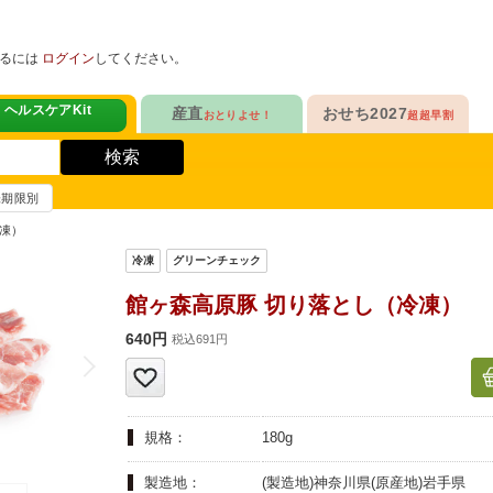
めるには
ログイン
してください。
ヘルスケアKit
産直
おせち2027
おとりよせ！
超超早割
人気No.1
販売開始！
！
ヘルスケアKit
検索
ヘルスケアKit
10年連続No.1

今年の新作

信州さみずりんご制覇
らぁ麺おせち
賞味期限別
健康サポート食品
合
毎日をアクティブに！
人気No.2
セットで10%OFF
凍）
ナガノパープルも！

人気「高砂」と

3品作れるバランス献立
の魚
鶏ごぼうごはん
信州フルーツ定期便
らぁ麺おせち
館ヶ森高原豚 切り落とし（冷凍）
人気No.3
自慢はローストビーフ
ファンが年々増！

大人も子どもも

640円
ン雑貨
税込691円
生沼さんの甘熟梨
家族で楽しめるおせち
人気No.4
クリームチーズたっぷり
急支援
貴重な黄桃食べ比べ

人気品目を増量！

規格：
180g
奥山さんの幸せの黄桃
家族でたっぷり楽しむ
人気No.5
和・洋・中　よくばりセット
製造地：
(製造地)神奈川県(原産地)岩手県