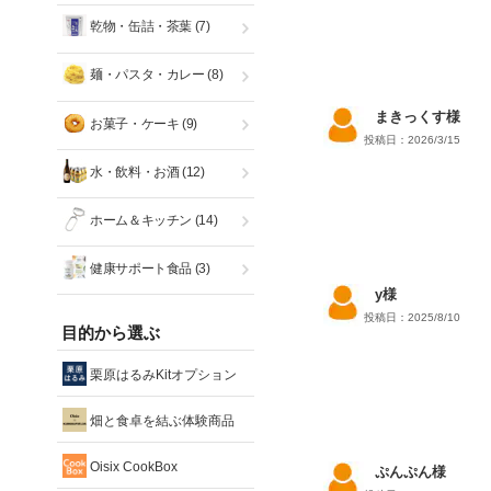
乾物・缶詰・茶葉
(7)
麺・パスタ・カレー
(8)
まきっくす様
お菓子・ケーキ
(9)
投稿日：2026/3/15
水・飲料・お酒
(12)
ホーム＆キッチン
(14)
健康サポート食品
(3)
y様
投稿日：2025/8/10
目的から選ぶ
栗原はるみKitオプション
畑と食卓を結ぶ体験商品
Oisix CookBox
ぷんぷん様