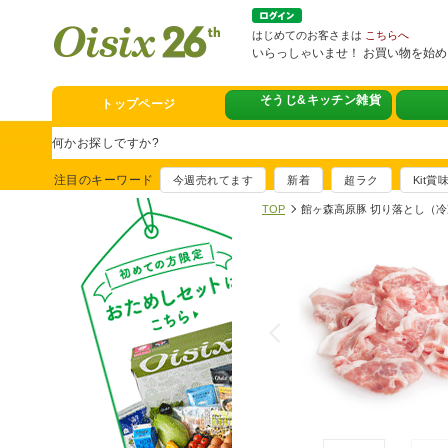
はじめてのお客さまは
こちらへ
いらっしゃいませ！ お買い物を始
そうじ&キッチン雑貨
トップページ
スタミナフェア
豪華賞品が当たるチャンス
注目のキーワード
今週売れてます
新着
超ラク
Kit
満足ごはん大集
TOP
館ヶ森高原豚 切り落とし（冷
おすすめ！出汁付き肉吸い
イチ推し！今週
真アジのおぼろ昆布〆
そうじ&キッチ
夏に便利！新商品6点登場
熊本地震への緊
寄付付き商品取り扱い中