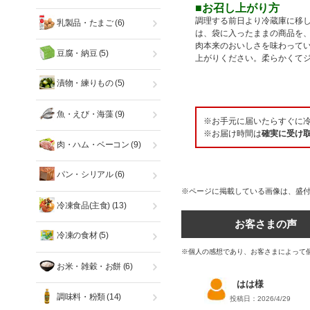
■お召し上がり方
調理する前日より冷蔵庫に移
乳製品・たまご
(6)
は、袋に入ったままの商品を
肉本来のおいしさを味わって
豆腐・納豆
(5)
上がりください。柔らかくて
漬物・練りもの
(5)
魚・えび・海藻
(9)
※お手元に届いたらすぐに
※お届け時間は
確実に受け
肉・ハム・ベーコン
(9)
パン・シリアル
(6)
※ページに掲載している画像は、盛
冷凍食品(主食)
(13)
お客さまの声
冷凍の食材
(5)
※個人の感想であり、お客さまによって
お米・雑穀・お餅
(6)
はは様
調味料・粉類
(14)
投稿日：2026/4/29