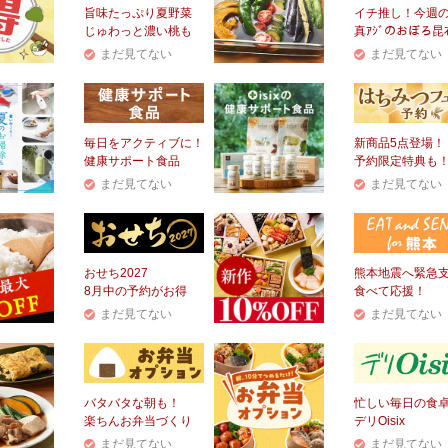
旨味たっぷり夏野菜
イチ推し！今週
じゅわっと濃い桃も
真ｱｼﾞのおぼろ昆
まだ見てない
まだ見てない
毎日をアクティブに！
新商品5点登場！
健康サポート食品
予約限定特典も
まだ見てない
まだ見てない
おせち2027
熊本地震へ緊急
8月中の予約がお得
食べて応援！
まだ見てない
まだ見てない
バタバタな朝も！
忙しい毎日の食
楽ちんお弁当づくり
デリOisix
まだ見てない
まだ見てない