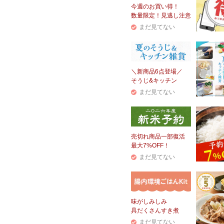
今週のお買い得！
数量限定！見逃し注意
まだ見てない
＼新商品6点登場／
そうじ&キッチン
まだ見てない
売切れ商品一部復活
最大7%OFF！
まだ見てない
味がしみしみ
具だくさんすき煮
まだ見てない