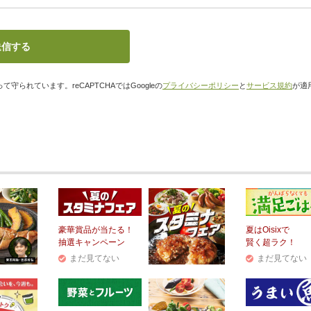
て守られています。reCAPTCHAではGoogleの
プライバシーポリシー
と
サービス規約
が適
豪華賞品が当たる！
夏はOisixで
抽選キャンペーン
賢く超ラク！
まだ見てない
まだ見てない