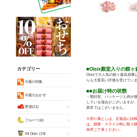
カテゴリー
■Oisix殿堂入りの館
Oisixで大人気の館ヶ森高
らも大変高い評価を受けてい
今週の特集
■■お届け時の状態
今週のおかず
・開封前、パッケージと肉が
している場合がございますが
野菜(31)
異常ではございません。
※切り落としは、正規品に比
フルーツ(4)
は、脱骨・スライス時に取り
何卒ご了承ください。
Kit Oisix
(19)