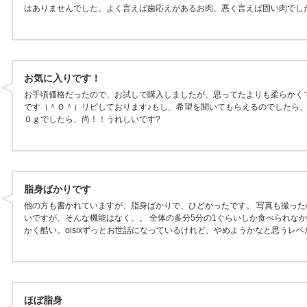
はありませんでした。よく言えば歯応えがあるお肉、悪く言えば固い肉でし
お気に入りです！
お手頃価格だったので、お試しで購入しましたが、思ってたよりも柔らかく
です（＾Ｏ＾）リピしております♪もし、希望を聞いてもらえるのでしたら
０ｇでしたら、尚！！うれしいです?
脂身ばかりです
他の方も書かれていますが、脂身ばかりで、ひどかったです。 写真も撮った
いですが、そんな機能はなく。。 全体の多分5分の1ぐらいしか食べられなか
かく酷い。oisixずっとお世話になっているけれど、やめようかなと思うレベ
ほぼ脂身