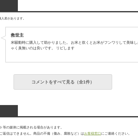
個人差があります。
救世主
米騒動時に購入して助かりました。 お米と炊くとお米がフンワリして美味し
ゃく臭無いのは良いです。 リピします
コメントをすべて見る（全1件）
ト等の媒体に掲載される場合があります。
ご返信はできません。商品の不備（傷み、腐敗など）は
お客様窓口
にご連絡ください。