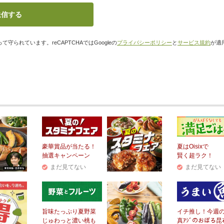
て守られています。reCAPTCHAではGoogleの
プライバシーポリシー
と
サービス規約
が適
豪華賞品が当たる！
夏はOisixで
抽選キャンペーン
賢く超ラク！
まだ見てない
まだ見てない
旨味たっぷり夏野菜
イチ推し！今週
じゅわっと濃い桃も
真ｱｼﾞのおぼろ昆