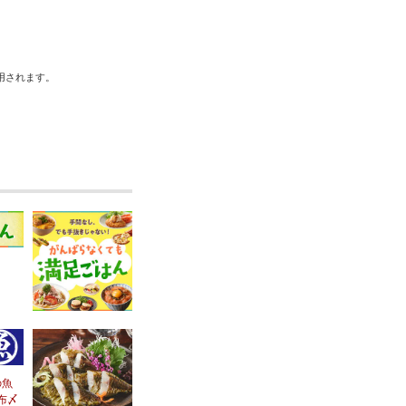
用されます。
の魚
布〆