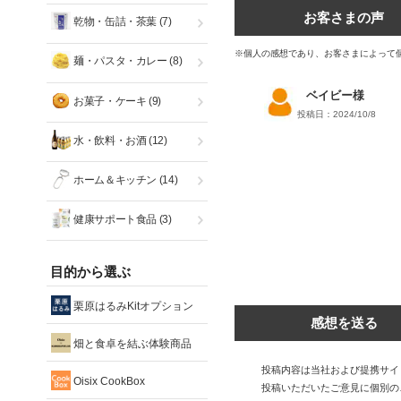
お客さまの声
乾物・缶詰・茶葉
(7)
※個人の感想であり、お客さまによって
麺・パスタ・カレー
(8)
ベイビー様
お菓子・ケーキ
(9)
投稿日：2024/10/8
水・飲料・お酒
(12)
ホーム＆キッチン
(14)
健康サポート食品
(3)
目的から選ぶ
栗原はるみKitオプション
感想を送る
畑と食卓を結ぶ体験商品
投稿内容は当社および提携サイ
Oisix CookBox
投稿いただいたご意見に個別の