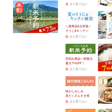
まだ見てない
＼新商品6点登場／
そうじ&キッチン
まだ見てない
売切れ商品一部復活
最大7%OFF！
まだ見てない
味がしみしみ
具だくさんすき煮
まだ見てない