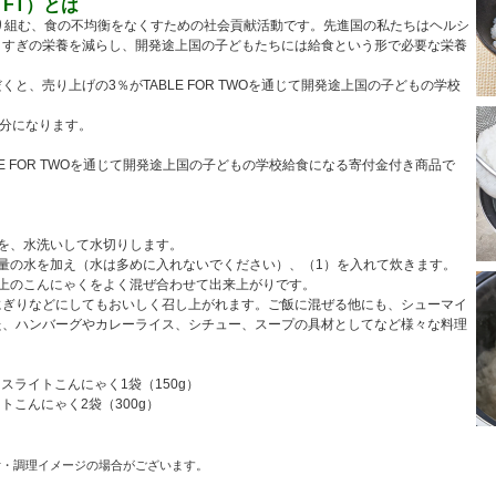
（TFT）とは
sixが取り組む、食の不均衡をなくすための社会貢献活動です。先進国の私たちはヘルシ
りすぎの栄養を減らし、開発途上国の子どもたちには給食という形で必要な栄養
と、売り上げの3％がTABLE FOR TWOを通じて開発途上国の子どもの学校
食分になります。
LE FOR TWOを通じて開発途上国の子どもの学校給食になる寄付金付き商品で
を、水洗いして水切りします。
量の水を加え（水は多めに入れないでください）、（1）を入れて炊きます。
上のこんにゃくをよく混ぜ合わせて出来上がりです。
にぎりなどにしてもおいしく召し上がれます。ご飯に混ぜる他にも、シューマイ
た、ハンバーグやカレーライス、シチュー、スープの具材としてなど様々な料理
イスライトこんにゃく1袋（150g）
トこんにゃく2袋（300g）
付・調理イメージの場合がございます。