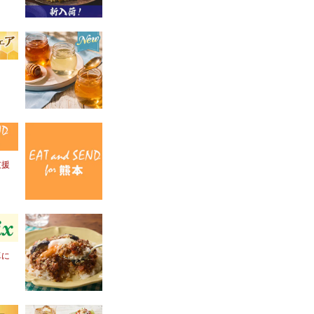
！
支援
卓に