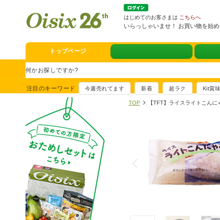
はじめてのお客さまは
こちらへ
いらっしゃいませ！ お買い物を始
満足ごはん大集合
トップページ
スタミナフェア
豪華賞品が当たるチャンス
注目のキーワード
今週売れてます
新着
超ラク
Kit
満足ごはん大集
TOP
【TFT】ライスライトこんに
おすすめ！出汁付き肉吸い
イチ推し！今週
真アジのおぼろ昆布〆
そうじ&キッチ
夏に便利！新商品6点登場
熊本地震への緊
寄付付き商品取り扱い中