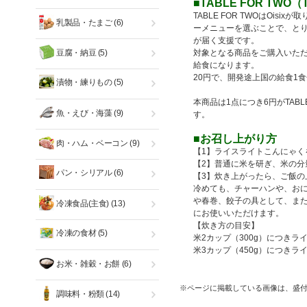
■TABLE FOR TWO
TABLE FOR TWOはOi
乳製品・たまご
(6)
ーメニューを選ぶことで、と
が届く支援です。
豆腐・納豆
(5)
対象となる商品をご購入いただく
給食になります。
20円で、開発途上国の給食1
漬物・練りもの
(5)
本商品は1点につき6円がTAB
魚・えび・海藻
(9)
す。
■お召し上がり方
肉・ハム・ベーコン
(9)
【1】ライスライトこんにゃく
【2】普通に米を研ぎ、米の分
パン・シリアル
(6)
【3】炊き上がったら、ご飯の
冷めても、チャーハンや、お
や春巻、餃子の具として、ま
冷凍食品(主食)
(13)
にお使いいただけます。
【炊き方の目安】
冷凍の食材
(5)
米2カップ（300g）につきラ
米3カップ（450g）につきライ
お米・雑穀・お餅
(6)
※ページに掲載している画像は、盛
調味料・粉類
(14)