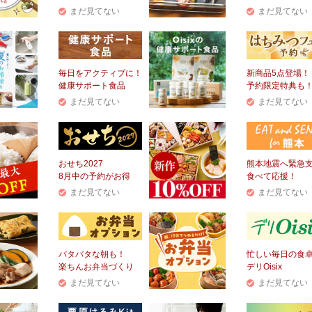
まだ見てない
まだ見てない
毎日をアクティブに！
新商品5点登場！
健康サポート食品
予約限定特典も
まだ見てない
まだ見てない
おせち2027
熊本地震へ緊急
8月中の予約がお得
食べて応援！
まだ見てない
まだ見てない
バタバタな朝も！
忙しい毎日の食
楽ちんお弁当づくり
デリOisix
まだ見てない
まだ見てない