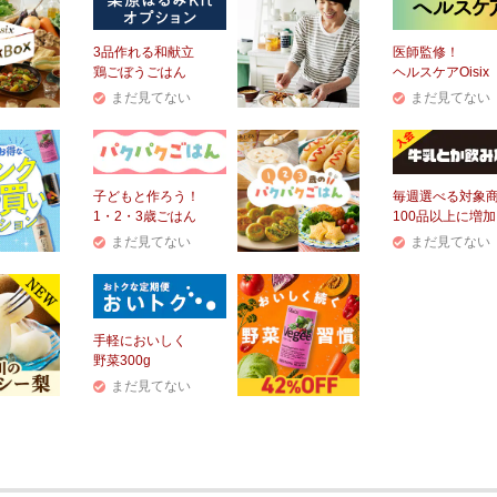
3品作れる和献立
医師監修！
鶏ごぼうごはん
ヘルスケアOisix
まだ見てない
まだ見てない
子どもと作ろう！
毎週選べる対象
1・2・3歳ごはん
100品以上に増加
まだ見てない
まだ見てない
手軽においしく
野菜300g
まだ見てない