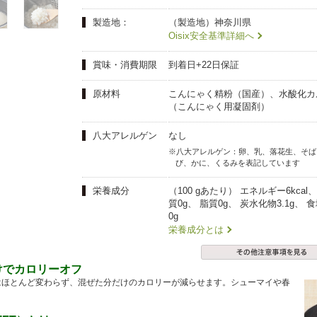
夏にピッタリ

人気二段重「高砂」と

モチモチ食感チーズ
本格中華オードブル
製造地：
（製造地）神奈川県
Oisix安全基準詳細へ
賞味・消費期限
到着日+22日保証
原材料
こんにゃく精粉（国産）、水酸化カ
（こんにゃく用凝固剤）
八大アレルゲン
なし
※八大アレルゲン：卵、乳、落花生、そば
び、かに、くるみを表記しています
栄養成分
（100 gあたり） エネルギー6kcal
質0g、 脂質0g、 炭水化物3.1g、 
0g
栄養成分とは
けでカロリーオフ
はほとんど変わらず、混ぜた分だけのカロリーが減らせます。シューマイや春