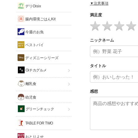
▼注意事項
デリOisix
満足度
腸内環境ごはんKit
今週のお魚
ニックネーム
ベストバイ
ディズニーシリーズ
タイトル
Oiチカグルメ
離乳食
感想
幼児食
グリーンチェック
TABLE FOR TWO
おとりよせ