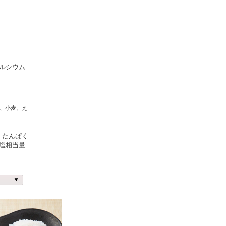
ルシウム
、小麦、え
、 たんぱく
食塩相当量