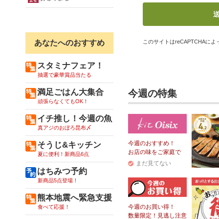
あなたへのおすすめ
このサイトはreCAPTCHAによっ
スタミナフェア！
抽選で豪華賞品当たる
満足ごはん大集合
今週の特集
頑張らなくてもOK！
イチ推し！今週の魚
真アジのおぼろ昆布〆
今週のおすすめ！
そうじ&キッチン
お店の味をご家庭で
夏に便利！新商品6点
まだ見てない
はちみつ予約
新商品5点登場！
熊本地震へ緊急支援
今週のお買い得！
食べて応援！
数量限定！見逃し注意