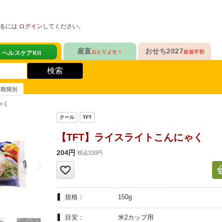
めるには
ログイン
してください。
健康サポート食品
産直
おせち2027
おとりよせ！
超超早割
人気No.1
定番人気ロングセラー
！
ヘルスケアKit
検索
ヘルスケアKit
10年連続No.1

愛され続けて23年

信州さみずりんご制覇
和洋おせち
賞味期限別
健康サポート食品
合
毎日をアクティブに！
人気No.2
伝統的な和風おせちを楽しむ
ゃく
ナガノパープルも！

人気「高砂」の

3品作れるバランス献立
の魚
鶏ごぼうごはん
信州フルーツ定期便
和風特化お重
【TFT】ライスライトこんにゃく
人気No.3
人気ブランド監修！
ファンが年々増！

乾杯のお供にも！

204円
ン雑貨
税込220円
生沼さんの甘熟梨
洗練された洋風素材
人気No.4
クリームチーズたっぷり
急支援
貴重な黄桃食べ比べ

人気品目を増量！

規格：
150g
奥山さんの幸せの黄桃
家族でたっぷり楽しむ
人気No.5
和・洋・中　よくばりセット
目安：
米2カップ用