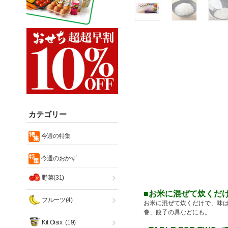
カテゴリー
今週の特集
今週のおかず
野菜(31)
■お米に混ぜて炊くだ
フルーツ(4)
お米に混ぜて炊くだけで、味
巻、餃子の具などにも。
Kit Oisix
(19)