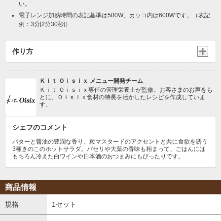
い。
電子レンジ加熱時間の表記基準は500W、カッコ内は600Wです。（表記
例：3分[2分30秒]）
作り方
Ｋｉｔ Ｏｉｓｉｘ メニュー開発チーム
Ｋｉｔ Ｏｉｓｉｘ専任の管理栄養士が監修。お客さまのお声をも
とに、Ｏｉｓｉｘ食材の特長を活かしたレシピを作成していま
す。
シェフのコメント
バターと醤油の豊潤な香り、粒マスタードのアクセントと共に食欲を誘う
3種きのこのホットサラダ。パセリや大葉の香味も相まって、ごはんには
もちろん冷えた白ワインや日本酒のおつまみにもぴったりです。