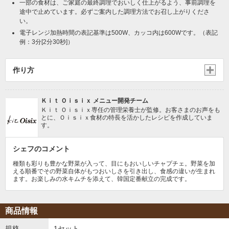
一部の食材は、ご家庭の最終調理でおいしく仕上がるよう、事前調理を
途中で止めています。必ずご案内した調理方法でお召し上がりくださ
い。
電子レンジ加熱時間の表記基準は500W、カッコ内は600Wです。（表記
例：3分[2分30秒]）
作り方
Ｋｉｔ Ｏｉｓｉｘ メニュー開発チーム
Ｋｉｔ Ｏｉｓｉｘ専任の管理栄養士が監修。お客さまのお声をも
とに、Ｏｉｓｉｘ食材の特長を活かしたレシピを作成していま
す。
シェフのコメント
種類も彩りも豊かな野菜が入って、目にもおいしいチャプチェ。野菜を加
える順番でその野菜自体がもつおいしさを引き出し、食感の違いが生まれ
ます。お楽しみの水キムチを添えて、韓国定番献立の完成です。