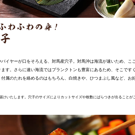
やバイヤーが口をそろえる、対馬産穴子。対馬沖は海流が速いため、こ
ります。さらに速い海流ではプランクトンも豊富にあるため、そこです
。付属のたれを絡めるのはもちろん、白焼きや、ひつまぶし風など、お
お届けいたします。穴子のサイズによりカットサイズや枚数にばらつきが出ることが