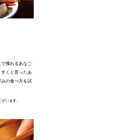
こで獲れるあなご
くすくと育ったあ
好みの食べ方を試
ございます。