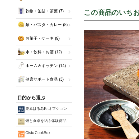
この商品のいち
乾物・缶詰・茶葉
(7)
麺・パスタ・カレー
(8)
お菓子・ケーキ
(9)
水・飲料・お酒
(12)
ホーム＆キッチン
(14)
健康サポート食品
(3)
目的から選ぶ
栗原はるみKitオプション
畑と食卓を結ぶ体験商品
Oisix CookBox