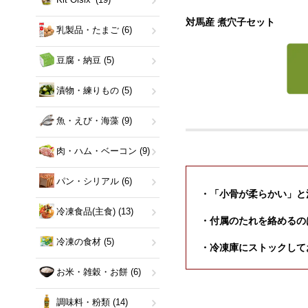
対馬産 煮穴子セット
乳製品・たまご
(6)
豆腐・納豆
(5)
漬物・練りもの
(5)
魚・えび・海藻
(9)
肉・ハム・ベーコン
(9)
パン・シリアル
(6)
・「小骨が柔らかい」と
冷凍食品(主食)
(13)
・付属のたれを絡めるの
冷凍の食材
(5)
・冷凍庫にストックして
お米・雑穀・お餅
(6)
調味料・粉類
(14)