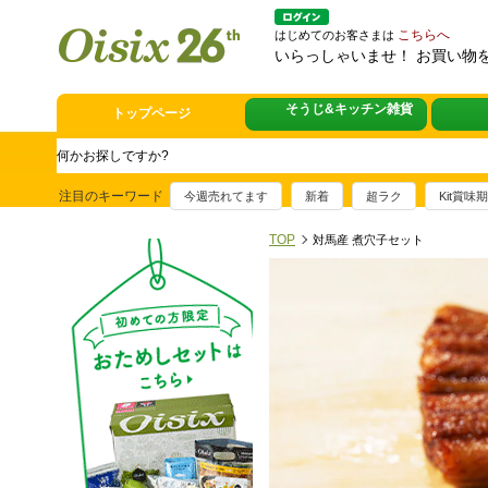
こちらへ
はじめてのお客さまは
いらっしゃいませ！ お買い物
熊本地震への緊急支援
トップページ
スタミナフェア
豪華賞品が当たるチャンス
注目のキーワード
今週売れてます
新着
超ラク
Kit賞味
満足ごはん大集
おすすめ！出汁付き肉吸い
TOP
対馬産 煮穴子セット
イチ推し！今週
真アジのおぼろ昆布〆
そうじ&キッチ
夏に便利！新商品6点登場
熊本地震への緊
寄付付き商品取り扱い中