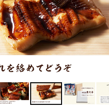
夏にピッタリ

人気二段重「高砂」と

モチモチ食感チーズ
本格中華オードブル