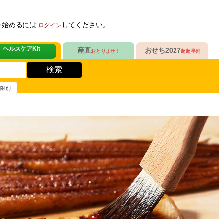
を始めるには
してください。
ログイン
ヘルスケアKit
産直
おせち2027
おとりよせ！
超超早割
人気No.1
販売開始！
！
ヘルスケアKit
検索
ヘルスケアKit
10年連続No.1

今年の新作

信州さみずりんご制覇
らぁ麺おせち
期限別
健康サポート食品
合
毎日をアクティブに！
人気No.2
セットで10%OFF
ナガノパープルも！

人気「高砂」と

3品作れるバランス献立
の魚
鶏ごぼうごはん
信州フルーツ定期便
らぁ麺おせち
人気No.3
自慢はローストビーフ
ファンが年々増！

大人も子どもも

ン雑貨
生沼さんの甘熟梨
家族で楽しめるおせち
人気No.4
クリームチーズたっぷり
急支援
貴重な黄桃食べ比べ

人気品目を増量！

奥山さんの幸せの黄桃
家族でたっぷり楽しむ
人気No.5
和・洋・中　よくばりセット