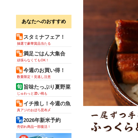
あなたへのおすすめ
スタミナフェア！
抽選で豪華賞品当たる
満足ごはん大集合
頑張らなくてもOK！
今週のお買い得！
数量限定！見逃し注意
旨味たっぷり夏野菜
じゅわっと濃い桃も
イチ推し！今週の魚
真アジのおぼろ昆布〆
2026年新米予約
売切れ商品一部復活！