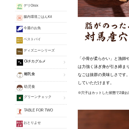
デリOisix
腸内環境ごはんKit
今週のお魚
ベストバイ
ディズニーシリーズ
「小骨が柔らかい」と漁師
Oiチカグルメ
は力強く泳ぎ身が引き締ま
離乳食
なごは抜群の美味しさです
していただけます。
幼児食
※穴子はカットした状態で2袋
グリーンチェック
TABLE FOR TWO
おとりよせ