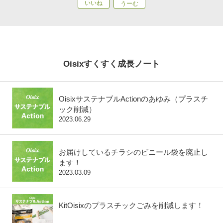
Oisixすくすく成長ノート
OisixサステナブルActionのあゆみ（プラスチ
ック削減）
2023.06.29
お届けしているチラシのビニール袋を廃止し
ます！
2023.03.09
KitOisixのプラスチックごみを削減します！