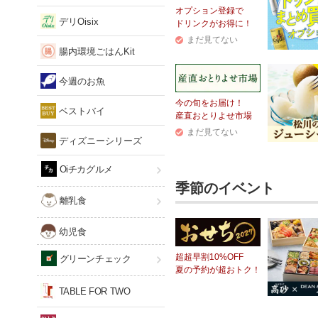
オプション登録で
デリOisix
ドリンクがお得に！
まだ見てない
腸内環境ごはんKit
今週のお魚
今の旬をお届け！
ベストバイ
産直おとりよせ市場
まだ見てない
ディズニーシリーズ
Oiチカグルメ
季節のイベント
離乳食
幼児食
超超早割10%OFF
グリーンチェック
夏の予約が超おトク！
TABLE FOR TWO