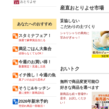
おとりよせ
産直おとりよせ市場
妥協しない
あなたへのおすすめ
こだわりの土づくり
シャリシャリの果肉に
スタミナフェア！
甘みがぎゅっ！
抽選で豪華賞品当たる
満足ごはん大集合
頑張らなくてもOK！
今週のお買い得！
数量限定！見逃し注意
おいトク
イチ推し！今週の魚
真アジのおぼろ昆布〆
無料で商品変更可能◎
好きな商品を選べます
そうじ&キッチン
夏に便利！新商品6点
新商品も続々登場中♪
是非、お試しくださ
2026年新米予約
い！
売切れ商品一部復活！