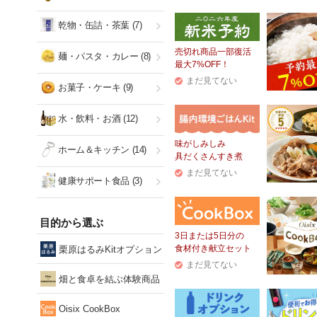
乾物・缶詰・茶葉
(7)
売切れ商品一部復活
麺・パスタ・カレー
(8)
最大7%OFF！
まだ見てない
お菓子・ケーキ
(9)
水・飲料・お酒
(12)
味がしみしみ
ホーム＆キッチン
(14)
具だくさんすき煮
まだ見てない
健康サポート食品
(3)
目的から選ぶ
3日または5日分の
食材付き献立セット
栗原はるみKitオプション
まだ見てない
畑と食卓を結ぶ体験商品
Oisix CookBox