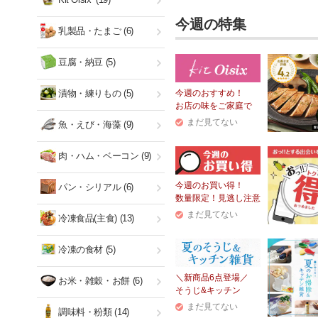
今週の特集
乳製品・たまご
(6)
豆腐・納豆
(5)
漬物・練りもの
(5)
今週のおすすめ！
お店の味をご家庭で
まだ見てない
魚・えび・海藻
(9)
肉・ハム・ベーコン
(9)
今週のお買い得！
パン・シリアル
(6)
数量限定！見逃し注意
まだ見てない
冷凍食品(主食)
(13)
冷凍の食材
(5)
＼新商品6点登場／
お米・雑穀・お餅
(6)
そうじ&キッチン
まだ見てない
調味料・粉類
(14)