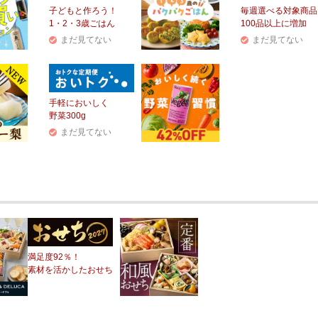
子どもと作ろう！
毎週選べる対象商品
1・2・3歳ごはん
100品以上に増加
まだ見てない
まだ見てない
手軽においしく
野菜300g
まだ見てない
満足度92％！
素材を活かしたおせち