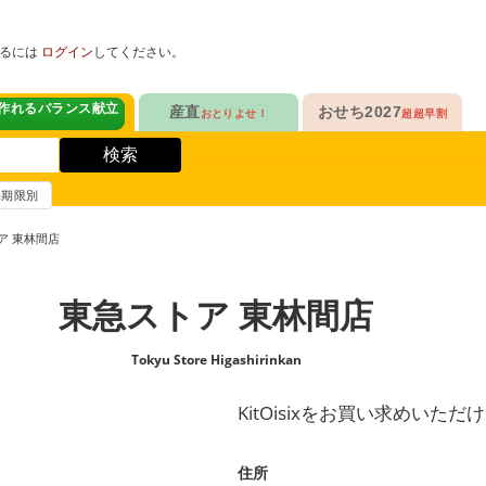
めるには
ログイン
してください。
ヘルスケアKit
産直
おせち2027
おとりよせ！
超超早割
人気No.1
販売開始！
！
ヘルスケアKit
検索
ヘルスケアKit
10年連続No.1

今年の新作

信州さみずりんご制覇
らぁ麺おせち
賞味期限別
健康サポート食品
合
毎日をアクティブに！
人気No.2
セットで10%OFF
ア 東林間店
ナガノパープルも！

人気「高砂」と

3品作れるバランス献立
の魚
鶏ごぼうごはん
信州フルーツ定期便
らぁ麺おせち
東急ストア 東林間店
人気No.3
自慢はローストビーフ
ファンが年々増！

大人も子どもも

ン雑貨
生沼さんの甘熟梨
家族で楽しめるおせち
Tokyu Store Higashirinkan
人気No.4
クリームチーズたっぷり
急支援
貴重な黄桃食べ比べ

人気品目を増量！

KitOisixをお買い求めいただ
奥山さんの幸せの黄桃
家族でたっぷり楽しむ
人気No.5
和・洋・中　よくばりセット
住所