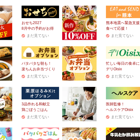
おせち2027
熊本地震へ緊急支援
8月中の予約がお得
食べて応援！
まだ見てない
まだ見てない
バタバタな朝も！
忙しい毎日の食卓に
楽ちんお弁当づくり
デリOisix
まだ見てない
まだ見てない
3品作れる和献立
医師監修！
鶏ごぼうごはん
ヘルスケアOisix
まだ見てない
まだ見てない