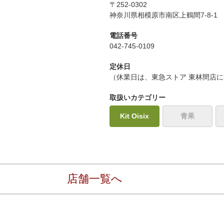
夏にピッタリ

人気二段重「高砂」と

〒252-0302
モチモチ食感チーズ
本格中華オードブル
神奈川県相模原市南区上鶴間7-8-1
電話番号
042-745-0109
定休日
（休業日は、東急ストア 東林間店
取扱いカテゴリー
Kit Oisix
青果
店舗一覧へ