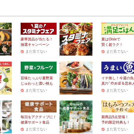
豪華賞品が当たる！
夏はOisixで
抽選キャンペーン
賢く超ラク！
まだ見てない
まだ見てない
旨味たっぷり夏野菜
イチ推し！今週の魚
じゅわっと濃い桃も
真ｱｼﾞのおぼろ昆布
まだ見てない
まだ見てない
毎日をアクティブに！
新商品5点登場！
健康サポート食品
予約限定特典も！
まだ見てない
まだ見てない