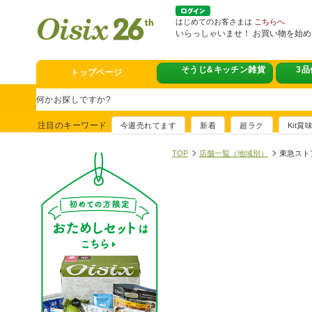
はじめてのお客さまは
こちらへ
いらっしゃいませ！ お買い物を始
そうじ&キッチン雑貨
トップページ
スタミナフェア
豪華賞品が当たるチャンス
注目のキーワード
今週売れてます
新着
超ラク
Kit
満足ごはん大集
おすすめ！出汁付き肉吸い
TOP
店舗一覧（地域別）
東急スト
イチ推し！今週
真アジのおぼろ昆布〆
そうじ&キッチ
夏に便利！新商品6点登場
熊本地震への緊
寄付付き商品取り扱い中