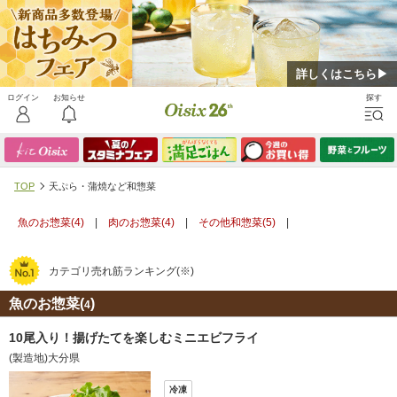
詳しくはこちら▶
TOP
天ぷら・蒲焼など和惣菜
魚のお惣菜(
4
)
|
肉のお惣菜(
4
)
|
その他和惣菜(
5
)
|
カテゴリ売れ筋ランキング(※)
魚のお惣菜(
)
4