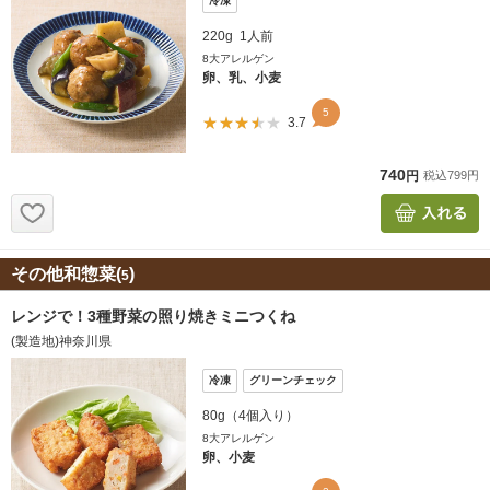
その他和惣菜(
)
5