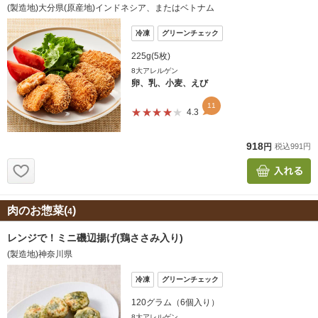
肉のお惣菜(
)
4