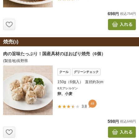
焼売(
)
3