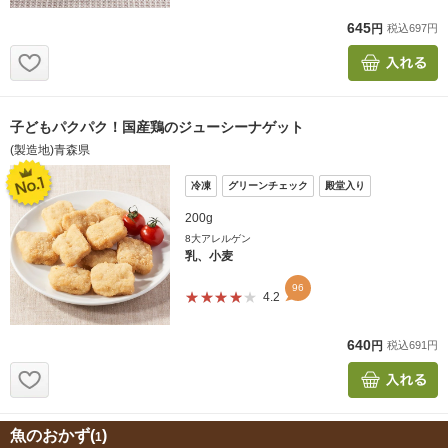
魚のおかず(
)
1