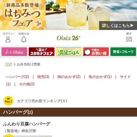
詳しくはこちら▶
TOP
お弁当向け惣菜
ハンバーグ(
2
)
|
焼売(
3
)
|
肉のおかず(
2
)
|
魚のおかず(
1
)
|
サイド
(
1
)
|
その他(
2
)
カテゴリ売れ筋ランキング(※)
ハンバーグ(
)
2