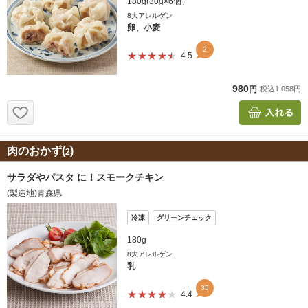
肉のおかず(
)
2