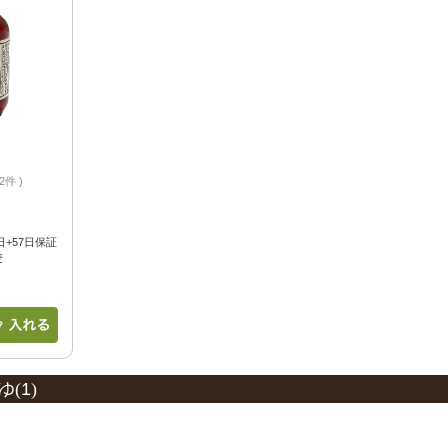
2件
+57日保証
麦
ゆ(
1
)