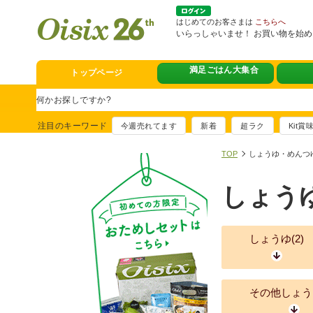
はじめてのお客さまは
こちらへ
いらっしゃいませ！ お買い物を始
満足ごはん大集合
トップページ
スタミナフェア
豪華賞品が当たるチャンス
注目のキーワード
今週売れてます
新着
超ラク
Kit
満足ごはん大集
おすすめ！出汁付き肉吸い
TOP
しょうゆ・めんつ
イチ推し！今週
しょう
真アジのおぼろ昆布〆
そうじ&キッチ
夏に便利！新商品6点登場
しょうゆ(
2
)
熊本地震への緊
寄付付き商品取り扱い中
その他しょう