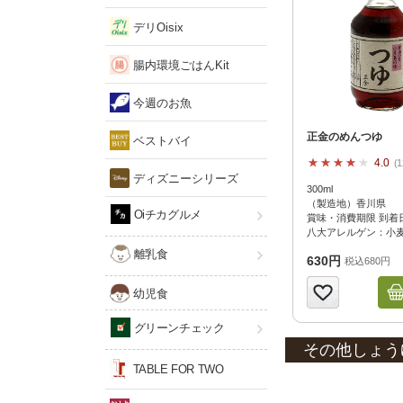
デリOisix
腸内環境ごはんKit
今週のお魚
正金のめんつゆ
ベストバイ
4.0
1
ディズニーシリーズ
300ml
（製造地）香川県
Oiチカグルメ
賞味・消費期限 到着日
八大アレルゲン：小
離乳食
630円
税込680円
幼児食
グリーンチェック
その他しょう
TABLE FOR TWO