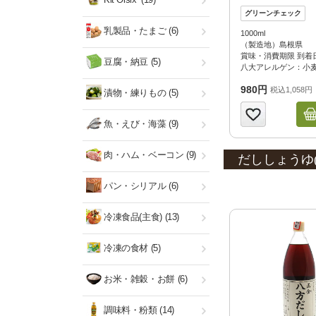
乳製品・たまご
(6)
1000ml
（製造地）島根県
賞味・消費期限 到着日
豆腐・納豆
(5)
八大アレルゲン：小
980円
税込1,058円
漬物・練りもの
(5)
魚・えび・海藻
(9)
肉・ハム・ベーコン
(9)
だししょうゆ
パン・シリアル
(6)
冷凍食品(主食)
(13)
冷凍の食材
(5)
お米・雑穀・お餅
(6)
調味料・粉類
(14)