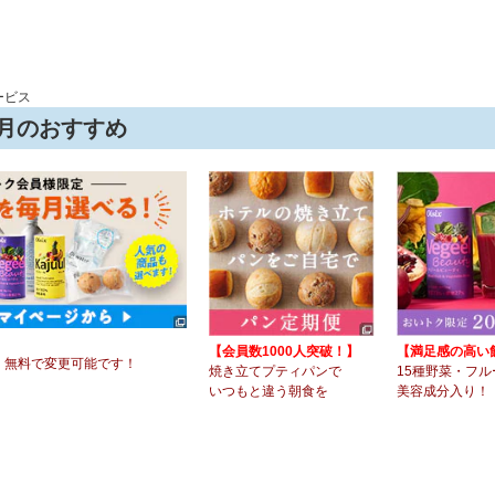
ービス
今月のおすすめ
】
【会員数1000人突破！】
【満足感の高い
 無料で変更可能です！
焼き立てプティパンで
15種野菜・フル
いつもと違う朝食を
美容成分入り！