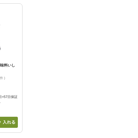
調味料いし
2件
+57日保証
し