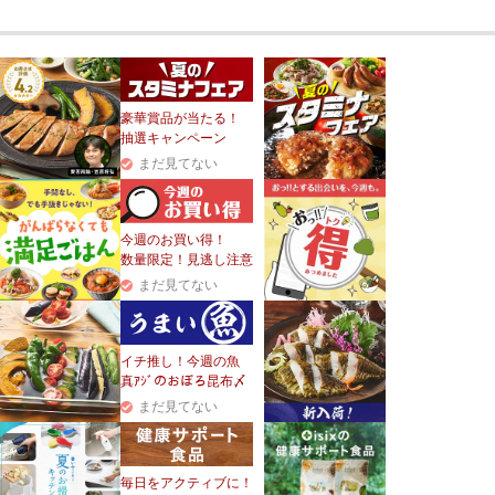
豪華賞品が当たる！
抽選キャンペーン
まだ見てない
今週のお買い得！
数量限定！見逃し注意
まだ見てない
イチ推し！今週の魚
真ｱｼﾞのおぼろ昆布〆
まだ見てない
毎日をアクティブに！