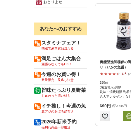
おとりよせ
あなたへのおすすめ
スタミナフェア！
抽選で豪華賞品当たる
満足ごはん大集合
奥能登漁師秘伝の
頑張らなくてもOK！
り（いかの魚醤）
今週のお買い得！
4.5
数量限定！見逃し注意
150ml
(製造地)石川県
旨味たっぷり夏野菜
賞味・消費期限 到着日
じゅわっと濃い桃も
八大アレルゲン：な
イチ推し！今週の魚
690円
税込745円
真アジのおぼろ昆布〆
2026年新米予約
売切れ商品一部復活！