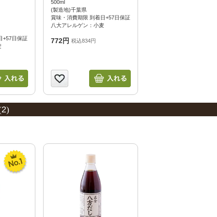
500ml
(製造地)千葉県
賞味・消費期限 到着日+57日保証
八大アレルゲン：小麦
+57日保証
772円
税込834円
麦
(
2
)