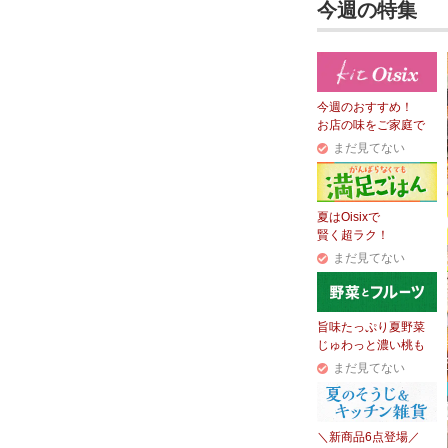
今週の特集
今週のおすすめ！
お店の味をご家庭で
まだ見てない
夏はOisixで
賢く超ラク！
まだ見てない
旨味たっぷり夏野菜
じゅわっと濃い桃も
まだ見てない
＼新商品6点登場／