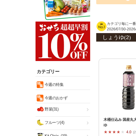
カテゴリ毎に一番
2026/07/30-2
しょうゆ(
2
)
カテゴリー
今週の特集
今週のおかず
野菜(31)
木桶仕込み 国産丸
フルーツ(4)
ゆ
4.0
2
Kit Oisix
(19)