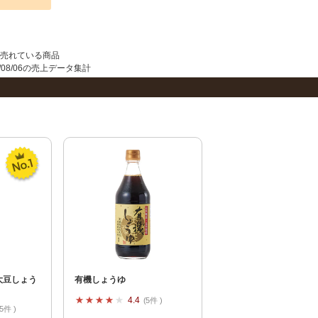
夏にピッタリ

人気二段重「高砂」と

モチモチ食感チーズ
本格中華オードブル
売れている商品
026/08/06の売上データ集計
大豆しょう
有機しょうゆ
4.4
5件
5件