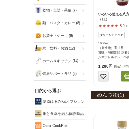
乾物・缶詰・茶葉
(7)
いろいろ使える八
（1L）
麺・パスタ・カレー
(8)
5.0
1
お菓子・ケーキ
(9)
1000ml
水・飲料・お酒
(12)
（製造地）香川県
賞味・消費期限 到着日
八大アレルゲン：小
ホーム＆キッチン
(14)
1,280円
税込1,382
健康サポート食品
(3)
目的から選ぶ
めんつゆ(
1
)
栗原はるみKitオプション
畑と食卓を結ぶ体験商品
Oisix CookBox