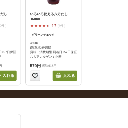
方だし
いろいろ使える八方だし
360ml
4.7
0件
4件
360ml
(製造地)香川県
+57日保証
賞味・消費期限 到着日+57日保証
麦
八大アレルゲン：小麦
570円
円
税込616円