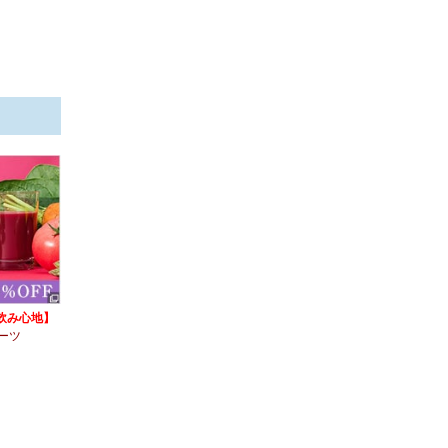
飲み心地】
ーツ