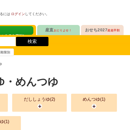
めるには
ログイン
してください。
健康サポート食品
産直
おせち2027
おとりよせ！
超超早割
人気No.1
定番人気ロングセラー
！
ヘルスケアKit
検索
ヘルスケアKit
10年連続No.1

愛され続けて23年

信州さみずりんご制覇
和洋おせち
賞味期限別
健康サポート食品
合
毎日をアクティブに！
人気No.2
伝統的な和風おせちを楽しむ
ゆ
ナガノパープルも！

人気「高砂」の

3品作れるバランス献立
の魚
鶏ごぼうごはん
信州フルーツ定期便
和風特化お重
ゆ・めんつゆ
人気No.3
人気ブランド監修！
ファンが年々増！

乾杯のお供にも！

ン雑貨
生沼さんの甘熟梨
洗練された洋風素材
だししょうゆ(
2
)
めんつゆ(
1
)
人気No.4
クリームチーズたっぷり
急支援
貴重な黄桃食べ比べ

人気品目を増量！

奥山さんの幸せの黄桃
家族でたっぷり楽しむ
ゆ(
1
)
人気No.5
和・洋・中　よくばりセット